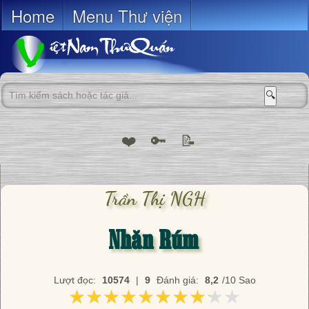
Home
Menu Thư viện
🔍
❤️
🔑
📝
Trần Thị NGH
Nhăn Rúm
Lượt đọc:
10574
|
9
Đánh giá:
8,2
/10 Sao
★★★★★★★★★★
★★★★★★★★★★