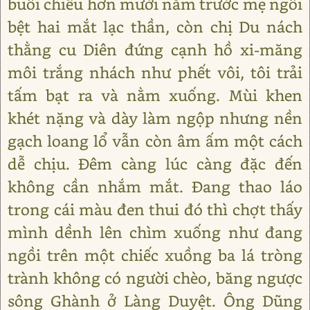
buổi chiều hơn mười năm trước mẹ ngồi
bệt hai mắt lạc thần, còn chị Du nách
thằng cu Diên đứng cạnh hồ xi-măng
môi trắng nhách như phết vôi, tôi trải
tấm bạt ra và nằm xuống. Mùi khen
khét nặng và dày làm ngộp nhưng nền
gạch loang lổ vẫn còn âm ấm một cách
dễ chịu. Đêm càng lúc càng đặc đến
không cần nhắm mắt. Đang thao láo
trong cái màu đen thui đó thì chợt thấy
mình dềnh lên chìm xuống như đang
ngồi trên một chiếc xuồng ba lá tròng
trành không có người chèo, băng ngược
sông Ghành ở Làng Duyệt. Ông Dũng