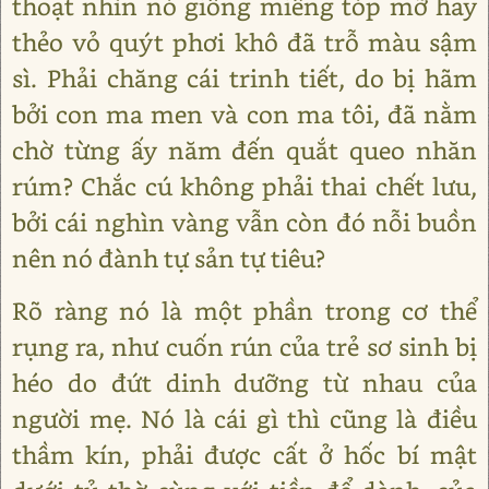
thoạt nhìn nó giống miếng tóp mỡ hay
thẻo vỏ quýt phơi khô đã trỗ màu sậm
sì. Phải chăng cái trinh tiết, do bị hãm
bởi con ma men và con ma tôi, đã nằm
chờ từng ấy năm đến quắt queo nhăn
rúm? Chắc cú không phải thai chết lưu,
bởi cái nghìn vàng vẫn còn đó nỗi buồn
nên nó đành tự sản tự tiêu?
Rõ ràng nó là một phần trong cơ thể
rụng ra, như cuốn rún của trẻ sơ sinh bị
héo do đứt dinh dưỡng từ nhau của
người mẹ. Nó là cái gì thì cũng là điều
thầm kín, phải được cất ở hốc bí mật