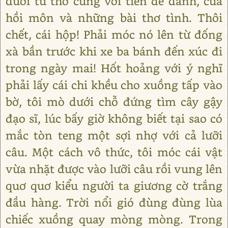
dưới tủ thờ cùng với tiền để dành, của
hồi môn và những bài thơ tình. Thôi
chết, cái hộp! Phải móc nó lên từ đống
xà bần trước khi xe ba bánh đến xúc đi
trong ngày mai! Hốt hoảng với ý nghĩ
phải lấy cái chi khều cho xuồng tấp vào
bờ, tôi mò dưới chỗ đứng tìm cây gậy
đạo sĩ, lúc bấy giờ không biết tại sao có
mắc tòn teng một sợi nhợ với cả lưỡi
câu. Một cách vô thức, tôi móc cái vật
vừa nhặt được vào lưỡi câu rồi vung lên
quơ quơ kiểu người ta giương cờ trắng
đầu hàng. Trời nổi gió đùng đùng lùa
chiếc xuồng quay mòng mòng. Trong