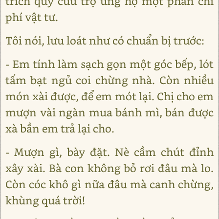
trích quỹ cứu trợ ủng hộ một phần chi
phí vật tư.
Tôi nói, lưu loát như có chuẩn bị trước:
- Em tính làm sạch gọn một góc bếp, lót
tấm bạt ngủ coi chừng nhà. Còn nhiều
món xài được, để em mót lại. Chị cho em
mượn vài ngàn mua bánh mì, bán được
xà bần em trả lại cho.
- Mượn gì, bày đặt. Nè cầm chút đỉnh
xây xài. Bà con không bỏ rơi đâu mà lo.
Còn cóc khô gì nữa đâu mà canh chừng,
khùng quá trời!