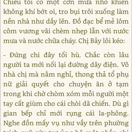
Chiều tối có một cơn mưa nhỏ khiến
không khí bớt oi, tro bụi trôi xuống làm
nền nhà như dầy lên. Đồ đạc bể mẻ lôm
côm vương vãi chèm nhẹp lẫn với nước
mưa và nước chữa cháy. Chị Bảy lôi kéo:
- Đứng chi đây tối hù. Chắc còn lâu
người ta mới nối lại đường dây điện. Vô
nhà chị mà nằm nghỉ, thong thả tổ phụ
nữ giải quyết cho chuyện ăn ở tạm
trong khi chờ chòm xóm mỗi người một
tay cất giùm cho cái chòi dã chiến. Dù gì
gian bếp chỉ mới rụng cái la-phông.
Nghe đồn mấy vụ như vầy trên phường