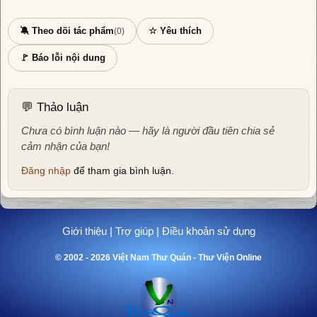
🔕 Theo dõi tác phẩm
☆ Yêu thích
(0)
🚩 Báo lỗi nội dung
💬 Thảo luận
Chưa có bình luận nào — hãy là người đầu tiên chia sẻ
cảm nhận của bạn!
Đăng nhập
để tham gia bình luận.
Giới thiệu
|
Trợ giúp
|
Điều khoản sử dụng
© 2002 - 2026 Việt Nam Thư Quán - Thư Viện Online