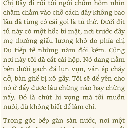
Chị Bảy đi rồi tôi ngồi chồm hổm nhìn
chằm chằm vào chỗ cách đây không bao
lâu đã từng có cái gọi là tủ thờ. Dưới đít
tủ này có một hốc bí mật, nơi trước đây
mẹ thường giấu lương khô do phía chị
Du tiếp tế những năm đói kém. Cũng
nơi này tôi đã cất cái hộp. Nó đang nằm
bên dưới gạch đá lụn vụn, ván ép cháy
dở, bàn ghế bị xô gẫy. Tôi sẽ để yên cho
nó ở đấy được lâu chừng nào hay chừng
nấy. Đó là chút hi vọng mà tôi muốn
nuôi, dù không biết để làm chi.
Trong góc bếp gần sàn nước, nơi một