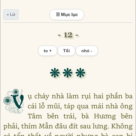
☰ Mục lục
« Lùi
- 12 -
to +
Tối
nhỏ -
❊ ❊ ❊
V
ụ cháy nhà làm rụi hai phần ba
cái lỗ mũi, táp qua mái nhà ông
Tâm bên trái, bà Hương bên
phải, thím Mẫn đâu đít sau lưng. Không
có tổn thất về người nhưng bà con bị