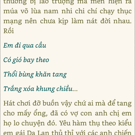
thường bị lão trượng ma men hiện ra
múa võ lùa nam nhi chi chí chạy thục
mạng nên chưa kịp làm nát đời nhau.
Rồi
Em đi qua cầu
Có gió bay theo
Thổi bùng khăn tang
Trắng xóa khung chiều
...
Hát chơi đỡ buồn vậy chứ ai mà để tang
cho mấy ổng, đã có vợ con anh chị em
họ lo chuyện đó. Yêu hàm thụ theo kiểu
em gái Dạ Lan thủ thỉ với các anh chiến