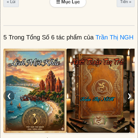
☰ Mục Lục
« Lùi
Tiến »
5 Trong Tổng Số 6 tác phẩm của
Trần Thị NGH
❮
❯