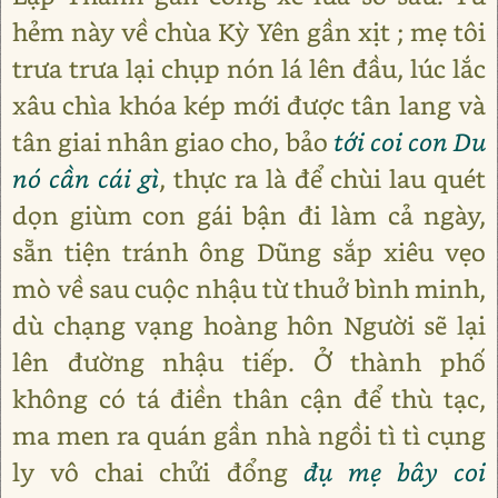
hẻm này về chùa Kỳ Yên gần xịt ; mẹ tôi
trưa trưa lại chụp nón lá lên đầu, lúc lắc
xâu chìa khóa kép mới được tân lang và
tân giai nhân giao cho, bảo
tới coi con Du
nó cần cái gì
, thực ra là để chùi lau quét
dọn giùm con gái bận đi làm cả ngày,
sẵn tiện tránh ông Dũng sắp xiêu vẹo
mò về sau cuộc nhậu từ thuở bình minh,
dù chạng vạng hoàng hôn Người sẽ lại
lên đường nhậu tiếp. Ở thành phố
không có tá điền thân cận để thù tạc,
ma men ra quán gần nhà ngồi tì tì cụng
ly vô chai chửi đổng
đụ mẹ bây coi