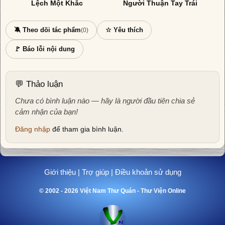
Lệch Một Khắc
Người Thuận Tay Trái
🔕 Theo dõi tác phẩm
☆ Yêu thích
(0)
🚩 Báo lỗi nội dung
💬 Thảo luận
Chưa có bình luận nào — hãy là người đầu tiên chia sẻ
cảm nhận của bạn!
Đăng nhập
để tham gia bình luận.
Giới thiệu
|
Trợ giúp
|
Điều khoản sử dụng
© 2002 - 2026 Việt Nam Thư Quán - Thư Viện Online