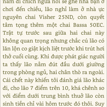
nam đi chích ngừa nói sẽ ghé nhà bạn ở
chơi đến chiều, lão nghỉ làm ở nhà ực
nguyên chai Visher 25ND, còn quyết
tâm tọng thêm một chai Bassa 50EC.
Trật tự trước sau giữa hai chai này
không quan trọng nhưng chắc cú lão có
lăn lộn co giật kịch liệt trước khi trút hơi
thở cuối cùng. Khi được phát giác người
ta thấy lão nằm đút đầu dưới giường
trong phòng ngủ, hai chân thò ra ngoài.
Cái chết này khiến tôi đánh giá lão khác
đi, cho lão 7 điểm trên 10, khá chênh so
với điểm dưới trung bình thuở lão còn
sinh tiền chỉ vài hôm trước đó thôi. Suy