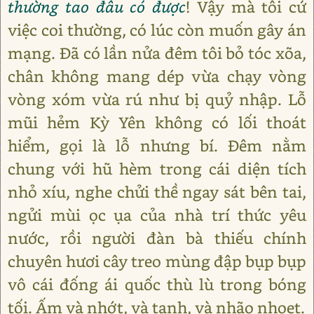
thường tao đâu có được
! Vậy mà tôi cứ
việc coi thường, có lúc còn muốn gây án
mạng. Đã có lần nửa đêm tôi bỏ tóc xõa,
chân không mang dép vừa chạy vòng
vòng xóm vừa rú như bị quỷ nhập. Lỗ
mũi hẻm Kỳ Yên không có lối thoát
hiểm, gọi là lỗ nhưng bí. Đêm nằm
chung với hũ hèm trong cái diện tích
nhỏ xíu, nghe chửi thề ngay sát bên tai,
ngửi mùi ọc ụa của nhà trí thức yêu
nước, rồi người đàn bà thiếu chính
chuyên hươi cây treo mùng đập bụp bụp
vô cái đống ái quốc thù lù trong bóng
tối. Ấm và nhớt, và tanh, và nhão nhoẹt.