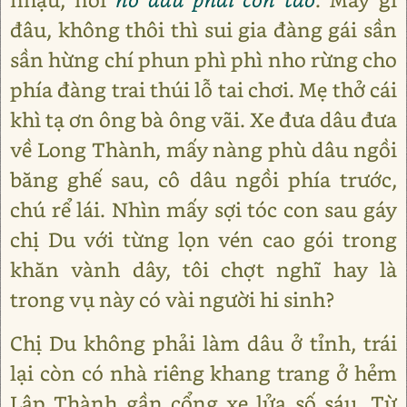
đâu, không thôi thì sui gia đàng gái sần
sần hừng chí phun phì phì nho rừng cho
phía đàng trai thúi lỗ tai chơi. Mẹ thở cái
khì tạ ơn ông bà ông vãi. Xe đưa dâu đưa
về Long Thành, mấy nàng phù dâu ngồi
băng ghế sau, cô dâu ngồi phía trước,
chú rể lái. Nhìn mấy sợi tóc con sau gáy
chị Du với từng lọn vén cao gói trong
khăn vành dây, tôi chợt nghĩ hay là
trong vụ này có vài người hi sinh?
Chị Du không phải làm dâu ở tỉnh, trái
lại còn có nhà riêng khang trang ở hẻm
Lập Thành gần cổng xe lửa số sáu. Từ