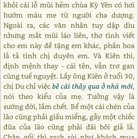
khỏi cái lỗ mũi hẻm chùa Kỳ Yên có hơi
hướm máu me từ người cha dượng.
Ngoài ra, các văn nhân tuy dập dìu
nhưng mắt mũi láo liên, thơ tình viết
cho em này đề tặng em khác, phấn hoa
lả tả tình chị duyên em. Và Kiên thì,
định mệnh thay - cái tên, vẫn trơ gan
cùng tuế nguyệt. Lấy ông Kiên ở tuổi 30,
chị Du chỉ việc
bê cái thây qua ở nhà mới
,
nói theo kiểu của mẹ. Tưởng vậy là
sướng đời, lầm chết. Bể một cái chén của
lão cũng phải giấu miểng, gẫy một chiếc
đũa của lão cũng phải đãi bôi giả lả.
Chăn gối thì rạch ròi như khách mua