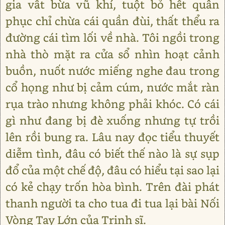
gia vất bừa vũ khí, tuột bỏ hết quân
phục chỉ chừa cái quần đùi, thất thểu ra
đường cái tìm lối về nhà. Tôi ngồi trong
nhà thò mặt ra cửa sổ nhìn hoạt cảnh
buồn, nuốt nước miếng nghe đau trong
cổ họng như bị cảm cúm, nước mắt ràn
rụa trào nhưng không phải khóc. Có cái
gì như đang bị đè xuống nhưng tự trồi
lên rồi bung ra. Lâu nay đọc tiểu thuyết
diễm tình, đâu có biết thế nào là sự sụp
đổ của một chế độ, đâu có hiểu tại sao lại
có kẻ chạy trốn hòa bình. Trên đài phát
thanh người ta cho tua đi tua lại bài Nối
Vòng Tay Lớn của Trịnh sĩ.