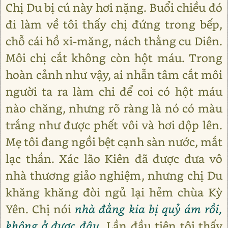
Chị Du bị cú này hơi nặng. Buổi chiều đó
đi làm về tôi thấy chị đứng trong bếp,
chỗ cái hồ xi-măng, nách thằng cu Diên.
Môi chị cắt không còn hột máu. Trong
hoàn cảnh như vậy, ai nhẫn tâm cắt môi
người ta ra làm chi để coi có hột máu
nào chăng, nhưng rõ ràng là nó có màu
trắng như được phết vôi và hơi dộp lên.
Mẹ tôi đang ngồi bệt cạnh sàn nước, mắt
lạc thần. Xác lão Kiên đã được đưa vô
nhà thương giảo nghiệm, nhưng chị Du
khăng khăng đòi ngủ lại hẻm chùa Kỳ
Yên. Chị nói
nhà đằng kia bị quỷ ám rồi,
không ở được đâu.
Lần đầu tiên tôi thấy