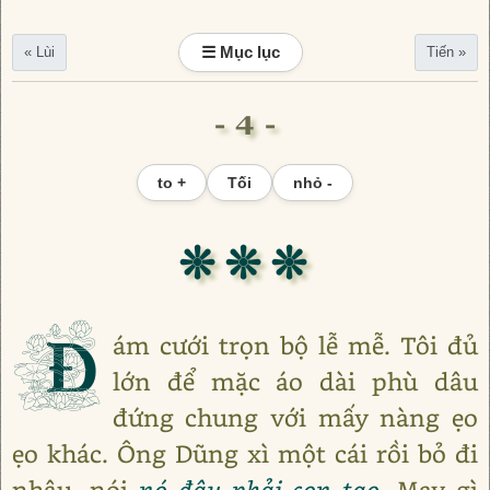
☰ Mục lục
« Lùi
Tiến »
- 4 -
to +
Tối
nhỏ -
❊ ❊ ❊
Đ
ám cưới trọn bộ lễ mễ. Tôi đủ
lớn để mặc áo dài phù dâu
đứng chung với mấy nàng ẹo
ẹo khác. Ông Dũng xì một cái rồi bỏ đi
nhậu, nói
nó đâu phải con tao
. May gì