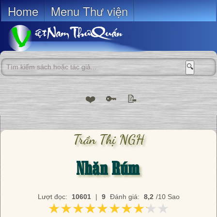
Home
Menu Thư viện
🔍
❤️
🔑
📝
Trần Thị NGH
Nhăn Rúm
Lượt đọc:
10601
|
9
Đánh giá:
8,2
/10 Sao
★★★★★★★★★★
★★★★★★★★★★