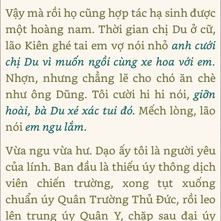
Vậy mà rồi họ cũng hợp tác hạ sinh được
một hoàng nam. Thời gian chị Du ở cữ,
lão Kiên ghé tai em vợ nói nhỏ
anh cưới
chị Du vì muốn ngồi cùng xe hoa với em.
Nhợn, nhưng chẳng lẽ cho chó ăn chè
như ông Dũng. Tôi cười hi hi nói,
giỡn
hoài, bà Du xé xác tui đó.
Mếch lòng, lão
nói
em ngu lắm.
Vừa ngu vừa hư. Dạo ấy tôi là người yêu
của lính. Ban đầu là thiếu úy thông dịch
viên chiến trường, xong tụt xuống
chuẩn úy Quân Trường Thủ Đức, rồi leo
lên trung úy Quân Y, chặp sau đại úy