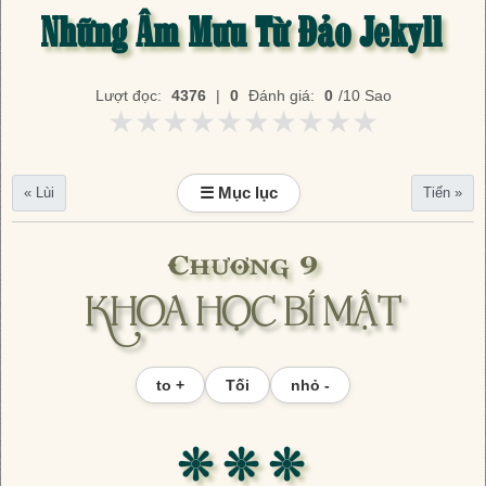
Những Âm Mưu Từ Đảo Jekyll
Lượt đọc:
4376
|
0
Đánh giá:
0
/10 Sao
★★★★★★★★★★
★★★★★★★★★★
☰ Mục lục
« Lùi
Tiến »
Chương 9
KHOA HỌC BÍ MẬT
to +
Tối
nhỏ -
❊ ❊ ❊