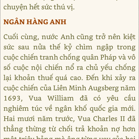
chuyện hết sức thú vị.
NGÂN HÀNG ANH
Cuối cùng, nước Anh cũng trở nên kiệt
sức sau nửa thế kỷ chìm ngập trong
cuộc chiến tranh chống quân Pháp và vô
số cuộc nội chiến nổ ra chủ yếu chống
lại khoản thuế quá cao. Đến khi xảy ra
cuộc chiến của Liên Minh Augsberg năm
1693, Vua William đã có yêu cầu
nghiêm túc về ngân khố quốc gia mới.
Hai mươi năm trước, Vua Charles II đã
thẳng thừng từ chối trả khoản nợ hơn
một triệu bảng mà ông từng vay của hai