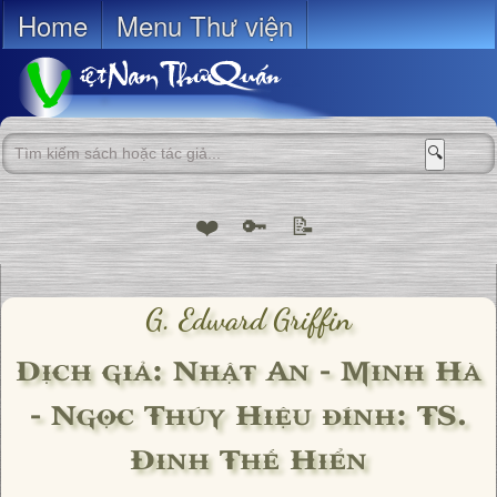
Home
Menu Thư viện
🔍
❤️
🔑
📝
G. Edward Griffin
Dịch giả: Nhật An - Minh Hà
- Ngọc Thúy Hiệu đính: TS.
Đinh Thế Hiển