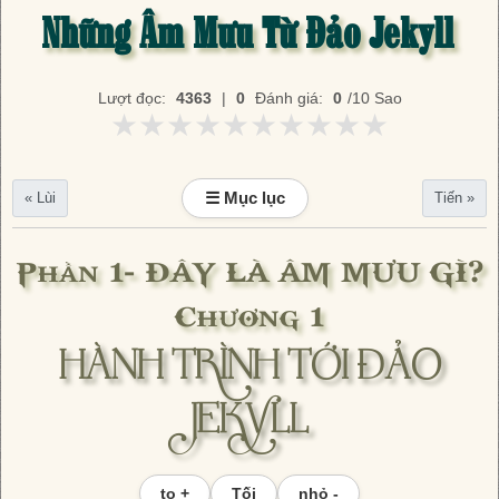
Những Âm Mưu Từ Đảo Jekyll
Lượt đọc:
4363
|
0
Đánh giá:
0
/10 Sao
★★★★★★★★★★
★★★★★★★★★★
☰ Mục lục
« Lùi
Tiến »
Phần 1- ĐÂY LÀ ÂM MƯU GÌ?
Chương 1
HÀNH TRÌNH TỚI ĐẢO
JEKYLL
to +
Tối
nhỏ -