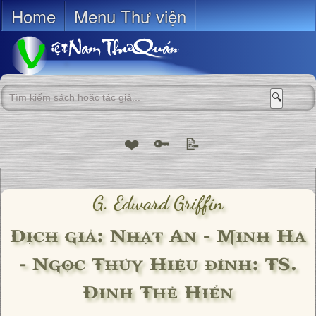
Home
Menu Thư viện
🔍
❤️
🔑
📝
G. Edward Griffin
Dịch giả: Nhật An - Minh Hà
- Ngọc Thúy Hiệu đính: TS.
Đinh Thế Hiển