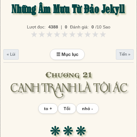
Những Âm Mưu Từ Đảo Jekyll
Lượt đọc:
4388
|
0
Đánh giá:
0
/10 Sao
★★★★★★★★★★
★★★★★★★★★★
☰ Mục lục
« Lùi
Tiến »
Chương 21
CẠNH TRANH LÀ TỘI ÁC
to +
Tối
nhỏ -
❊ ❊ ❊