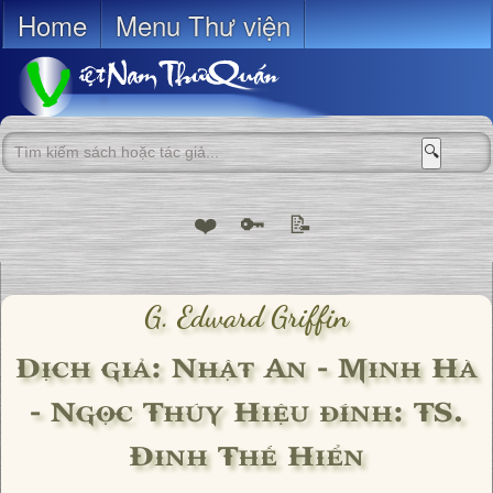
Home
Menu Thư viện
🔍
❤️
🔑
📝
G. Edward Griffin
Dịch giả: Nhật An - Minh Hà
- Ngọc Thúy Hiệu đính: TS.
Đinh Thế Hiển