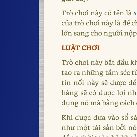
Trò chơi này có tên là
s
của trò chơi này là để
lớn sang cho người nộp
LUẬT CHƠI
Trò chơi này bắt đầu k
tạo ra những tấm séc từ
tin nổi này sẽ được đ
hàng sẽ có được lợi n
dụng nó mà bằng cách c
Khi được đưa vào sổ s
như một tài sản bởi nó 