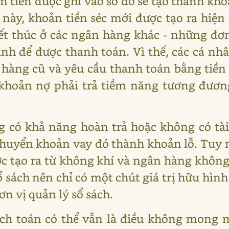
 tiền được ghi vào sổ đó sẽ tạo thành khoả
c này, khoản tiền séc mới được tạo ra hiệ
kết thúc ở các ngân hàng khác - những đơn 
h để được thanh toán. Vì thế, các cá nh
 hàng cũ và yêu cầu thanh toán bằng tiề
khoản nợ phải trả tiềm năng tương đương
 có khả năng hoàn trả hoặc không có tài
uyển khoản vay đó thành khoản lỗ. Tuy nh
c tạo ra từ không khí và ngân hàng khôn
ổ sách nên chỉ có một chút giá trị hữu hình 
ơn vị quản lý sổ sách.
ạch toán có thể vẫn là điều không mong 