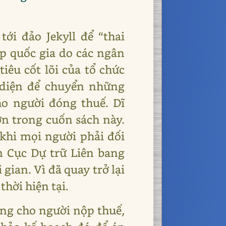
ới đảo Jekyll để “thai
ấp quốc gia do các ngân
iêu cốt lõi của tổ chức
 diện để chuyển những
o người đóng thuế. Dĩ
ơn trong cuốn sách này.
 khi mọi người phải đối
m Cục Dự trữ Liên bang
gian. Vì đã quay trở lại
hời hiện tại.
ang cho người nộp thuế,