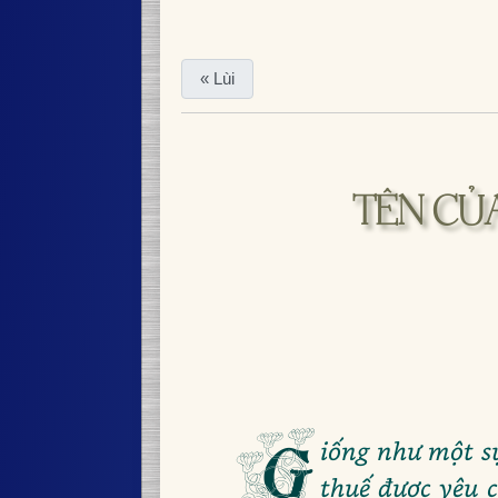
« Lùi
TÊN CỦA
G
iống như một s
thuế được yêu 