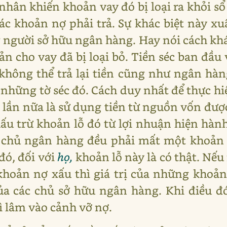
nhân khiến khoản vay đó bị loại ra khỏi sổ
c khoản nợ phải trả. Sự khác biệt này xu
người sở hữu ngân hàng. Hay nói cách khá
sản cho vay đã bị loại bỏ. Tiền séc ban đầ
không thể trả lại tiền cũng như ngân hà
 những tờ séc đó. Cách duy nhất để thực h
 lần nữa là sử dụng tiền từ nguồn vốn đượ
ấu trừ khoản lỗ đó từ lợi nhuận hiện hàn
c chủ ngân hàng đều phải mất một khoản 
đó, đối với
họ,
khoản lỗ này là có thật. Nếu
khoản nợ xấu thì giá trị của những khoản
ủa các chủ sở hữu ngân hàng. Khi điều đó 
ì lâm vào cảnh vỡ nợ.