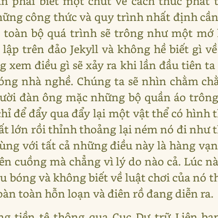
ần phải biết một chút về cách thức phát
hững công thức và quy trình nhất định cần
toàn bộ quá trình sẽ trông như một mớ 
lập trên đảo Jekyll và không hề biết gì về
 xem điều gì sẽ xảy ra khi lần đầu tiên ta 
bóng nhà nghề. Chúng ta sẽ nhìn chằm ch
gười đàn ông mặc những bộ quần áo trông
chỉ để đẩy qua đẩy lại một vật thể có hình t
rất lớn rồi thỉnh thoảng lại ném nó đi như 
cùng với tất cả những điều này là hàng vạ
ên cuồng mà chẳng vì lý do nào cả. Lúc n
u bóng và không biết về luật chơi của nó t
àn toàn hỗn loạn và điên rồ đang diễn ra.
ng tiền tệ thông qua Cục Dự trữ Liên ba