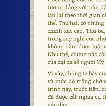
tương đồng với trận đấ
lặp lại theo thời gian
thể. Thứ hai, có những
chính xác cao. Thứ ba,
trong suy nghĩ của nhữ
không nắm được luật ch
Như thế, chừng nào còn
của đại đa số người Mỹ 
Vì vậy, chúng ta hãy cù
và mức độ trông chờ c
trình này, trước tiên, 
đã được cắt nghĩa cụ t
gần đây.