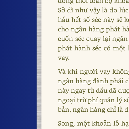
đồng thời toàn bộ khoản
Sở dĩ như vậy là do lú
hầu hết số séc này sẽ 
cho ngân hàng phát hàn
cuốn séc quay lại ngân
phát hành séc có một 
vay.
Và khi người vay không
ngân hàng đành phải ch
này ngay từ đầu đã đượ
ngoại trừ phí quản lý s
bản, ngân hàng chỉ là đ
Song, một khoản lỗ h