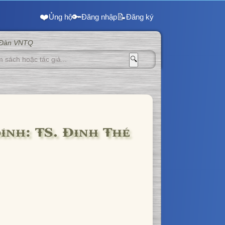
❤️
🔑
📝
Ủng hộ
Đăng nhập
Đăng ký
 Đàn VNTQ
🔍
ính: TS. Đinh Thế