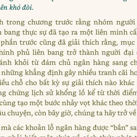
nên khó đòi.
h trong chương trước rằng nhóm người t
 bang thực sự đã tạo ra một liên minh c
 phần trước cũng đã giải thích rằng, mục t
chính phủ liên bang trở thành người đại
ránh khỏi từ đám chủ ngân hàng sang ch
 những khẳng định gây nhiều tranh cãi h
ều chỗ cho bất kỳ sự giải thích nào khác
g chứng lịch sử khổng lồ kể từ thời điể
 cùng tạo một bước nhảy vọt khác theo thời 
 chuyện, còn bây giờ, chúng ta hãy trở về t
 mà các khoản lỗ ngân hàng được “bắn” s