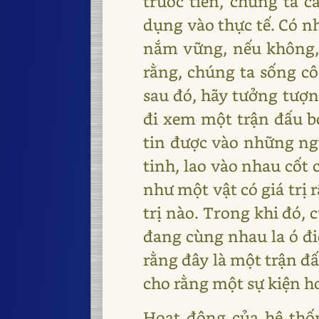
trước tiên, chúng ta c
dụng vào thực tế. Có n
nắm vững, nếu không, 
rằng, chúng ta sống cô 
sau đó, hãy tưởng tượng
đi xem một trận đấu 
tin được vào những n
tinh, lao vào nhau cốt 
như một vật có giá trị 
trị nào. Trong khi đó, 
đang cùng nhau la ó đi
rằng đây là một trận đấ
cho rằng một sự kiện ho
Hoạt động của hệ thố