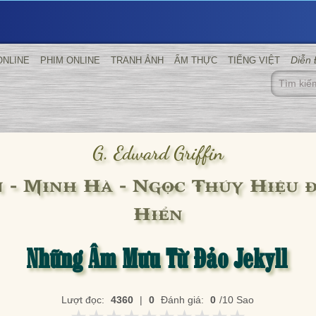
Diễn
ONLINE
PHIM ONLINE
TRANH ẢNH
ẨM THỰC
TIẾNG VIỆT
G. Edward Griffin
n - Minh Hà - Ngọc Thúy Hiệu đ
Hiển
Những Âm Mưu Từ Đảo Jekyll
Lượt đọc:
4360
|
0
Đánh giá:
0
/10 Sao