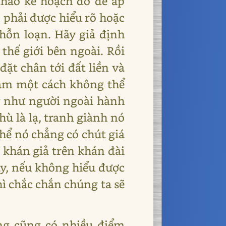
 thảo kế hoạch đó để áp
 phải được hiểu rõ hoặc
hỗn loạn. Hãy giả định
 thế giới bên ngoài. Rồi
đặt chân tới đất liền và
ằm một cách không thể
 như người ngoài hành
hù là lạ, tranh giành nó
thể nó chẳng có chút giá
n khán giả trên khán đài
ày, nếu không hiểu được
hì chắc chắn chúng ta sẽ
ng cũng có nhiều điểm