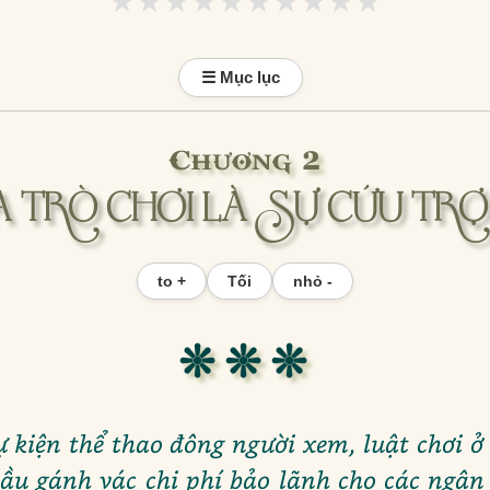
★★★★★★★★★★
★★★★★★★★★★
☰ Mục lục
Chương 2
 TRÒ CHƠI LÀ SỰ CỨU TRỢ
to +
Tối
nhỏ -
❊ ❊ ❊
ự kiện thể thao đông người xem, luật chơi 
cầu gánh vác chi phí bảo lãnh cho các ngân