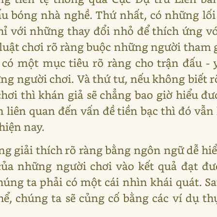
u bóng nhà nghề. Thứ nhất, có những lối 
 chỉ với những thay đổi nhỏ để thích ứng 
 luật chơi rõ ràng buộc những người tham g
 có một mục tiêu rõ ràng cho trận đấu -
ng người chơi. Và thứ tư, nếu không biết 
ơi thì khán giả sẽ chẳng bao giờ hiểu đượ
 liên quan đến vấn đề tiền bạc thì đó vẫ
hiện nay.
ng giải thích rõ ràng bằng ngôn ngữ dễ hi
ủa những người chơi vào kết quả đạt đư
chúng ta phải có một cái nhìn khái quát. S
hể, chúng ta sẽ củng cố bằng các ví dụ 