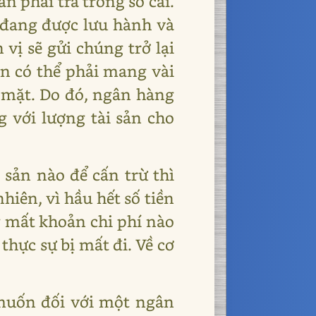
n phải trả trong sổ cái.
n đang được lưu hành và
vị sẽ gửi chúng trở lại
ân có thể phải mang vài
n mặt. Do đó, ngân hàng
 với lượng tài sản cho
 sản nào để cấn trừ thì
iên, vì hầu hết số tiền
g mất khoản chi phí nào
thực sự bị mất đi. Về cơ
muốn đối với một ngân