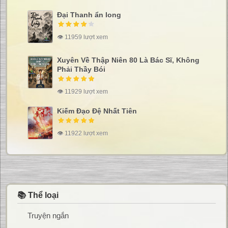
Đại Thanh ẩn long
👁 11959 lượt xem
Xuyên Về Thập Niên 80 Là Bác Sĩ, Không
Phải Thầy Bói
👁 11929 lượt xem
Kiếm Đạo Đệ Nhất Tiên
👁 11922 lượt xem
📚 Thể loại
Truyện ngắn