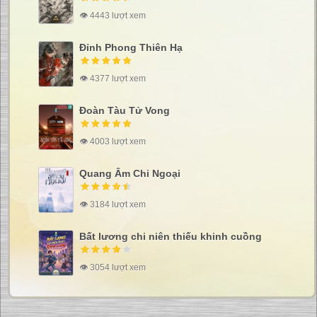
👁 4443 lượt xem
Đỉnh Phong Thiên Hạ
👁 4377 lượt xem
Đoàn Tàu Tử Vong
👁 4003 lượt xem
Quang Âm Chi Ngoại
👁 3184 lượt xem
Bất lương chi niên thiếu khinh cuồng
👁 3054 lượt xem