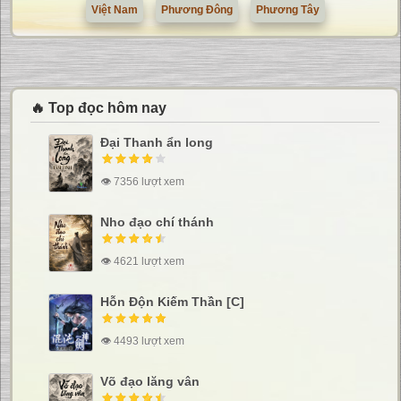
Việt Nam
Phương Đông
Phương Tây
🔥 Top đọc hôm nay
Đại Thanh ẩn long
👁 7356 lượt xem
Nho đạo chí thánh
👁 4621 lượt xem
Hỗn Độn Kiếm Thần [C]
👁 4493 lượt xem
Võ đạo lăng vân