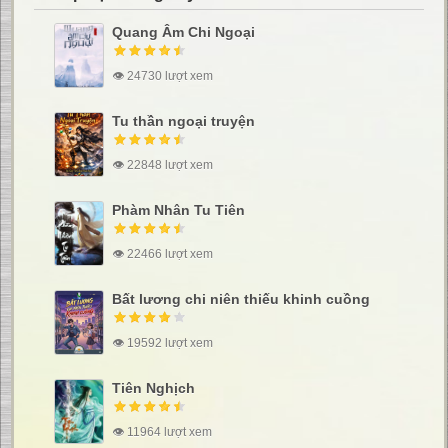
Quang Âm Chi Ngoại
👁 24730 lượt xem
Tu thần ngoại truyện
👁 22848 lượt xem
Phàm Nhân Tu Tiên
👁 22466 lượt xem
Bất lương chi niên thiếu khinh cuồng
👁 19592 lượt xem
Tiên Nghịch
👁 11964 lượt xem