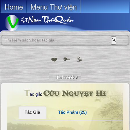
Home
Menu Thư viện
🔍
❤️
🔑
📝
Cửu Nguyệt Hi
T
ác giả:
Tác Giả
Tác Phẩm (25)