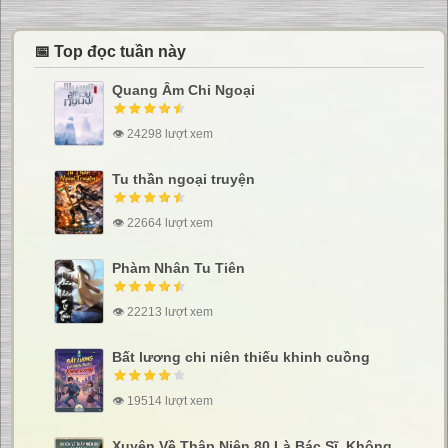
📅 Top đọc tuần này
Quang Âm Chi Ngoại
👁 24298 lượt xem
Tu thần ngoại truyện
👁 22664 lượt xem
Phàm Nhân Tu Tiên
👁 22213 lượt xem
Bất lương chi niên thiếu khinh cuồng
👁 19514 lượt xem
Xuyên Về Thập Niên 80 Là Bác Sĩ, Không