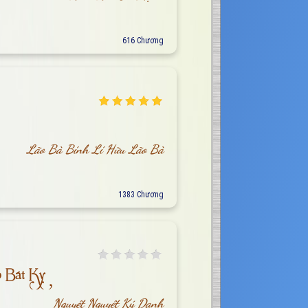
616 Chương
Lão Bà Bính Lí Hữu Lão Bà
1383 Chương
 Bát Kỵ
Nguyệt Nguyệt Ký Danh