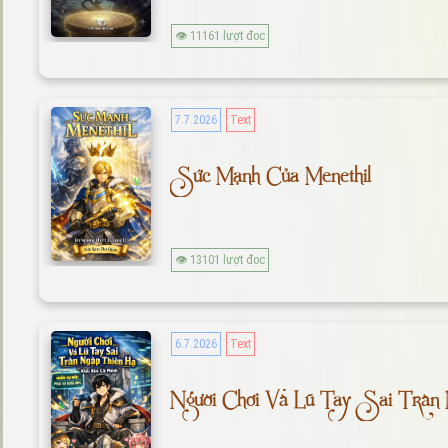
👁 11161 lượt đọc
7.7.2026
Text
Sức Mạnh Của Menethil
👁 13101 lượt đọc
6.7.2026
Text
Người Chơi Và Lũ Tay Sai Tràn