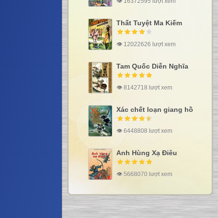
👁 16372595 lượt xem
Thất Tuyệt Ma Kiếm
👁 12022626 lượt xem
Tam Quốc Diễn Nghĩa
👁 8142718 lượt xem
Xác chết loạn giang hồ
👁 6448808 lượt xem
Anh Hùng Xạ Điêu
👁 5668070 lượt xem