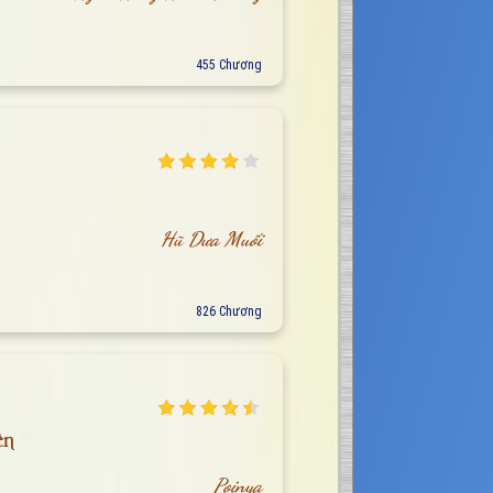
455 Chương
Hũ Dưa Muối
826 Chương
én
Poinya