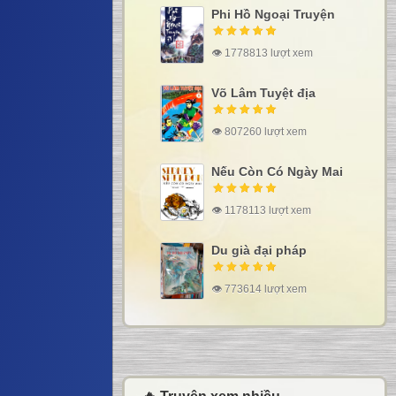
Phi Hồ Ngoại Truyện
👁 1778813 lượt xem
Võ Lâm Tuyệt địa
👁 807260 lượt xem
Nếu Còn Có Ngày Mai
👁 1178113 lượt xem
Du già đại pháp
👁 773614 lượt xem