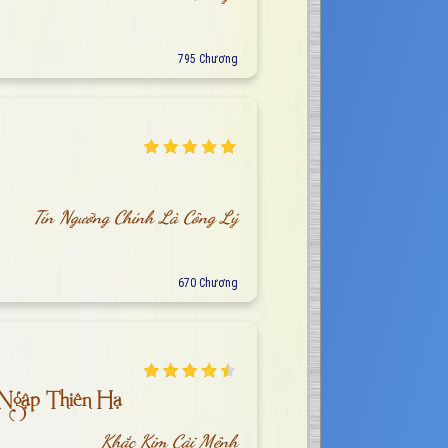
795 Chương
Tín Ngưỡng Chính Là Công Lý
670 Chương
 Ngập Thiên Hạ
Khắc Kim Cải Mệnh