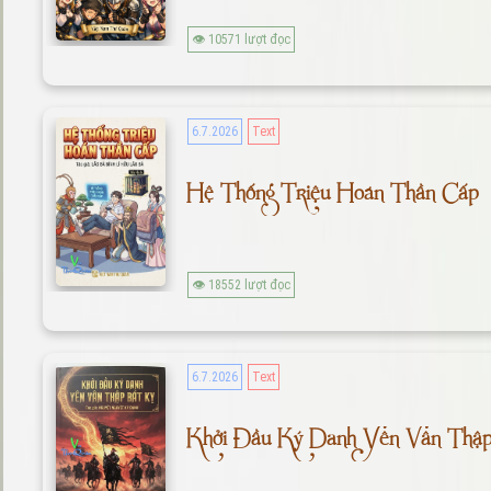
👁 10571 lượt đọc
6.7.2026
Text
Hệ Thống Triệu Hoán Thần Cấp
👁 18552 lượt đọc
6.7.2026
Text
Khởi Đầu Ký Danh Yên Vân Thập