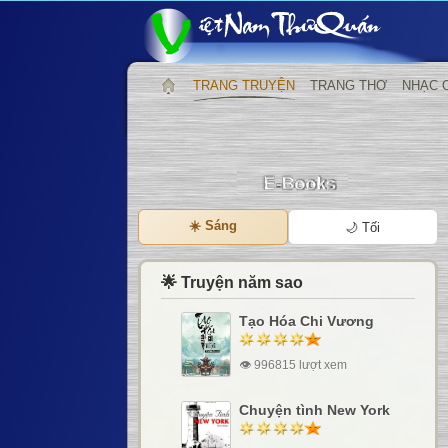
TRANG TRUYỆN
TRANG THƠ
NHẠC 
☀️ Sáng
🌙 Tối
🌟 Truyện năm sao
Tạo Hóa Chi Vương
👁 996815 lượt xem
Chuyện tình New York