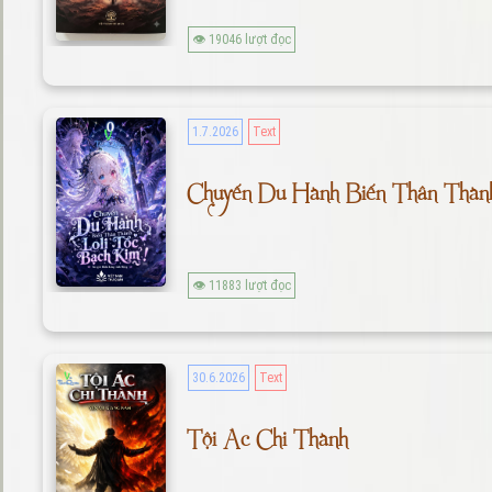
👁 19046 lượt đọc
1.7.2026
Text
Chuyến Du Hành Biến Thân Thành
👁 11883 lượt đọc
30.6.2026
Text
Tội Ác Chi Thành