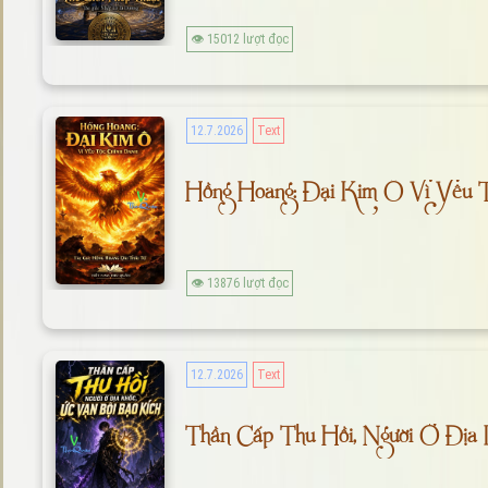
👁 15012 lượt đọc
12.7.2026
Text
Hồng Hoang: Đại Kim Ô Vì Yêu 
👁 13876 lượt đọc
12.7.2026
Text
Thần Cấp Thu Hồi, Người Ở Địa 