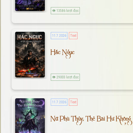
👁 13586 lượt đọc
11.7.2026
Text
Hắc Ngục
👁 29003 lượt đọc
11.7.2026
Text
Nữ Phù Thủy, Thẻ Bài Hư Không