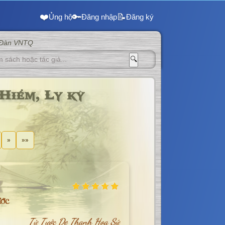
❤️
🔑
📝
Ủng hộ
Đăng nhập
Đăng ký
 Đàn VNTQ
🔍
Hiểm, Ly kỳ
»
»»
ớc
Tử Tước De Thanh Hoa Sứ