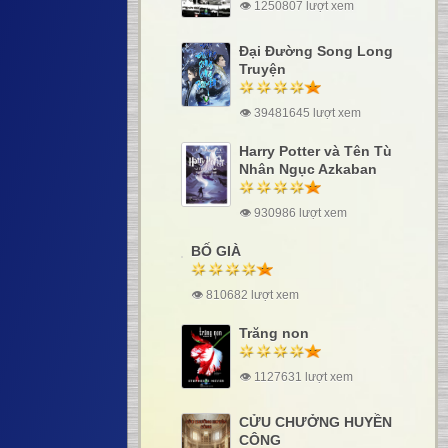
👁 1250807 lượt xem
Đại Đường Song Long
Truyện
👁 39481645 lượt xem
Harry Potter và Tên Tù
Nhân Ngục Azkaban
👁 930986 lượt xem
BỐ GIÀ
👁 810682 lượt xem
Trăng non
👁 1127631 lượt xem
CỬU CHƯỞNG HUYỀN
CÔNG