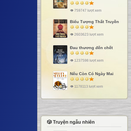
👁 759747 lượt xem
Biểu Tượng Thất Truyền
👁 2603623 lượt xem
Đau thương đến chết
👁 1237598 lượt xem
Nếu Còn Có Ngày Mai
👁 1178113 lượt xem
🎲 Truyện ngẫu nhiên