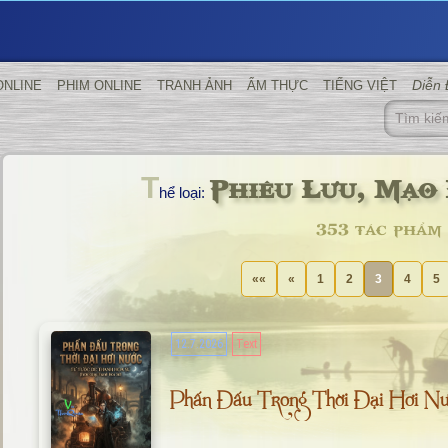
Diễn
ONLINE
PHIM ONLINE
TRANH ẢNH
ẨM THỰC
TIẾNG VIỆT
Phiêu Lưu, Mạo 
T
hể loại:
353 tác phẩm
««
«
1
2
3
4
5
12.7.2026
Text
Phấn Đấu Trong Thời Đại Hơi Nư