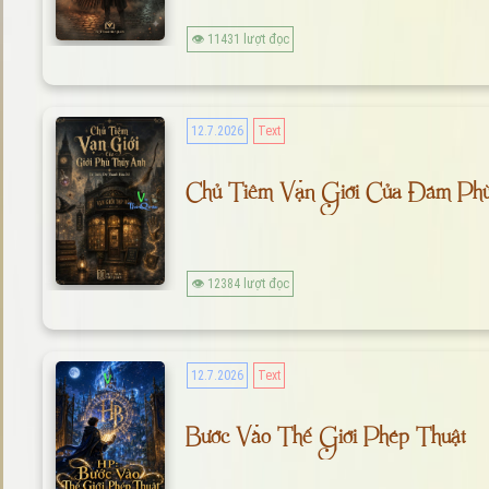
👁 11431 lượt đọc
12.7.2026
Text
Chủ Tiêm Vạn Giới Của Đám Ph
👁 12384 lượt đọc
12.7.2026
Text
Bước Vào Thế Giới Phép Thuật