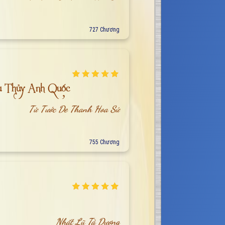
727 Chương
ù Thủy Anh Quốc
Tử Tước De Thanh Hoa Sứ
755 Chương
Nhất Lũ Tà Dương