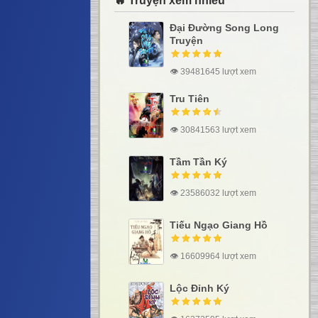
🔥 Truyện xem nhiều
Đại Đường Song Long
Truyện
👁 39481645 lượt xem
Tru Tiên
👁 30841563 lượt xem
Tầm Tần Ký
👁 23586032 lượt xem
Tiếu Ngạo Giang Hồ
👁 16609964 lượt xem
Lộc Đỉnh Ký