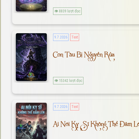
👁 8839 lượt đọc
9.7.2026
Text
Con Tàu Bị Nguyền Rủa
👁 15342 lượt đọc
9.7.2026
Text
Ai Nói Kỵ Sĩ Không Thể Đâm L