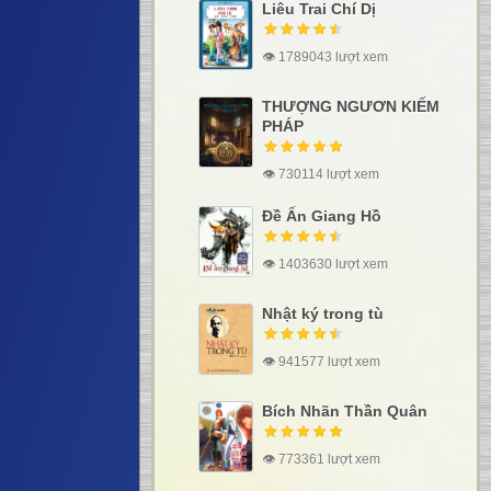
Liêu Trai Chí Dị
👁 1789043 lượt xem
THƯỢNG NGƯƠN KIẾM
PHÁP
👁 730114 lượt xem
Đề Ấn Giang Hồ
👁 1403630 lượt xem
Nhật ký trong tù
👁 941577 lượt xem
Bích Nhãn Thần Quân
👁 773361 lượt xem