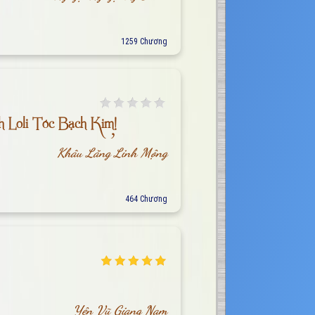
1259 Chương
 Loli Tóc Bạch Kim!
Khâu Lăng Linh Mộng
464 Chương
Yên Vũ Giang Nam