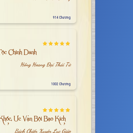
914 Chương
Tộc Chính Danh
Hồng Hoang Đại Thái Tử
1002 Chương
Khốc, Ức Vạn Bội Bạo Kích
Bách Chiến Xuyên Lục Giáp