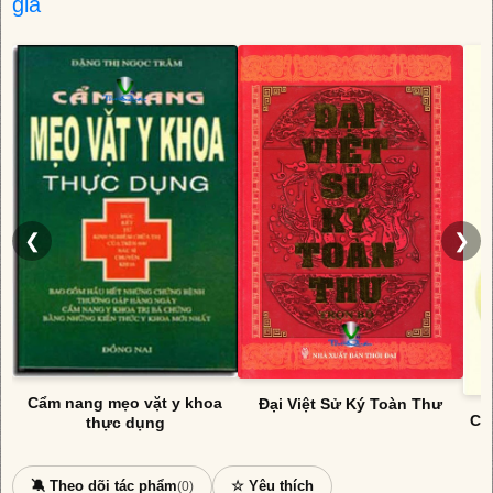
giả
❮
❯
Cẩm nang mẹo vặt y khoa
Đại Việt Sử Ký Toàn Thư
Cẩ
thực dụng
🔕 Theo dõi tác phẩm
☆ Yêu thích
(0)