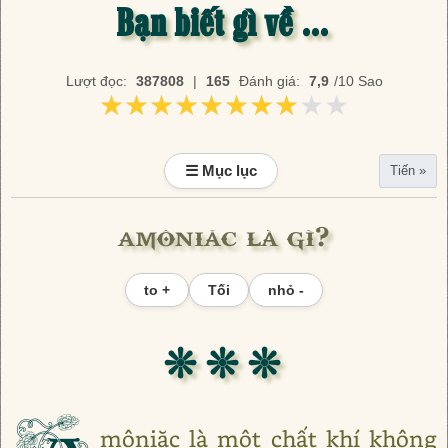
Bạn biết gì về ...
Lượt đọc:
387808
|
165
Đánh giá:
7,9
/10 Sao
★★★★★★★★★★
★★★★★★★★★★
☰ Mục lục
Tiến »
amôniăc là gì?
to +
Tối
nhỏ -
❊ ❊ ❊
môniăc là một chất khí không