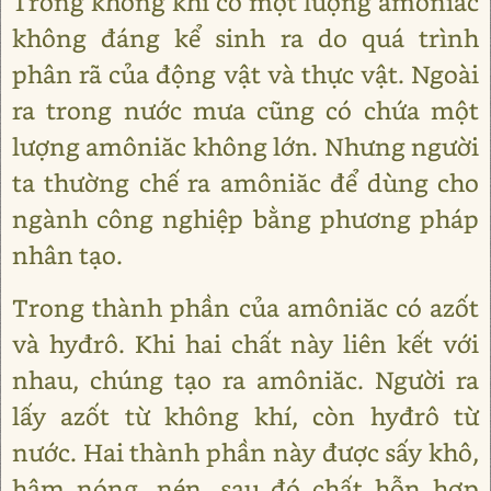
Trong không khí có một lượng amôniăc
không đáng kể sinh ra do quá trình
phân rã của động vật và thực vật. Ngoài
ra trong nước mưa cũng có chứa một
lượng amôniăc không lớn. Nhưng người
ta thường chế ra amôniăc để dùng cho
ngành công nghiệp bằng phương pháp
nhân tạo.
Trong thành phần của amôniăc có azốt
và hyđrô. Khi hai chất này liên kết với
nhau, chúng tạo ra amôniăc. Người ra
lấy azốt từ không khí, còn hyđrô từ
nước. Hai thành phần này được sấy khô,
hâm nóng, nén, sau đó chất hỗn hợp