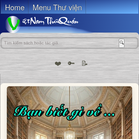
Home
Menu Thư viện
🔍
❤️
🔑
📝