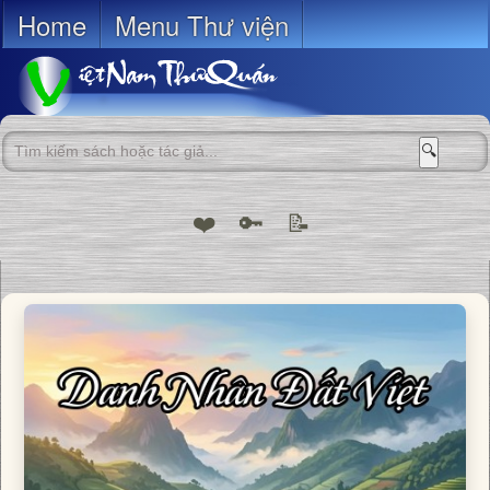
Home
Menu Thư viện
🔍
❤️
🔑
📝