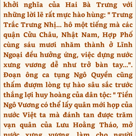
khởi nghĩa của Hai Bà Trưng với
những lời lẽ rất mực hào hùng: " Trưng
Trắc Trưng Nhị... hô một tiếng mà các
quận Cửu Châu, Nhật Nam, Hợp Phố
cùng sáu mươi nhăm thành ở Lĩnh
Ngoại đều hưởng ứng, việc dựng nước
xưng vương dễ như trở bàn tay...".
Đoạn ông ca tụng Ngô Quyền cũng
thấm đượm lòng tự hào sâu sắc trước
thắng lợi huy hoàng của dân tộc: " Tiền
Ngô Vương có thể lấy quân mới họp của
nước Việt ta mà đánh tan được trăm
vạn quân của Lưu Hoằng Tháo, mở
nước xưng vương, làm cho người