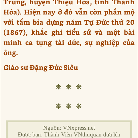
Trung, huyện Thiệu Hóa, tỉnh Thanh
Hóa). Hiện nay ở đó vẫn còn phần mộ
với tấm bia dựng năm Tự Đức thứ 20
(1867), khắc ghi tiểu sử và một bài
minh ca tụng tài đức, sự nghiệp của
ông.
Giáo sư Đặng Đức Siêu
❊ ❊ ❊
❊ ❊ ❊
Nguồn: VNxpress.net
Được bạn: Thành Viên VNthuquan đưa lên