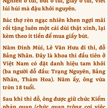
Nghiên ở túi, bút ở túi, giấy ở túi, viết
lúi húi mà đậu khôi nguyên.
Bác thợ rèn ngạc nhiên khen ngợi mãi
rồi tặng luôn một cái dùi thật xinh, lại
kèm theo ít tiền để mua giấy bút.
Năm Đinh Mùi, Lê Văn Hưu đi thi, đỗ
Bảng Nhãn. Đây là khoa thi đầu tiên ở
Việt Nam có đặt danh hiệu tam khôi
(ba người đỗ đầu: Trạng Nguyên, Bảng
Nhãn, Thám Hoa). Năm ấy, ông vừa
tròn 18 tuổi.
Sau khi thi đỗ, ông được giữ chức Kiểm
pháp quan (chức quan trông coi việc