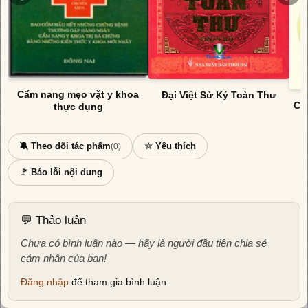
Cẩm nang mẹo vặt y khoa
Đại Việt Sử Ký Toàn Thư
Cẩ
thực dụng
🔕 Theo dõi tác phẩm
☆ Yêu thích
(0)
🚩 Báo lỗi nội dung
💬 Thảo luận
Chưa có bình luận nào — hãy là người đầu tiên chia sẻ
cảm nhận của bạn!
Đăng nhập
để tham gia bình luận.