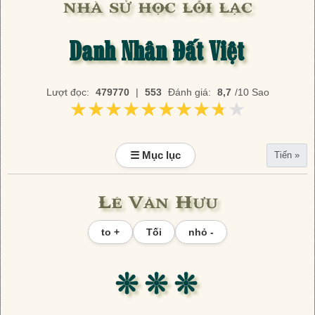
nhà sử học lỗi lạc
Danh Nhân Đất Việt
Lượt đọc:
479770
|
553
Đánh giá:
8,7
/10 Sao
★★★★★★★★★★
★★★★★★★★★★
☰ Mục lục
Tiến »
Lê Văn Hưu
to +
Tối
nhỏ -
❊ ❊ ❊