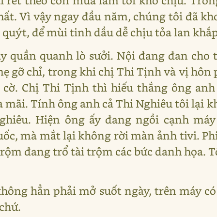
ái rét theo cơn mưa làm tôi khó chịu. Tron
 nhất. Vì vậy ngay đầu năm, chúng tôi đã kh
ỏ quýt, để mùi tinh dầu dễ chịu tỏa lan khắ
y quần quanh lò sưởi. Nội đang đan cho 
ẹ gỡ chỉ, trong khi chị Thi Tịnh và vị hôn
cờ. Chị Thi Tịnh thì hiếu thắng ông anh 
 mãi. Tính ông anh cả Thi Nghiêu tôi lại 
ghiêu. Hiện ông ấy đang ngồi cạnh máy t
ốc, mà mắt lại không rời màn ảnh tivi. Ph
 trộm đang trổ tài trộm các bức danh họa. T
 không hẳn phải mở suốt ngày, trên máy có
 chứ.