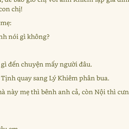
con chị!
 mẹ:
ình nói gì không?
ự gì đến chuyện mấy người đâu.
i Tịnh quay sang Lý Khiêm phân bua.
à này mẹ thì bênh anh cả, còn Nội thì cưng
yêu em.