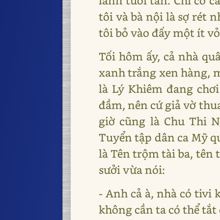
lanh tươi tắn. Chỉ có c
tôi và bà nội là sợ rét
tôi bỏ vào đấy một ít v
Tối hôm ấy, cả nhà quâ
xanh trắng xen hàng, m
là Lý Khiêm đang chơi 
đầm, nên cứ giả vờ thua
giờ cũng là Chu Thi N
Tuyển tập dân ca Mỹ qu
là Tên trộm tài ba, tên
sưởi vừa nói:
- Anh cả à, nhà có tivi
không cần ta có thể tắt