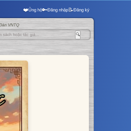
❤️
🔑
📝
Ủng hộ
Đăng nhập
Đăng ký
 Đàn VNTQ
🔍