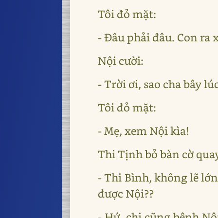
Tôi đỏ mặt:
- Đâu phải đâu. Con ra 
Nội cười:
- Trời ơi, sao cha bây l
Tôi đỏ mặt:
- Mẹ, xem Nội kìa!
Thi Tịnh bỏ bàn cờ qua
- Thi Bình, không lẽ lớ
được Nội??
- Hứ, chị cũng bênh Nội