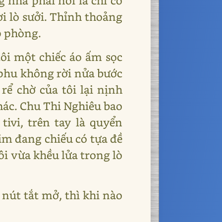
g nhà phải nói là chỉ có
ơi lò sưởi. Thỉnh thoảng
p phòng.
tôi một chiếc áo ấm sọc
 phu không rời nửa bước
rể chờ của tôi lại nịnh
khác. Chu Thi Nghiêu bao
ivi, trên tay là quyển
im đang chiếu có tựa đề
ôi vừa khều lửa trong lò
 nút tắt mở, thì khi nào