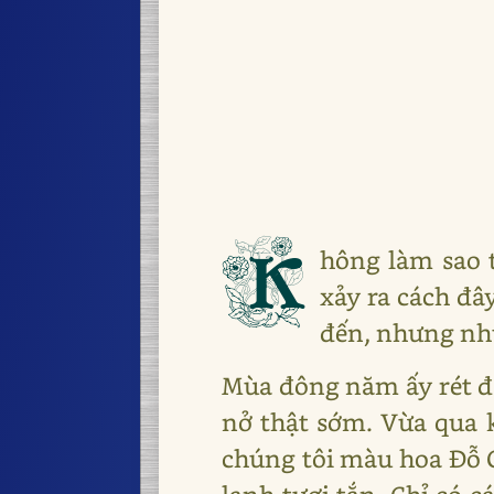
K
hông làm sao 
xảy ra cách đâ
đến, nhưng nhữ
Mùa đông năm ấy rét đặ
nở thật sớm. Vừa qua k
chúng tôi màu hoa Đỗ Q