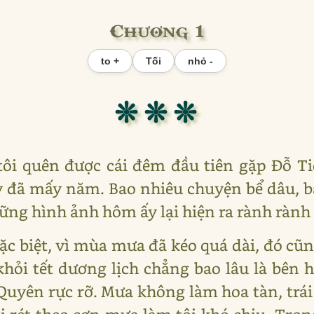
Chương 1
to +
Tối
nhỏ -
❊ ❊ ❊
tôi quên được cái đêm đầu tiên gặp Đỗ T
y đã mấy năm. Bao nhiêu chuyện bể dâu, b
ng hình ảnh hôm ấy lại hiện ra rành rành
c biệt, vì mùa mưa đã kéo quá dài, đó cũn
hỏi tết dương lịch chẳng bao lâu là bên
uyên rực rỡ. Mưa không làm hoa tàn, trái