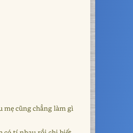
kêu mẹ cũng chẳng làm gì
có tí nhau rồi chị biết,