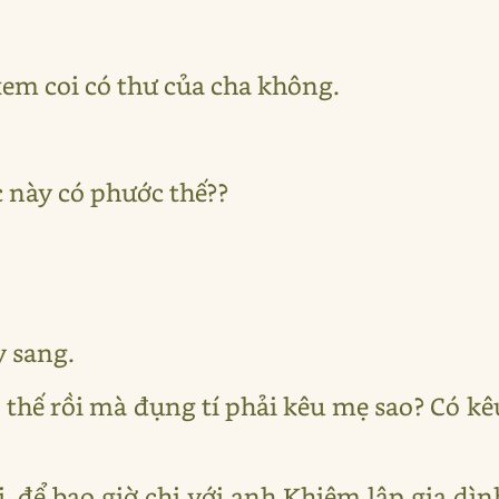
xem coi có thư của cha không.
úc này có phước thế??
y sang.
n thế rồi mà đụng tí phải kêu mẹ sao? Có 
, để bao giờ chị với anh Khiêm lập gia dình 