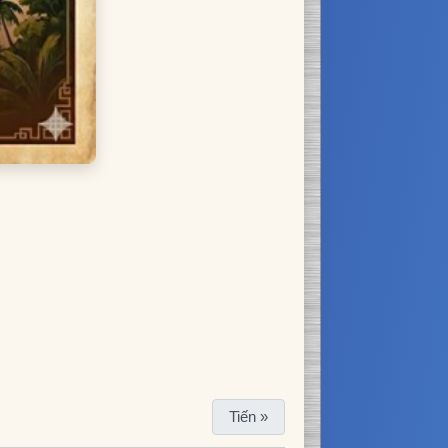
Tiến »