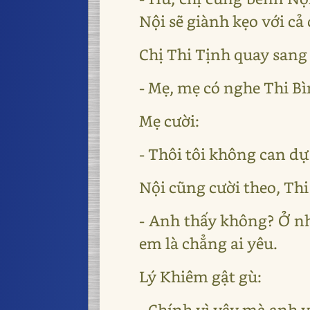
Nội sẽ giành kẹo với cả 
Chị Thi Tịnh quay sang
- Mẹ, mẹ có nghe Thi B
Mẹ cười:
- Thôi tôi không can d
Nội cũng cười theo, Th
- Anh thấy không? Ở nh
em là chẳng ai yêu.
Lý Khiêm gật gù:
- Chính vì vậy mà anh 