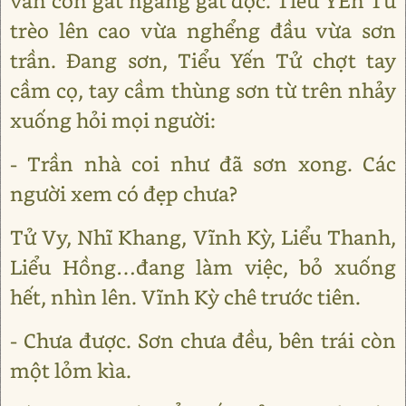
vẫn còn gát ngang gát dọc. Tiểu YẾn Tử
trèo lên cao vừa nghểng đầu vừa sơn
trần. Ðang sơn, Tiểu Yến Tử chợt tay
cầm cọ, tay cầm thùng sơn từ trên nhảy
xuống hỏi mọi người:
- Trần nhà coi như đã sơn xong. Các
người xem có đẹp chưa?
Tử Vy, Nhĩ Khang, Vĩnh Kỳ, Liểu Thanh,
Liểu Hồng…đang làm việc, bỏ xuống
hết, nhìn lên. Vĩnh Kỳ chê trước tiên.
- Chưa được. Sơn chưa đều, bên trái còn
một lỏm kìa.