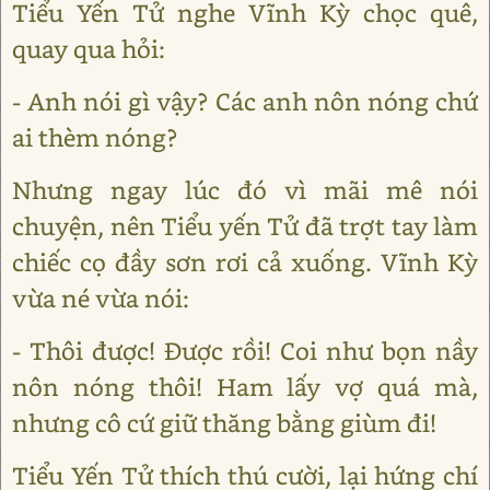
Tiểu Yến Tử nghe Vĩnh Kỳ chọc quê,
quay qua hỏi:
- Anh nói gì vậy? Các anh nôn nóng chứ
ai thèm nóng?
Nhưng ngay lúc đó vì mãi mê nói
chuyện, nên Tiểu yến Tử đã trợt tay làm
chiếc cọ đầy sơn rơi cả xuống. Vĩnh Kỳ
vừa né vừa nói:
- Thôi được! Ðược rồi! Coi như bọn nầy
nôn nóng thôi! Ham lấy vợ quá mà,
nhưng cô cứ giữ thăng bằng giùm đi!
Tiểu Yến Tử thích thú cười, lại hứng chí