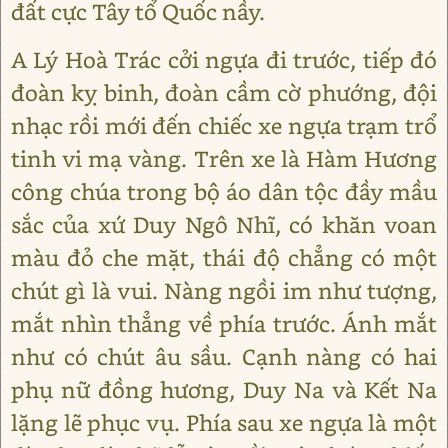
đất cực Tây tổ Quốc nầy.
A Lý Hoà Trác cởi ngựa đi trước, tiếp đó
đoàn kỵ binh, đoàn cầm cờ phướng, đội
nhạc rồi mới đến chiếc xe ngựa trạm trổ
tinh vi mạ vàng. Trên xe là Hàm Hương
công chúa trong bộ áo dân tộc đầy mầu
sắc của xứ Duy Ngô Nhĩ, có khăn voan
màu đỏ che mặt, thái độ chẳng có một
chút gì là vui. Nàng ngồi im như tượng,
mắt nhìn thẳng về phía trước. Ánh mắt
như có chút âu sầu. Cạnh nàng có hai
phụ nữ đồng hương, Duy Na và Kết Na
lặng lẽ phục vụ. Phía sau xe ngựa là một