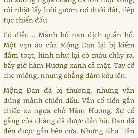
rồi nhặt lấy lưỡi gươm rơi dưới đất, tiếp
tục chiến đấu.
Có điều… Mảnh hổ nan dịch quần hồ.
Một vạn áo của Mộng Ðan lại bị kiếm
đâm toạt, hình như lại có máu chảy ra.
bấy giờ hàm Hương xanh cả mặt. Tay cố
che miệng, nhưng chẳng dám kêu lên.
Mộng Ðan đã bị thương, nhưng vẫn
dũng mảnh chiến đấu. Vẫn cố tiến gần
chiếc xe ngựa chở Hàm Hương. Sự cố
gắng của chàng đã được đền bù. Ðan đã
đến được gần bên cửa. Nhưng Kha Hản