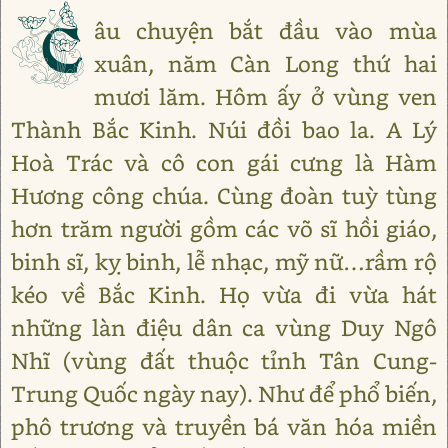
C
âu chuyện bắt đầu vào mùa
xuân, năm Càn Long thứ hai
mươi lăm. Hôm ấy ở vùng ven
Thành Bắc Kinh. Núi đồi bao la. A Lý
Hoà Trác và cô con gái cưng là Hàm
Hương công chúa. Cùng đoàn tuỳ tùng
hơn trăm người gồm các võ sĩ hồi giáo,
binh sĩ, kỵ binh, lễ nhạc, mỹ nữ…rầm rộ
kéo về Bắc Kinh. Họ vừa đi vừa hát
những làn điệu dân ca vùng Duy Ngô
Nhĩ (vùng đất thuộc tỉnh Tân Cung-
Trung Quốc ngày nay). Như để phổ biến,
phô trương và truyền bá văn hóa miền