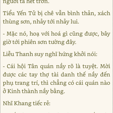
người ta hết trơn.
Tiểu Yến Tử bị chê vẫn bình thản, xách
thùng sơn, nhảy tới nhảy lui.
- Mặc nó, hoạ với hoá gì cũng được, bây
giờ tới phiên sơn tường đây.
Liễu Thanh suy nghĩ hứng khởi nói:
- Cái hội Tân quán nầy rõ là tuyệt. Mời
được các tay thợ tài danh thế nầy đến
phụ trang trí, thì chẳng có cái quán nào
ở Kinh thành nầy bằng.
Nhĩ Khang tiếc rẻ: