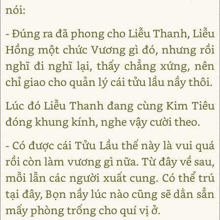
nói:
- Ðúng ra đã phong cho Liễu Thanh, Liễu
Hồng một chức Vương gì đó, nhưng rồi
nghĩ đi nghĩ lại, thấy chẳng xứng, nên
chỉ giao cho quản lý cái tửu lầu nầy thôi.
Lúc đó Liễu Thanh đang cùng Kim Tiêu
đóng khung kính, nghe vậy cười theo.
- Có được cái Tửu Lầu thế này là vui quá
rồi còn làm vương gì nữa. Từ đây về sau,
mỗi lẫn các người xuất cung. Có thể trú
tại đây, Bọn nầy lúc nào cũng sẽ dằn sẳn
mấy phòng trống cho quí vị ở.