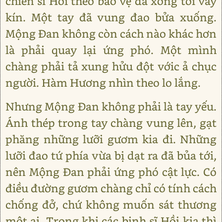
chiến sĩ Hồi theo bảo vệ đã xông tới vây
kín. Một tay đã vung đao bửa xuống.
Mộng Ðan không còn cách nào khác hơn
là phải quay lại ứng phó. Một mình
chàng phải tả xung hửu đột vớic ả chục
người. Hàm Hương nhìn theo lo lắng.
Nhưng Mộng Ðan không phải là tay yếu.
Ánh thép trong tay chàng vung lên, gạt
phăng những lưỡi gươm kia đi. Những
lưỡi đao tứ phía vừa bị dạt ra đã bủa tới,
nên Mộng Ðan phải ứng phó cật lực. Có
điều đường gươm chàng chỉ có tính cách
chống đở, chứ không muốn sát thương
một ai. Trong khi các binh sĩ Hồi kia thì