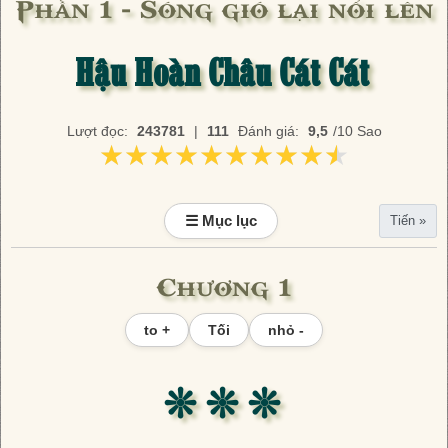
Phần 1 - Sóng gió lại nổi lên
Hậu Hoàn Châu Cát Cát
Lượt đọc:
243781
|
111
Đánh giá:
9,5
/10 Sao
★★★★★★★★★★
★★★★★★★★★★
☰ Mục lục
Tiến »
Chương 1
to +
Tối
nhỏ -
❊ ❊ ❊