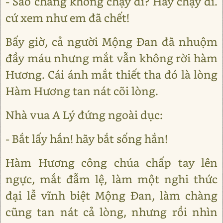
- Sao chàng không chạy đi? Hãy chạy đi.
cứ xem như em đã chết!
Bấy giờ, cả người Mộng Ðan đã nhuộm
đầy máu nhưng mắt vẫn không rời hàm
Hương. Cái ánh mắt thiết tha đó là lòng
Hàm Hương tan nát cõi lòng.
Nhà vua A Lý đứng ngoài dục:
- Bắt lấy hắn! hãy bắt sống hắn!
Hàm Hương công chúa chấp tay lên
ngực, mắt đẫm lệ, làm một nghi thức
đại lễ vĩnh biệt Mộng Ðan, làm chàng
cũng tan nát cả lòng, nhưng rồi nhìn