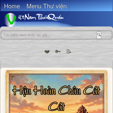
Home
Menu Thư viện
🔍
❤️
🔑
📝