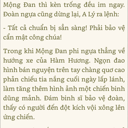
Mộng Ðan thì kèn trống đều im ngay.
Ðoàn ngựa cũng dừng lại, A Lý ra lệnh:
- Tất cả chuẩn bị sẳn sàng! Phải bảo vệ
cẩn mật công chúa!
Trong khi Mộng Ðan phi ngựa thẳng về
hướng xe của Hàm Hương. Ngọn đao
hình bán nguyện trên tay chàng quơ cao
phản chiếu tia nắng cuối ngày lấp lánh,
làm tăng thêm hình ảnh một chiến binh
dũng mảnh. Ðám binh sĩ bảo vệ đoàn,
thấy có người đến đột kích vội xông lên
ứng chiến.