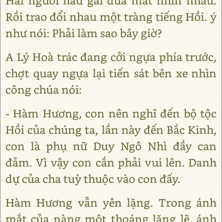
Hai người hầu gái đưa mắt nhìn nhau.
Rồi trao đổi nhau một tràng tiếng Hồi. ý
như nói: Phải làm sao bây giờ?
A Lý Hoà trác đang cởi ngựa phía trước,
chợt quay ngựa lại tiến sát bên xe nhìn
công chúa nói:
- Hàm Hương, con nên nghĩ đến bộ tộc
Hồi của chúng ta, lần này đến Bắc Kinh,
con là phụ nữ Duy Ngô Nhì đầy can
đảm. Vì vậy con cần phải vui lên. Danh
dự của cha tuỳ thuộc vào con đấy.
Hàm Hương vẫn yên lặng. Trong ánh
mắt của nàng một thoáng lặng lẽ, ánh