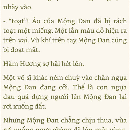
nhảy vào.
- “toạt”! Áo của Mộng Ðan đã bị rách
toạt một miếng. Một lằn máu đỏ hiện ra
trên vai. Vũ khí trên tay Mộng Ðan cũng
bị đoạt mất.
Hàm Hương sợ hãi hét lên.
Một võ sĩ khác ném chuỳ vào chân ngựa
Mộng Ðan đang cởi. Thế là con ngựa
đau quá dựng người lên Mộng Ðan lại
rơi xuống đất.
Nhưng Mộng Ðan chẳng chịu thua, vừa
rơi xuống ngựa chàng đã lộn một vòng,