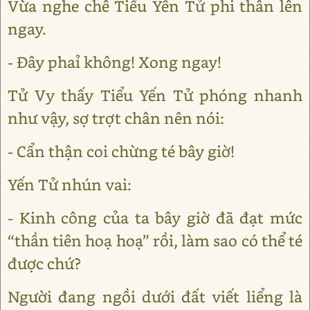
Vừa nghe chê Tiểu Yến Tử phi thân lên
ngay.
- Ðây phaỉ không! Xong ngay!
Tử Vy thấy Tiểu Yến Tử phóng nhanh
như vậy, sợ trợt chân nên nói:
- Cẩn thận coi chừng té bây giờ!
Yến Tử nhún vai:
- Kinh công của ta bây giờ đã đạt mức
“thần tiên hoạ hoạ” rồi, làm sao có thể té
được chứ?
Người đang ngồi dưới đất viết liểng là