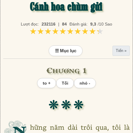
Cánh hoa chùm gửi
Lượt đọc:
232116
|
84
Đánh giá:
9,3
/10 Sao
★★★★★★★★★★
★★★★★★★★★★
☰ Mục lục
Tiến »
Chương 1
to +
Tối
nhỏ -
❊ ❊ ❊
N
hững năm dài trôi qua, tôi là