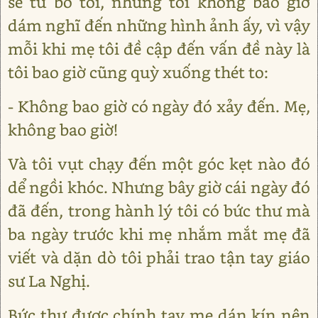
sẽ từ bỏ tôi, nhưng tôi không bao giờ
dám nghĩ đến những hình ảnh ấy, vì vậy
mỗi khi mẹ tôi đề cập đến vấn đề này là
tôi bao giờ cũng quỳ xuống thét to:
- Không bao giờ có ngày đó xảy đến. Mẹ,
không bao giờ!
Và tôi vụt chạy đến một góc kẹt nào đó
dể ngồi khóc. Nhưng bây giờ cái ngày đó
đã đến, trong hành lý tôi có bức thư mà
ba ngày trước khi mẹ nhắm mắt mẹ đã
viết và dặn dò tôi phải trao tận tay giáo
sư La Nghị.
Bức thư được chính tay mẹ dán kín nên