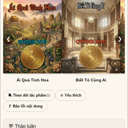
❮
❯
Ái Quả Tình Hoa
Biết Tỏ Cùng Ai
🔕 Theo dõi tác phẩm
☆ Yêu thích
(0)
🚩 Báo lỗi nội dung
💬 Thảo luận