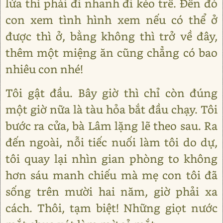
lửa thì phải đi nhanh đi kẻo trễ. Đến đó
con xem tình hình xem nếu có thể ở
được thì ở, bằng không thì trở về đây,
thêm một miệng ăn cũng chẳng có bao
nhiêu con nhé!
Tôi gật đầu. Bây giờ thì chỉ còn đúng
một giờ nữa là tàu hỏa bắt đầu chạy. Tôi
bước ra cửa, bà Lâm lặng lẽ theo sau. Ra
đến ngoài, nỗi tiếc nuối làm tôi do dự,
tôi quay lại nhìn gian phòng to không
hơn sáu manh chiếu mà mẹ con tôi đã
sống trên mười hai năm, giờ phải xa
cách. Thôi, tạm biệt! Những giọt nước