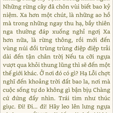
Những rừng cây đã chôn vùi biết bao kỷ
niệm. Xa hơn một chút, là những ao hồ
mà trong những ngay thu hạ, bầy thiên
nga thường đáp xuống nghỉ ngơị Xa
hơn nữa, là rừng thông, rồi mới đến
vùng núi đồi trùng trùng điệp điệp trải
dài đến tận chân trờị Nếu ta cỡi ngựa
vượt qua khỏi thung lũng thì sẽ đến một
thế giới khác. Ở nơi đó có gì? Hạ Lỗi chợt
nghĩ đến khoảng trời đất bao la, nơi mà
cuộc sống tự do không gì bận bịụ Chàng
cứ đứng đấy nhìn. Trái tim như thúc
giục. Đi! Đi... đi! Hãy leo lên lưng ngựa