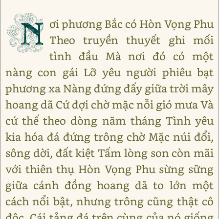
N
ơi phương Bắc có Hòn Vọng Phu
Theo truyền thuyết ghi mối
tình đầu Mà nơi đó có một
nàng con gái Lỡ yêu người phiêu bạt
phương xa Nàng đứng đấy giữa trời mây
hoang dã Cứ đợi chờ mặc nỗi gió mưa Và
cứ thế theo dòng năm tháng Tình yêu
kia hóa đá đứng trông chờ Mặc núi đổi,
sông dời, đất kiệt Tấm lòng son còn mãi
với thiên thụ Hòn Vọng Phu sừng sững
giữa cánh đồng hoang dã to lớn một
cách nổi bật, nhưng trông cũng thật cô
độc. Cái tảng đá trên cùng của nó giống