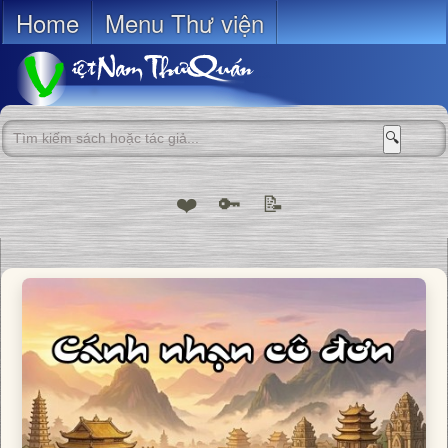
Home
Menu Thư viện
🔍
❤️
🔑
📝