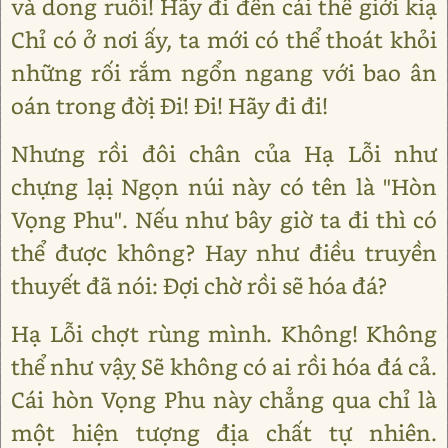
và dong ruổi! Hãy đi đến cái thế giới kiạ
Chỉ có ở nơi ấy, ta mới có thể thoát khỏi
những rối rắm ngổn ngang với bao ân
oán trong đờị Đi! Đi! Hãy đi đi!
Nhưng rồi đôi chân của Hạ Lỗi như
chựng lạị Ngọn núi này có tên là "Hòn
Vọng Phu". Nếu như bây giờ ta đi thì có
thể được không? Hay như điều truyền
thuyết đã nói: Đợi chờ rồi sẽ hóa đá?
Hạ Lỗi chợt rùng mình. Không! Không
thể như vậỵ Sẽ không có ai rồi hóa đá cả.
Cái hòn Vọng Phu này chẳng qua chỉ là
một hiện tượng địa chất tự nhiên.