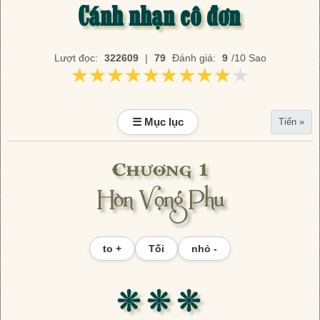
Cánh nhạn cô đơn
Lượt đọc:
322609
|
79
Đánh giá:
9
/10 Sao
★★★★★★★★★★
★★★★★★★★★★
☰ Mục lục
Tiến »
Chương 1
Hòn Vọng Phu
to +
Tối
nhỏ -
❊ ❊ ❊