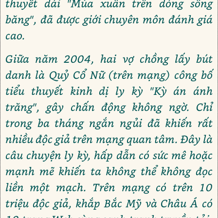
thuyết dài "Mùa xuân trên dòng sông
băng", đã được giới chuyên môn đánh giá
cao.
Giữa năm 2004, hai vợ chồng lấy bút
danh là Quỷ Cổ Nữ (trên mạng) công bố
tiểu thuyết kinh dị ly kỳ "Kỳ án ánh
trăng", gây chấn động không ngờ. Chỉ
trong ba tháng ngắn ngủi đã khiến rất
nhiều độc giả trên mạng quan tâm. Đây là
câu chuyện ly kỳ, hấp dẫn có sức mê hoặc
mạnh mẽ khiến ta không thể không đọc
liền một mạch. Trên mạng có trên 10
triệu độc giả, khắp Bắc Mỹ và Châu Á có