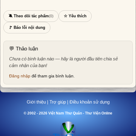
🔕 Theo dõi tác phẩm
☆ Yêu thích
(0)
🚩 Báo lỗi nội dung
💬 Thảo luận
Chưa có bình luận nào — hãy là người đầu tiên chia sẻ
cảm nhận của bạn!
Đăng nhập
để tham gia bình luận.
Giới thiệu
|
Trợ giúp
|
Điều khoản sử dụng
© 2002 - 2026 Việt Nam Thư Quán - Thư Viện Online