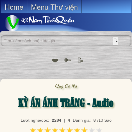
Home
Menu Thư viện
🔍
❤️
🔑
📝
Quỷ Cổ Nữ
KỲ ÁN ÁNH TRĂNG - Audio
Lượt nghe/đọc:
2284
|
4
Đánh giá:
8
/10 Sao
★★★★★★★★★★
★★★★★★★★★★