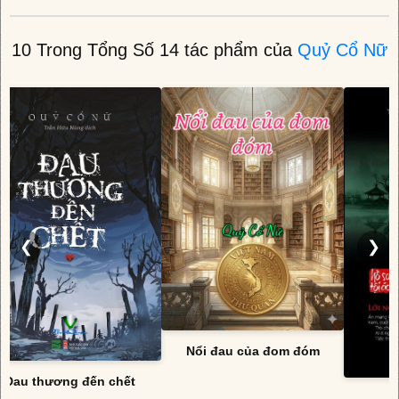
10 Trong Tổng Số 14 tác phẩm của
Quỷ Cổ Nữ
❮
❯
Nổi đau của đom đóm
Đau thương đến chết
H