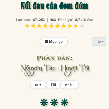
Nổi đau của đom đóm
Lượt đọc:
671252
|
463
Đánh giá:
8,7
/10 Sao
★★★★★★★★★★
★★★★★★★★★★
☰ Mục lục
Tiến »
Phần dẫn:
Nguyên Tác : Huyệt Tối
to +
Tối
nhỏ -
❊ ❊ ❊