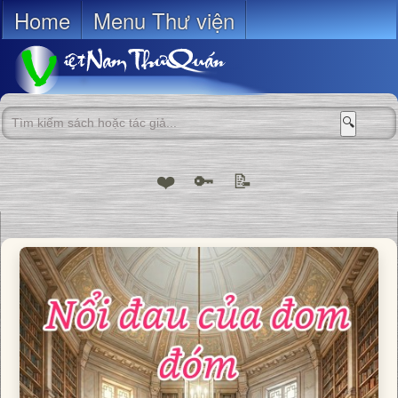
Home
Menu Thư viện
🔍
❤️
🔑
📝