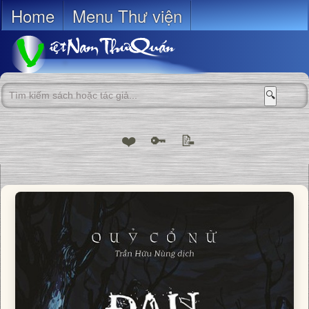
Home
Menu Thư viện
🔍
❤️
🔑
📝