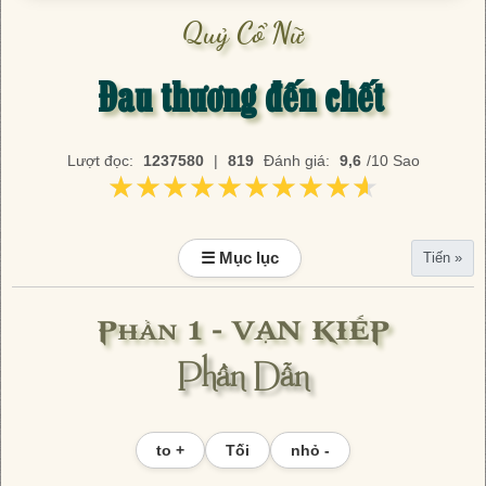
Quỷ Cổ Nữ
Đau thương đến chết
Lượt đọc:
1237580
|
819
Đánh giá:
9,6
/10 Sao
★★★★★★★★★★
★★★★★★★★★★
☰ Mục lục
Tiến »
Phần 1 - VẠN KIẾP
Phần Dẫn
to +
Tối
nhỏ -