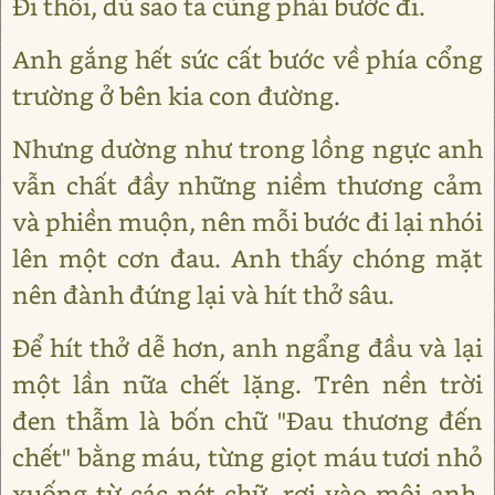
Đi thôi, dù sao ta cũng phải bước đi.
Anh gắng hết sức cất bước về phía cổng
trường ở bên kia con đường.
Nhưng dường như trong lồng ngực anh
vẫn chất đầy những niềm thương cảm
và phiền muộn, nên mỗi bước đi lại nhói
lên một cơn đau. Anh thấy chóng mặt
nên đành đứng lại và hít thở sâu.
Để hít thở dễ hơn, anh ngẩng đầu và lại
một lần nữa chết lặng. Trên nền trời
đen thẫm là bốn chữ "Đau thương đến
chết" bằng máu, từng giọt máu tươi nhỏ
xuống từ các nét chữ, rơi vào môi anh,