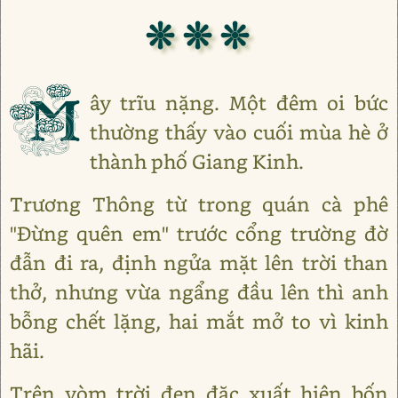
❊ ❊ ❊
M
ây trĩu nặng. Một đêm oi bức
thường thấy vào cuối mùa hè ở
thành phố Giang Kinh.
Trương Thông từ trong quán cà phê
"Đừng quên em" trước cổng trường đờ
đẫn đi ra, định ngửa mặt lên trời than
thở, nhưng vừa ngẩng đầu lên thì anh
bỗng chết lặng, hai mắt mở to vì kinh
hãi.
Trên vòm trời đen đặc xuất hiện bốn