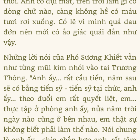
thôi. Anh cố dụi mắt, trên trời làm gì có
dòng chữ nào, càng không hề có máu
tươi rơi xuống. Có lẽ vì mình quá đau
đớn nên mới có ảo giác quái đản như
vậy.
Những lời nói của Phó Sương Khiết vẫn
như từng mũi kim nhói vào tai Trương
Thông. "Anh ấy... rất cầu tiến, năm sau
sẽ có bằng tiến sỹ - tiến sỹ tại chức, anh
ấy... theo đuổi em rất quyết liệt, em...
thực tập ở phòng anh ấy, nửa năm trời
ngày nào cũng ở bên nhau, em thật sự
không biết phải làm thế nào. Nói chung
là anh ấy... chín chắn hơn anh, rất tâm