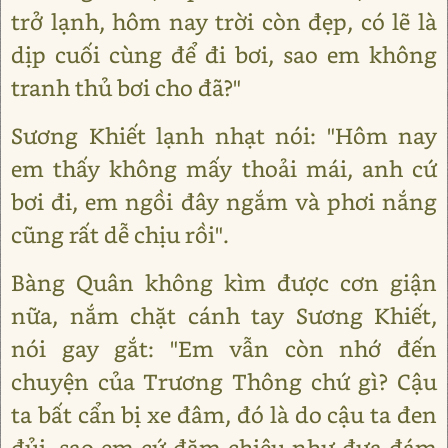
trở lạnh, hôm nay trời còn đẹp, có lẽ là
dịp cuối cùng để đi bơi, sao em không
tranh thủ bơi cho đã?"
Sương Khiết lạnh nhạt nói: "Hôm nay
em thấy không mấy thoải mái, anh cứ
bơi đi, em ngồi đây ngắm và phơi nắng
cũng rất dễ chịu rồi".
Bàng Quân không kìm được cơn giận
nữa, nắm chặt cánh tay Sương Khiết,
nói gay gắt: "Em vẫn còn nhớ đến
chuyện của Trương Thông chứ gì? Cậu
ta bất cẩn bị xe đâm, đó là do cậu ta đen
đủi, sao em cứ đăm chiêu như đưa đám