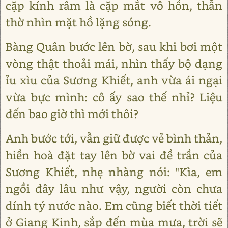
cặp kính râm là cặp mắt vô hồn, thẫn
thờ nhìn mặt hồ lặng sóng.
Bàng Quân bước lên bờ, sau khi bơi một
vòng thật thoải mái, nhìn thấy bộ dạng
ỉu xìu của Sương Khiết, anh vừa ái ngại
vừa bực mình: cô ấy sao thế nhỉ? Liệu
đến bao giờ thì mới thôi?
Anh bước tới, vẫn giữ được vẻ bình thản,
hiền hoà đặt tay lên bờ vai đề trần của
Sương Khiết, nhẹ nhàng nói: "Kìa, em
ngồi đây lâu như vậy, người còn chưa
dính tý nước nào. Em cũng biết thời tiết
ở Giang Kinh, sắp đến mùa mưa, trời sẽ