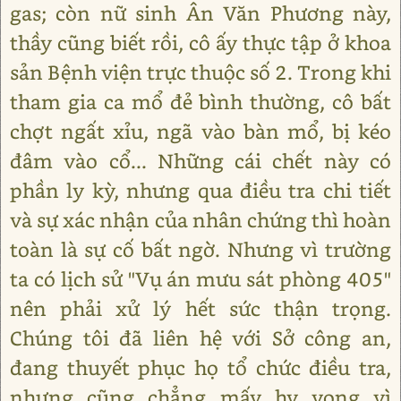
gas; còn nữ sinh Ân Văn Phương này,
thầy cũng biết rồi, cô ấy thực tập ở khoa
sản Bệnh viện trực thuộc số 2. Trong khi
tham gia ca mổ đẻ bình thường, cô bất
chợt ngất xỉu, ngã vào bàn mổ, bị kéo
đâm vào cổ... Những cái chết này có
phần ly kỳ, nhưng qua điều tra chi tiết
và sự xác nhận của nhân chứng thì hoàn
toàn là sự cố bất ngờ. Nhưng vì trường
ta có lịch sử "Vụ án mưu sát phòng 405"
nên phải xử lý hết sức thận trọng.
Chúng tôi đã liên hệ với Sở công an,
đang thuyết phục họ tổ chức điều tra,
nhưng cũng chẳng mấy hy vọng vì