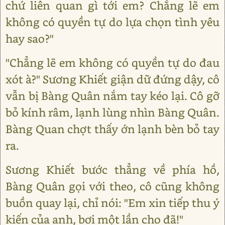
chứ liên quan gì tới em? Chẳng lẽ em
không có quyền tự do lựa chọn tình yêu
hay sao?"
"Chẳng lẽ em không có quyền tự do đau
xót à?" Sương Khiết giận dữ đứng dậy, cô
vẫn bị Bàng Quân nắm tay kéo lại. Cô gỡ
bỏ kính râm, lạnh lùng nhìn Bàng Quân.
Bàng Quan chợt thấy ớn lạnh bèn bỏ tay
ra.
Sương Khiết bước thẳng về phía hồ,
Bàng Quân gọi với theo, cô cũng không
buồn quay lại, chỉ nói: "Em xin tiếp thu ý
kiến của anh, bơi một lần cho đã!"