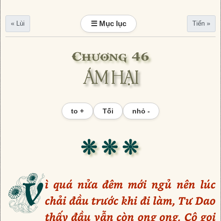
☰ Mục lục
« Lùi
Tiến »
Chương 46
ÁM HẠI
to +
Tối
nhỏ -
❊ ❊ ❊
V
ì quá nửa đêm mới ngủ nên lúc
chải đầu trước khi đi làm, Tư Dao
thấy đầu vẫn còn ong ong. Cô gọi