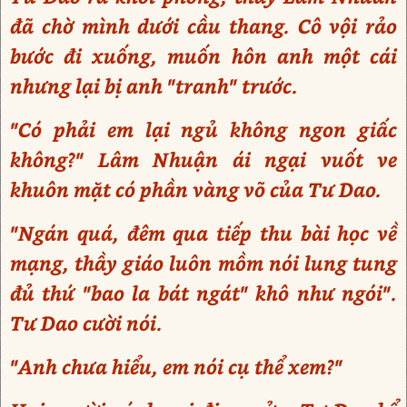
đã chờ mình dưới cầu thang. Cô vội rảo
bước đi xuống, muốn hôn anh một cái
nhưng lại bị anh "tranh" trước.
"Có phải em lại ngủ không ngon giấc
không?" Lâm Nhuận ái ngại vuốt ve
khuôn mặt có phần vàng võ của Tư Dao.
"Ngán quá, đêm qua tiếp thu bài học về
mạng, thầy giáo luôn mồm nói lung tung
đủ thứ "bao la bát ngát" khô như ngói".
Tư Dao cười nói.
"Anh chưa hiểu, em nói cụ thể xem?"