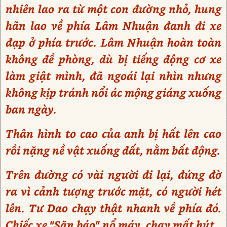
nhiên lao ra từ một con đường nhỏ, hung
hãn lao về phía Lâm Nhuận đanh đi xe
đạp ở phía trước. Lâm Nhuận hoàn toàn
không đề phòng, dù bị tiếng động cơ xe
làm giật mình, đã ngoái lại nhìn nhưng
không kịp tránh nổi ác mộng giáng xuống
ban ngày.
Thân hình to cao của anh bị hất lên cao
rồi nặng nề vật xuống đất, nằm bất động.
Trên đường có vài người đi lại, đứng đờ
ra vì cảnh tượng trước mặt, có người hét
lên. Tư Dao chạy thật nhanh về phía đó.
Chiếc xe "Săn báo" nổ máy, chạy mất hút.