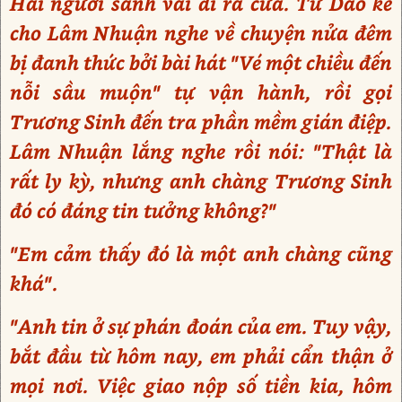
Hai người sánh vai đi ra cửa. Tư Dao kể
cho Lâm Nhuận nghe về chuyện nửa đêm
bị đanh thức bởi bài hát "Vé một chiều đến
nỗi sầu muộn" tự vận hành, rồi gọi
Trương Sinh đến tra phần mềm gián điệp.
Lâm Nhuận lắng nghe rồi nói: "Thật là
rất ly kỳ, nhưng anh chàng Trương Sinh
đó có đáng tin tưởng không?"
"Em cảm thấy đó là một anh chàng cũng
khá".
"Anh tin ở sự phán đoán của em. Tuy vậy,
bắt đầu từ hôm nay, em phải cẩn thận ở
mọi nơi. Việc giao nộp số tiền kia, hôm