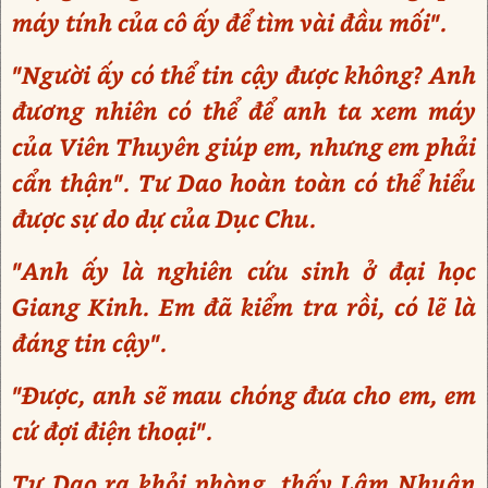
máy tính của cô ấy để tìm vài đầu mối".
"Người ấy có thể tin cậy được không? Anh
đương nhiên có thể để anh ta xem máy
của Viên Thuyên giúp em, nhưng em phải
cẩn thận". Tư Dao hoàn toàn có thể hiểu
được sự do dự của Dục Chu.
"Anh ấy là nghiên cứu sinh ở đại học
Giang Kinh. Em đã kiểm tra rồi, có lẽ là
đáng tin cậy".
"Được, anh sẽ mau chóng đưa cho em, em
cứ đợi điện thoại".
Tư Dao ra khỏi phòng, thấy Lâm Nhuân