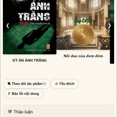
❮
❯
Nổi đau của đom đóm
KỲ ÁN ÁNH TRĂNG
🔕 Theo dõi tác phẩm
☆ Yêu thích
(0)
🚩 Báo lỗi nội dung
💬 Thảo luận