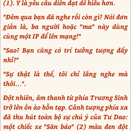
(1). Ý là yêu cầu diễn đạt dễ hiểu hơn.
"Đêm qua bạn đã nghe rồi còn gì? Nói đơn
giản là, ba người hoặc "ma" này dùng
cùng một IP để lên mạng!"
"Sao? Bạn cũng có trí tưởng tượng đấy
nhỉ?"
"Sự thật là thế, tôi chỉ lắng nghe mà
thôi…".
Đột nhiên, âm thanh từ phía Trương Sinh
trở lên ồn ào hỗn tạp. Cảnh tượng phía xa
đã thu hút toàn bộ sự chú ý của Tư Dao:
một chiếc xe "Săn báo" (2) màu đen đột