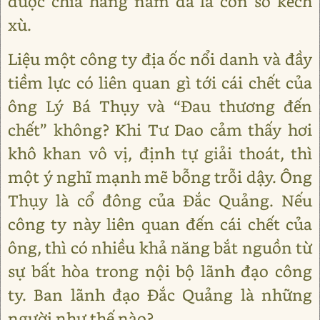
được chia hàng năm đã là con số kếch
xù.
Liệu một công ty địa ốc nổi danh và đầy
tiềm lực có liên quan gì tới cái chết của
ông Lý Bá Thụy và “Đau thương đến
chết” không? Khi Tư Dao cảm thấy hơi
khô khan vô vị, định tự giải thoát, thì
một ý nghĩ mạnh mẽ bỗng trỗi dậy. Ông
Thụy là cổ đông của Đắc Quảng. Nếu
công ty này liên quan đến cái chết của
ông, thì có nhiều khả năng bắt nguồn từ
sự bất hòa trong nội bộ lãnh đạo công
ty. Ban lãnh đạo Đắc Quảng là những
người như thế nào?