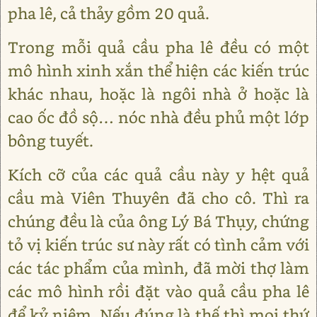
pha lê, cả thảy gồm 20 quả.
Trong mỗi quả cầu pha lê đều có một
mô hình xinh xắn thể hiện các kiến trúc
khác nhau, hoặc là ngôi nhà ở hoặc là
cao ốc đồ sộ… nóc nhà đều phủ một lớp
bông tuyết.
Kích cỡ của các quả cầu này y hệt quả
cầu mà Viên Thuyên đã cho cô. Thì ra
chúng đều là của ông Lý Bá Thụy, chứng
tỏ vị kiến trúc sư này rất có tình cảm với
các tác phẩm của mình, đã mời thợ làm
các mô hình rồi đặt vào quả cầu pha lê
để kỷ niệm. Nếu đúng là thế thì mọi thứ