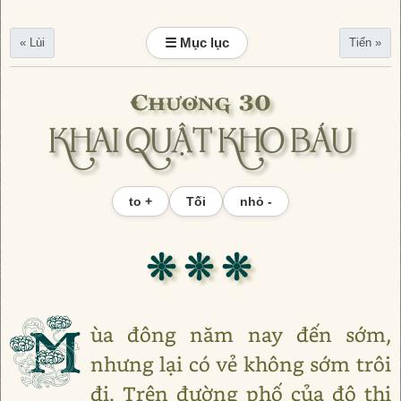
☰ Mục lục
« Lùi
Tiến »
Chương 30
KHAI QUẬT KHO BÁU
to +
Tối
nhỏ -
❊ ❊ ❊
M
ùa đông năm nay đến sớm,
nhưng lại có vẻ không sớm trôi
đi. Trên đường phố của đô thị