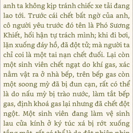
anh ta không kịp tránh chiếc xe tải đang
lao tới. Trước cái chết bất ngờ của anh,
cô người yêu trước đó tên là Phó Sương
Khiết, hối hận tự trách mình; khi đi bơi,
lặn xuống đáy hồ, đã đột tử; mà người ta
chỉ coi là một tai nạn chết đuối. Lại còn
một sinh viên chết ngạt do khí gas, xác
nằm vật ra ở nhà bếp, trên bếp gas còn
một soong mỳ đã bị đun cạn, rất có thể
là do nấu mỳ bị trào nước, làm tắt bếp
gas, định khoá gas lại nhưng đã chết đột
ngột. Một sinh viên đang làm vệ sinh
lau cửa kính ở ký túc xá bị rớt xuống
tầng một, rất có thể là do đột nhiên nhịp