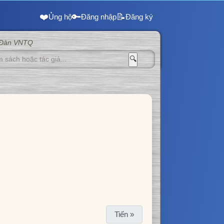
❤️
🔑
📝
Ủng hộ
Đăng nhập
Đăng ký
 Đàn VNTQ
🔍
Tiến »