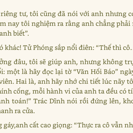
 riêng tư, tôi cũng đã nói với anh nhưng 
hôm nay tôi nghiệm ra rằng anh chẳng phải 
anh biết”.
khác! Tử Phóng sắp nổi điên: “Thế thì cô
ng đâu, tôi sẽ giúp anh, nhưng không trực
i: một là hãy đọc lại tờ “Văn Hối Báo” ngà
viên. Hai là, anh hãy nhớ chi tiết lúc nãy
ính cống, mỗi hành vi của anh ta đều có t
anh toán!” Trác Dĩnh nói rồi đứng lên, kh
hanh ra cửa.
 gáy,anh cất cao giọng: “Thực ra cô vẫn n