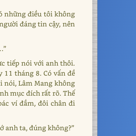
có những điều tôi không
người đáng tin cậy, nên
…”
 tiếp nói với anh thôi.
y 11 tháng 8. Có vấn đề
 tôi nói, Lâm Mang không
ính mục đích rất rõ. Thế
oác ví đầm, đôi chân đi
hớ anh ta, đúng không?”