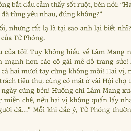
ng bắt đầu cảm thấy sốt ruột, bèn nói: “Ha
g đã từng yêu nhau, đúng không?”
i, nhưng rất lạ là tại sao anh lại biết n
 của Tử Phóng.
ều của tôi! Tuy không hiểu về Lâm Mang n
òn mạnh hơn các cô gái mê đồ trang sức!
t cá hai mươi tay cũng không mỏi! Hai vị,
rách tiêu thụ, cùng có mặt ở vài Hội chợ t
u ngày cũng bén! Huống chi Lâm Mang xư
ức miễn chê, nếu hai vị không quấn lấy nha
 người đã…” Mỗi khi đắc ý, Tử Phóng thườ