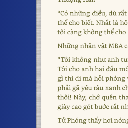
“Có những điều, dù rất
thể cho biết. Nhất là 
tôi càng không thể cho 
Những nhân vật MBA có 
“Tôi không như anh tưở
Tôi cho anh hai đầu mố
gì thì đi mà hỏi phóng 
phải gã yêu râu xanh ch
thôi! Này, chớ quên th
giày cao gót bước rất n
Tử Phóng thấy hơi nóng