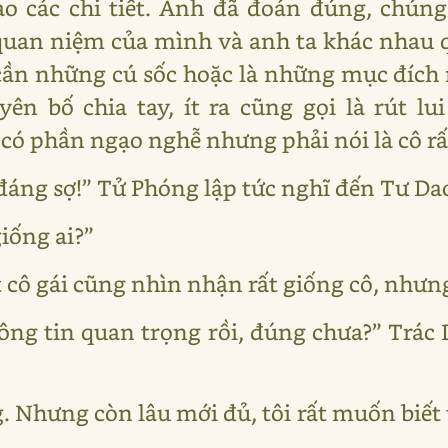
ào các chi tiết. Anh đã đoán đúng, chúng
quan niệm của mình và anh ta khác nhau 
 cần những cú sốc hoặc là những mục đích
uyên bố chia tay, ít ra cũng gọi là rút l
 có phần ngạo nghễ nhưng phải nói là cô rấ
áng sợ!” Tử Phóng lập tức nghĩ đến Tư Dao
giống ai?”
cô gái cũng nhìn nhận rất giống cô, nhưng
hông tin quan trọng rồi, đúng chưa?” Trác
. Nhưng còn lâu mới đủ, tôi rất muốn biết tạ