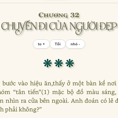
Chương 32
CHUYẾN ĐI CỦA NGƯỜI ĐẸP
to +
Tối
nhỏ -
❊ ❊ ❊
bước vào hiệu ăn,thấy ở một bàn kề nơi
óm “tân tiến”(1) mặc bộ đồ màu sáng,
n nhìn ra cửa bên ngoài. Anh đoán có lẽ đ
nh phải không?”