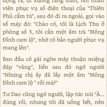
động ra, đi xuống tầng dưới, hỏi nhân
viên phục vụ số điện thoại của "Thiên
Phủ cẩm tú", sau đó đi ra ngoài, gọi vào
số máy đó: "Chào cô, tôi là Lịch Thu ở
phòng số 5, tôi cần một ấm trà "Mông
Đỉnh cam lộ", nhờ cô bảo người phục vụ
mang lên".
Ban đầu cô gái nghe máy thuận miệng
đáp "vâng", liền sau đó ngớ người
"Nhưng chị ấy đã lấy một ấm "Mông
Đỉnh cam lộ " rồi mà?"
Tư Dao cũng ngớ người, lập tức nói "À...
đúng rồi, nhưng tôi đã uống hết, nên