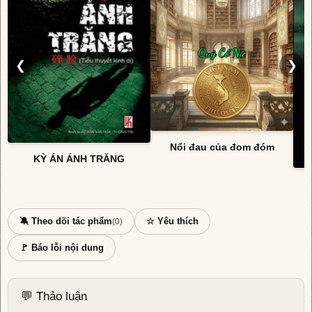
❮
❯
Nổi đau của đom đóm
KỲ ÁN ÁNH TRĂNG
🔕 Theo dõi tác phẩm
☆ Yêu thích
(0)
🚩 Báo lỗi nội dung
💬 Thảo luận