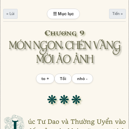
☰ Mục lục
« Lùi
Tiến »
Chương 9
MÓN NGON, CHÉN VÀNG
MỜI ẢO ẢNH
to +
Tối
nhỏ -
❊ ❊ ❊
L
úc Tư Dao và Thường Uyển vào