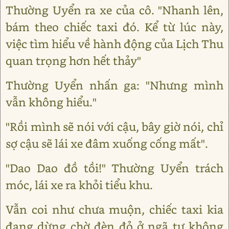
Thường Uyển ra xe của cô. "Nhanh lên,
bám theo chiếc taxi đó. Kể từ lúc này,
việc tìm hiểu về hành động của Lịch Thu
quan trọng hơn hết thảy"
Thường Uyển nhấn ga: "Nhưng mình
vẫn không hiểu."
"Rồi mình sẽ nói với cậu, bây giờ nói, chỉ
sợ cậu sẽ lái xe đâm xuống cống mất".
"Dao Dao đồ tồi!" Thường Uyển trách
móc, lái xe ra khỏi tiểu khu.
Vẫn coi như chưa muộn, chiếc taxi kia
đang dừng chờ đèn đỏ ở ngã tư không