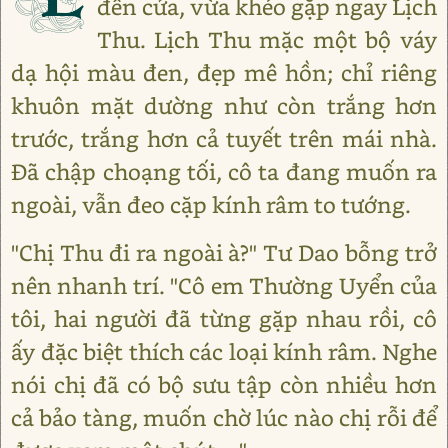
đến cửa, vừa khéo gặp ngay Lịch
Thu. Lịch Thu mặc một bộ váy
dạ hội màu đen, đẹp mê hồn; chỉ riêng
khuôn mặt dường như còn trắng hơn
trước, trắng hơn cả tuyết trên mái nhà.
Đã chập choạng tối, cô ta đang muốn ra
ngoài, vẫn đeo cặp kính râm to tướng.
"Chị Thu đi ra ngoài à?" Tư Dao bỗng trở
nên nhanh trí. "Cô em Thường Uyển của
tôi, hai người đã từng gặp nhau rồi, cô
ấy đặc biệt thích các loại kính râm. Nghe
nói chị đã có bộ sưu tập còn nhiều hơn
cả bảo tàng, muốn chờ lúc nào chị rỗi để