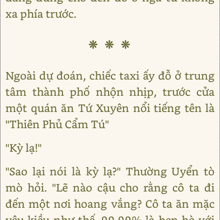
xa phía trước.
❊ ❊ ❊
Ngoài dự đoán, chiếc taxi ấy đỗ ở trung
tâm thành phố nhộn nhịp, trước cửa
một quán ăn Tứ Xuyên nổi tiếng tên là
"Thiên Phủ Cẩm Tú"
"Kỳ lạ!"
"Sao lại nói là kỳ lạ?" Thường Uyển tò
mò hỏi. "Lẽ nào cậu cho rằng cô ta đi
đến một nơi hoang vắng? Cô ta ăn mặc
yêu kiều như thế, 99,99% là hẹn hò với