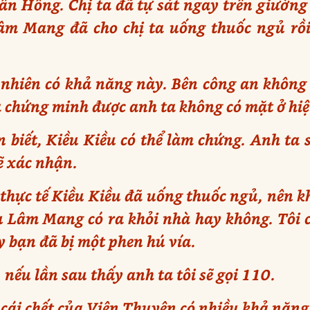
n Hồng. Chị ta đã tự sát ngay trên giường 
âm Mang đã cho chị ta uống thuốc ngủ rồi
hiên có khả năng này. Bên công an không th
ta chứng minh được anh ta không có mặt ở hi
biết, Kiều Kiều có thể làm chứng. Anh ta s
ẽ xác nhận.
hực tế Kiều Kiều đã uống thuốc ngủ, nên kh
ụ Lâm Mang có ra khỏi nhà hay không. Tôi c
y bạn đã bị một phen hú vía.
, nếu lần sau thấy anh ta tôi sẽ gọi 110.
cái chết của Viên Thuyên có nhiều khả năng 