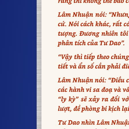
ràng thì không thể báo c
Lâm Nhuận nói: “Nhưng 
cứ. Nói cách khác, rất 
tượng. Đương nhiên tôi 
phân tích của Tư Dao”.
“Vậy thì tiếp theo chún
tiết và ẩn số cần phải đ
Lâm Nhuận nói: “Điều cố
các hành vi sa đoạ và v
“ly kỳ” sẽ xảy ra đối v
lượt, đề phòng bi kịch lại
Tư Dao nhìn Lâm Nhuận 