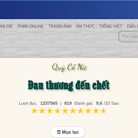
Diễn
ONLINE
PHIM ONLINE
TRANH ẢNH
ẨM THỰC
TIẾNG VIỆT
Quỷ Cổ Nữ
Đau thương đến chết
Lượt đọc:
1237565
|
819
Đánh giá:
9,6
/10 Sao
★★★★★★★★★★
★★★★★★★★★★
☰ Mục lục