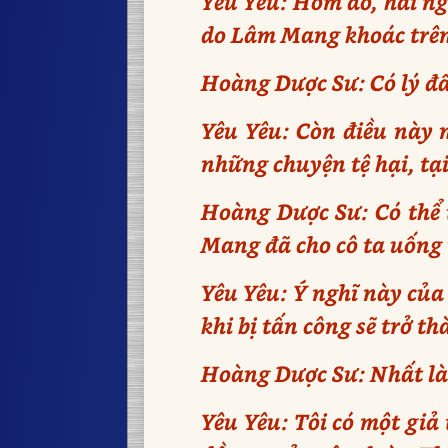
Yêu Yêu: Hôm đó, hai ng
do Lâm Mang khoác trên 
Hoàng Dược Sư: Có lý đấ
Yêu Yêu: Còn điều này 
những chuyện tệ hại, tạ
Hoàng Dược Sư: Có thể t
Mang đã cho cô ta uống 
Yêu Yêu: Ý nghĩ này của 
khi bị tấn công sẽ trở th
Hoàng Dược Sư: Nhất là 
Yêu Yêu: Tôi có một giả