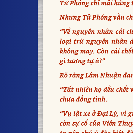
Tử Phóng chỉ mải hứng th
Nhưng Tử Phóng vẫn chưa
“Về nguyên nhân cái ch
loại trừ nguyên nhân d
không may. Còn cái chế
gì tương tự à?”
Rõ ràng Lâm Nhuận đang 
“Tất nhiên họ đều chết 
chưa đồng tình.
“Vụ lật xe ở Đại Lý, vì 
còn sự cố của Viên Thuy
ta nên chú ý đặc biệt đ