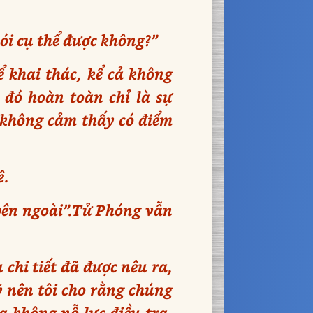
ói cụ thể được không?”
 khai thác, kể cả không
 đó hoàn toàn chỉ là sự
 không cảm thấy có điểm
ê.
 bên ngoài”.Tử Phóng vẫn
 chi tiết đã được nêu ra,
ỹ nên tôi cho rằng chúng
a không nỗ lực điều tra,