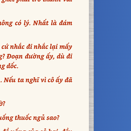
hông có lý. Nhất là đám
t cứ nhắc đi nhắc lại mấy
ng? Đoạn đường ấy, dù đi
ng dốc.
 Nếu ta nghĩ vì cô ấy đã
ờ?
uống thuốc ngủ sao?