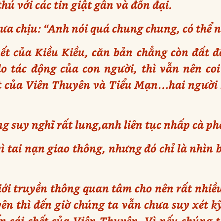
ú với các tin giật gân và đồn đại.
 chịu: “Anh nói quá chung chung, có thể n
ết của Kiều Kiều, căn bản chẳng còn đất để
o tác động của con người, thì vẫn nên coi
t của Viên Thuyên và Tiểu Mạn…hai người
suy nghĩ rất lung,anh liên tục nhấp cà ph
vì tai nạn giao thông, nhưng đó chỉ là nhìn
giới truyền thông quan tâm cho nên rất nhiều
ên thì đến giờ chúng ta vẫn chưa suy xét k
ến cái chết của Viên Thuyên. Vì nếu chúng t