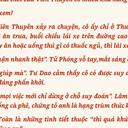
 xem?
ên Thuyên xảy ra chuyện, cô ấy chỉ ở Thư
ăn trưa, buổi chiều lái xe trên đường ca
 ăn hoặc uống thứ gì có thuốc ngủ, thì lái x
luận nhanh thật”. Tử Phóng vỗ tay,mắt sáng 
giúp mà”. Tư Dao cảm thấy cô có được suy 
đáng phấn khởi.
 mọi việc mới chỉ dừng ở chỗ suy đoán”. 
ống cà phê, chứng tỏ anh là hạng trùm thức 
oàn là những tình tiết thuộc “thì quá khứ