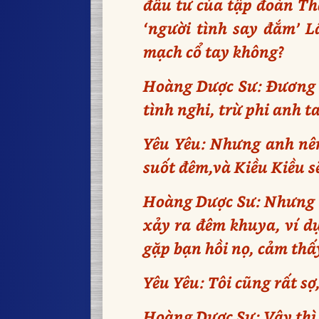
đầu tư của tập đoàn Thâ
‘người tình say đắm’ L
mạch cổ tay không?
Hoàng Dược Sư: Đương n
tình nghi, trừ phi anh 
Yêu Yêu: Nhưng anh nên 
suốt đêm,và Kiều Kiều s
Hoàng Dược Sư: Nhưng t
xảy ra đêm khuya, ví d
gặp bạn hồi nọ, cảm thấ
Yêu Yêu: Tôi cũng rất sợ
Hoàng Dược Sư: Vậy thì 