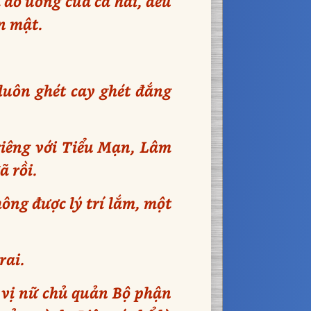
 đồ uống của cả hai, đều
n mật.
luôn ghét cay ghét đắng
 riêng với Tiểu Mạn, Lâm
ã rồi.
hông được lý trí lắm, một
rai.
n vị nữ chủ quản Bộ phận