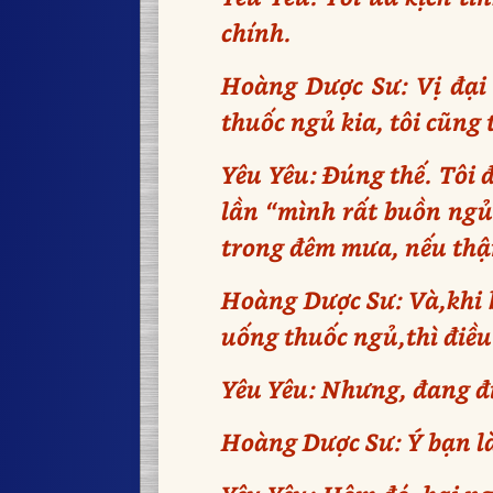
chính.
Hoàng Dược Sư: Vị đại 
thuốc ngủ kia, tôi cũng 
Yêu Yêu: Đúng thế. Tôi đ
lần “mình rất buồn ngủ”
trong đêm mưa, nếu thận
Hoàng Dược Sư: Và,khi b
uống thuốc ngủ,thì điều 
Yêu Yêu: Nhưng, đang đi
Hoàng Dược Sư: Ý bạn l