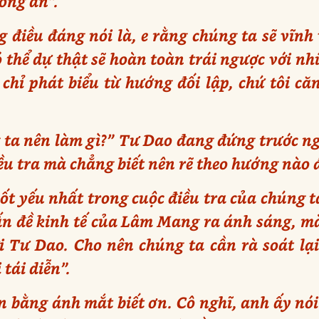
ông an”.
điều đáng nói là, e rằng chúng ta sẽ vĩnh 
có thể dự thật sẽ hoàn toàn trái ngược với n
chỉ phát biểu từ hướng đối lập, chứ tôi c
g ta nên làm gì?” Tư Dao đang đứng trước n
iều tra mà chẳng biết nên rẽ theo hướng nào 
t yếu nhất trong cuộc điều tra của chúng ta
ấn đề kinh tế của Lâm Mang ra ánh sáng, m
ới Tư Dao. Cho nên chúng ta cần rà soát lạ
 tái diễn”.
bằng ánh mắt biết ơn. Cô nghĩ, anh ấy nói 