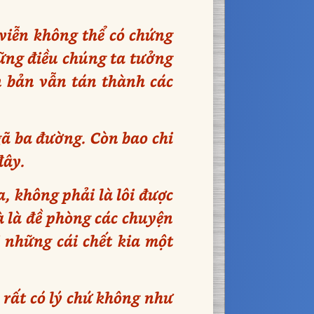
viễn không thể có chứng
hững điều chúng ta tưởng
ăn bản vẫn tán thành các
gã ba đường. Còn bao chi
đây.
, không phải là lôi được
à là đề phòng các chuyện
i những cái chết kia một
rất có lý chứ không như