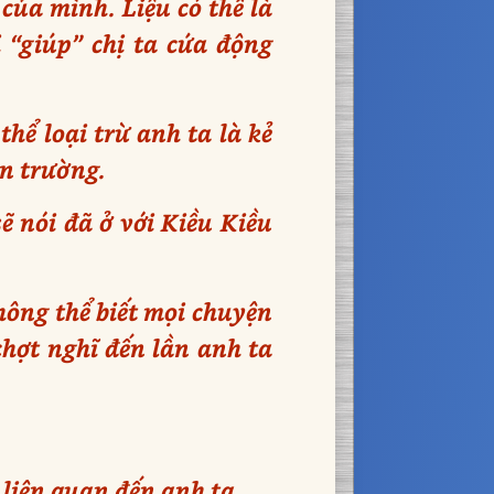
của mình. Liệu có thể là
 “giúp” chị ta cứa động
ể loại trừ anh ta là kẻ
ện trường.
ẽ nói đã ở với Kiều Kiều
ông thể biết mọi chuyện
hợt nghĩ đến lần anh ta
liên quan đến anh ta.