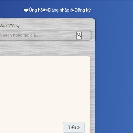
❤️
🔑
📝
Ủng hộ
Đăng nhập
Đăng ký
 Đàn VNTQ
🔍
Tiến »