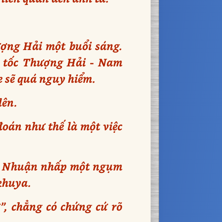
ợng Hải một buổi sáng.
o tốc Thượng Hải - Nam
e sẽ quá nguy hiểm.
lên.
đoán như thế là một việc
Lâm Nhuận nhấp một ngụm
khuya.
”, chẳng có chứng cứ rõ