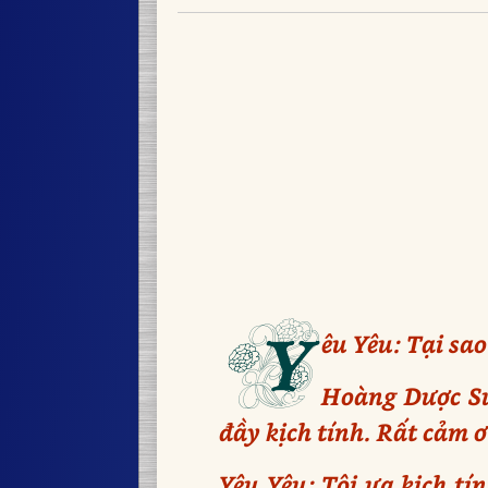
Y
êu Yêu: Tại sao
Hoàng Dược Sư
đầy kịch tính. Rất cảm ơn
Yêu Yêu: Tôi ưa kịch tí