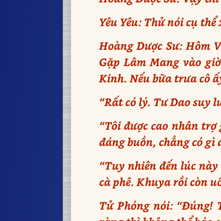
Yêu Yêu: Thử nói cụ thể
Hoàng Dược Sư: Hôm Vi
Gặp Lâm Mang vào giờ 
Kinh. Nếu bữa trưa cô ấy
“Rất có lý. Tư Dao suy 
“Tôi được cao nhân trợ 
đáng buồn, chẳng có gì 
“Tuy nhiên đến lúc này
cà phê. Khuya rồi còn u
Tử Phóng nói: “Đúng! T