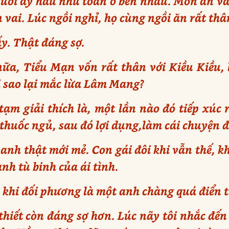
ười ấy hầu như toàn ở bên nhau. Món ăn và
vai. Lúc ngồi nghỉ, họ cùng ngồi ăn rất thâ
y. Thật đáng sợ.
nữa, Tiểu Mạn vốn rất thân với Kiều Kiều, 
i sao lại mắc lừa Lâm Mang?
ạm giải thích là, một lần nào đó tiếp xúc
thuốc ngủ, sau đó lợi dụng,làm cái chuyện đ
anh thật mới mẻ. Con gái đôi khi vẫn thế, k
ành tù binh của ái tình.
khi đối phương là một anh chàng quá điển t
 thiết còn đáng sợ hơn. Lúc nãy tôi nhắc đế