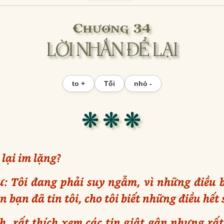
Chương 34
LỜI NHẮN ĐỂ LẠI
to +
Tối
nhỏ -
❊ ❊ ❊
 lại im lặng?
: Tôi đang phải suy ngẫm, vì những điều 
 bạn đã tin tôi, cho tôi biết những điều hết 
nh, rất thích xem các tin giật gân nhưng rất