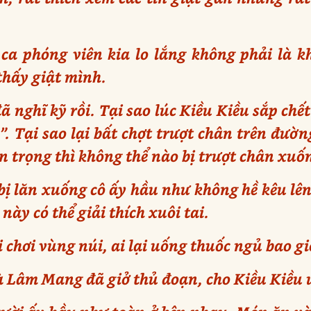
ca phóng viên kia lo lắng không phải là k
thấy giật mình.
ã nghĩ kỹ rồi. Tại sao lúc Kiều Kiều sắp chế
. Tại sao lại bất chợt trượt chân trên đườ
 trọng thì không thể nào bị trượt chân xuố
ị lăn xuống cô ấy hầu như không hề kêu lên.
này có thể giải thích xuôi tai.
 chơi vùng núi, ai lại uống thuốc ngủ bao gi
à Lâm Mang đã giở thủ đoạn, cho Kiều Kiều 