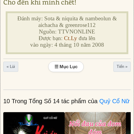
Cho đến khi mình chết!
Đánh máy: Sota & niquita & nambeolun &
aichacha & greenrose112
Nguồn: TTVNONLINE
Được bạn:
Ct.Ly
đưa lên
vào ngày: 4 tháng 10 năm 2008
☰ Mục Lục
« Lùi
Tiến »
10 Trong Tổng Số 14 tác phẩm của
Quỷ Cổ Nữ