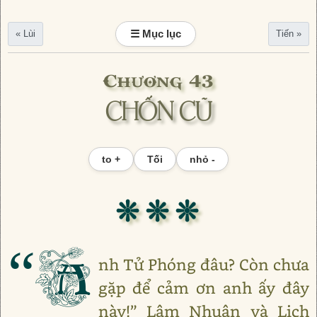
☰ Mục lục
« Lùi
Tiến »
Chương 43
CHỐN CŨ
to +
Tối
nhỏ -
❊ ❊ ❊
“A
nh Tử Phóng đâu? Còn chưa
gặp để cảm ơn anh ấy đây
này!” Lâm Nhuận và Lịch