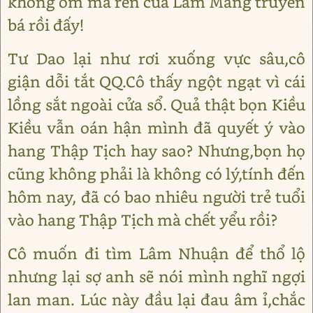
không ốm mà rên của Lâm Mang truyền
bá rồi đấy!
Tư Dao lại như rơi xuống vực sâu,cô
giận dỗi tắt QQ.Cô thấy ngột ngạt vì cái
lồng sắt ngoài cửa sổ. Quả thật bọn Kiều
Kiều vẫn oán hận mình đã quyết ý vào
hang Thập Tịch hay sao? Nhưng,bọn họ
cũng không phải là không có lý,tính đến
hôm nay, đã có bao nhiêu người trẻ tuổi
vào hang Thập Tịch mà chết yểu rồi?
Cô muốn đi tìm Lâm Nhuận để thổ lộ
nhưng lại sợ anh sẽ nói mình nghĩ ngợi
lan man. Lúc này đầu lại đau âm ỉ,chắc