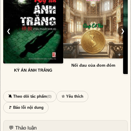
❮
❯
Nổi đau của đom đóm
KỲ ÁN ÁNH TRĂNG
🔕 Theo dõi tác phẩm
☆ Yêu thích
(0)
🚩 Báo lỗi nội dung
💬 Thảo luận