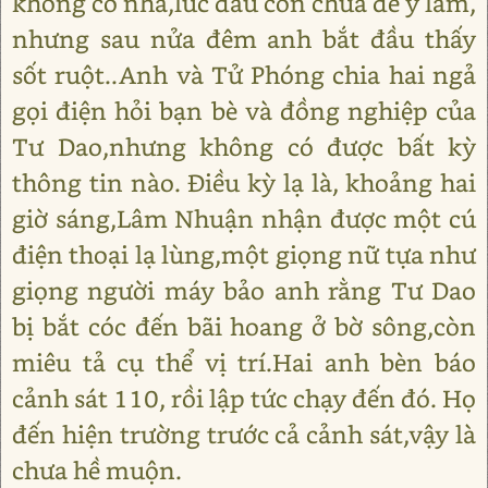
không có nhà,lúc đầu còn chưa để ý lắm,
nhưng sau nửa đêm anh bắt đầu thấy
sốt ruột..Anh và Tử Phóng chia hai ngả
gọi điện hỏi bạn bè và đồng nghiệp của
Tư Dao,nhưng không có được bất kỳ
thông tin nào. Điều kỳ lạ là, khoảng hai
giờ sáng,Lâm Nhuận nhận được một cú
điện thoại lạ lùng,một giọng nữ tựa như
giọng người máy bảo anh rằng Tư Dao
bị bắt cóc đến bãi hoang ở bờ sông,còn
miêu tả cụ thể vị trí.Hai anh bèn báo
cảnh sát 110, rồi lập tức chạy đến đó. Họ
đến hiện trường trước cả cảnh sát,vậy là
chưa hề muộn.