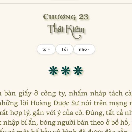
Chương 23
Thất Kiếm
to +
Tối
nhỏ -
❊ ❊ ❊
n bàn giấy ở công ty, nhấm nháp tách 
 những lời Hoàng Dược Sư nói trên mạng
 rất hợp lý, gần với ý của cô. Đúng, tất c
 nhập bí ẩn, bóng người bán theo ở bồ hồ,
hấy có một hố bẫy vô hình đã được đào sẵn.