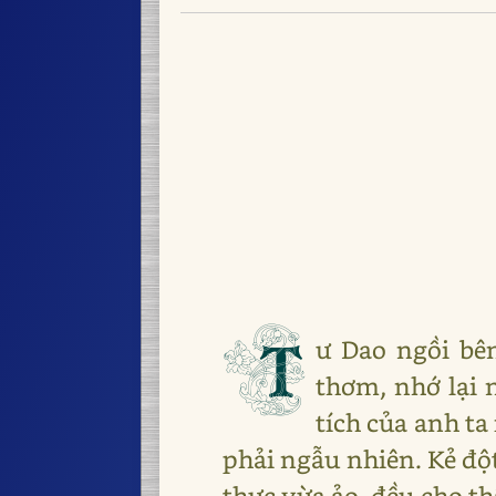
T
ư Dao ngồi bê
thơm, nhớ lại
tích của anh ta
phải ngẫu nhiên. Kẻ đột
thực vừa ảo, đều cho t