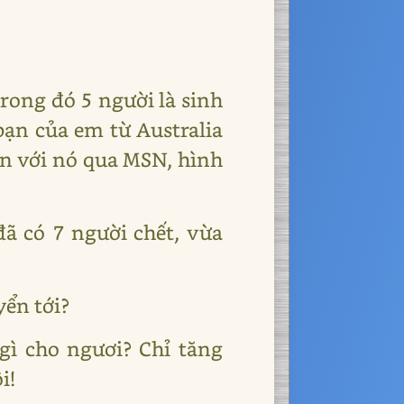
trong đó 5 người là sinh
bạn của em từ Australia
yện với nó qua MSN, hình
đã có 7 người chết, vừa
yển tới?
ì cho ngươi? Chỉ tăng
i!