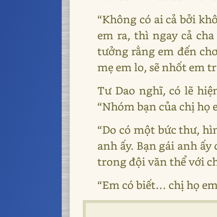
“Không có ai cả bởi kh
em ra, thì ngay cả c
tưởng rằng em đến chơi
mẹ em lo, sẽ nhốt em t
Tư Dao nghĩ, có lẽ hiệ
“Nhóm bạn của chị họ e
“Do có một bức thư, hì
anh ấy. Bạn gái anh ấy
trong đội văn thể với c
“Em có biết… chị họ em