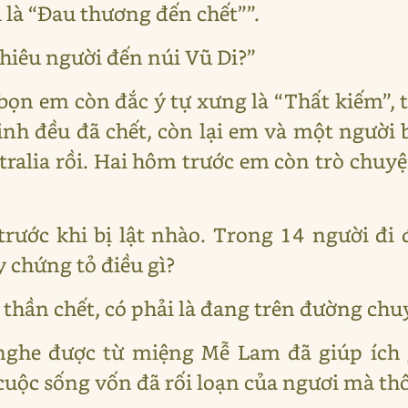
 là “Đau thương đến chết””.
nhiêu người đến núi Vũ Di?”
 bọn em còn đắc ý tự xưng là “Thất kiếm”, 
inh đều đã chết, còn lại em và một người 
stralia rồi. Hai hôm trước em còn trò chu
rước khi bị lật nhào. Trong 14 người đi 
 chứng tỏ điều gì?
 thần chết, có phải là đang trên đường chu
nghe được từ miệng Mễ Lam đã giúp ích g
cuộc sống vốn đã rối loạn của ngươi mà thô