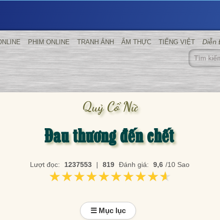
Diễn
ONLINE
PHIM ONLINE
TRANH ẢNH
ẨM THỰC
TIẾNG VIỆT
Quỷ Cổ Nữ
Đau thương đến chết
Lượt đọc:
1237553
|
819
Đánh giá:
9,6
/10 Sao
★★★★★★★★★★
★★★★★★★★★★
☰ Mục lục