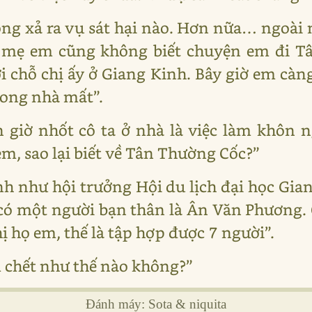
ông xả ra vụ sát hại nào. Hơn nữa… ngoà
ha mẹ em cũng không biết chuyện em đi T
 chỗ chị ấy ở Giang Kinh. Bây giờ em cà
rong nhà mất”.
n giờ nhốt cô ta ở nhà là việc làm khôn n
m, sao lại biết về Tân Thường Cốc?”
nh như hội trưởng Hội du lịch đại học Gia
 có một người bạn thân là Ân Văn Phương
hị họ em, thế là tập hợp được 7 người”.
 chết như thế nào không?”
Đánh máy: Sota & niquita