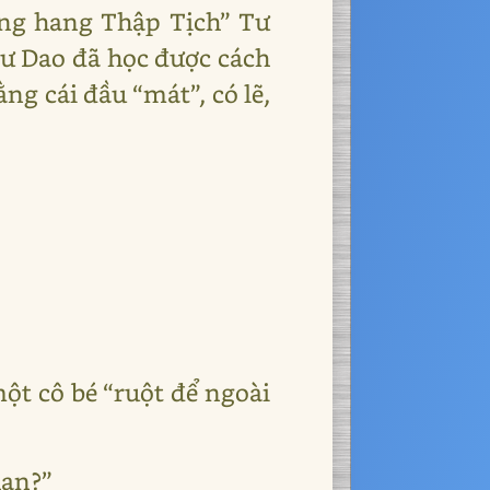
ong hang Thập Tịch” Tư
Tư Dao đã học được cách
ng cái đầu “mát”, có lẽ,
một cô bé “ruột để ngoài
hạn?”