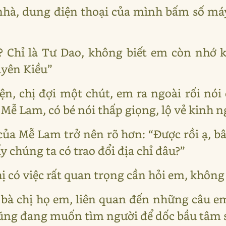
nhà, dung điện thoại của mình bấm số m
 Chỉ là Tư Dao, không biết em còn nhớ k
uyên Kiều”
n, chị đợi một chút, em ra ngoài rối nói
 Mễ Lam, có bé nói thấp giọng, lộ vẻ kinh n
của Mễ Lam trở nên rõ hơn: “Được rồi ạ, bây
 chúng ta có trao đổi địa chỉ đâu?”
chị có việc rất quan trọng cần hỏi em, khô
 bà chị họ em, liên quan đến những câu e
ng đang muốn tìm người để dốc bầu tâm 