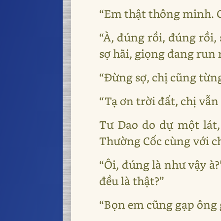
“Em thật thông minh. 
“À, đúng rồi, đúng rồi
sợ hãi, giọng đang run 
“Đừng sợ, chị cũng từn
“Tạ ơn trời đất, chị vẫ
Tư Dao do dự một lát,
Thường Cốc cùng với chị
“Ôi, đúng là như vậy à
đều là thật?”
“Bọn em cũng gạp ông g