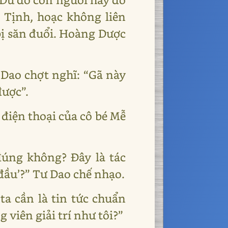
p Tịnh, hoạc không liên
bị săn đuổi. Hoàng Dược
 Dao chợt nghĩ: “Gã này
được”.
 điện thoại của cô bé Mễ
đúng không? Đây là tác
đầu’?” Tư Dao chế nhạo.
ta cần là tin tức chuẩn
 viên giải trí như tôi?”