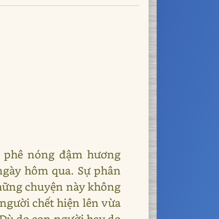
cà phê nóng đậm hương
 ngày hôm qua. Sự phân
ả những chuyện này không
 người chết hiện lên vừa
 Dù do con người hay do