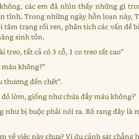
n không, các em đã nhìn thấy những gì tr
n tĩnh. Trong những ngày hỗn loạn này, 
tâm trạng rối ren, phân tích các vấn đề bằ
năng sinh tồn.
 treo, tất cả có 3 cỗ, 1 co treo rất cao”
g máu không?”
u thương đến chết”.
ỏ đỏ lòm, giống như chứa đầy máu không?’
 như bị buộc phải nói ra. Rõ rang đây là 
em về việc này chưa? Ví dụ cảnh sát chẳng 