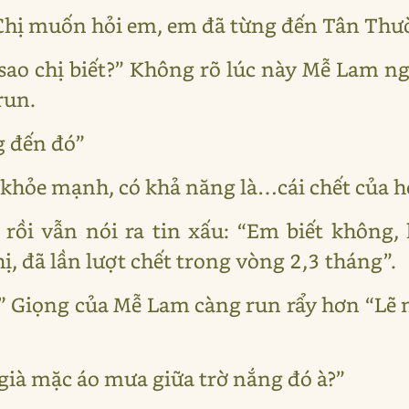
Chị muốn hỏi em, em đã từng đến Tân Thư
, sao chị biết?” Không rõ lúc này Mễ Lam 
run.
g đến đó”
n khỏe mạnh, có khả năng là…cái chết của họ
 rồi vẫn nói ra tin xấu: “Em biết không,
, đã lần lượt chết trong vòng 2,3 tháng”.
?” Giọng của Mễ Lam càng run rẩy hơn “Lẽ 
ià mặc áo mưa giữa trờ nắng đó à?”