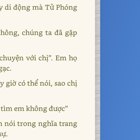
áy di động mà Tử Phóng
hông, chúng ta đã gặp
 chuyện với chị”. Em họ
gạc.
 giờ có thể nói, sao chị
ng tìm em không được”
m nói trong nghĩa trang
sự.