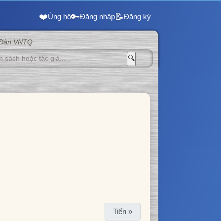
❤️
🔑
📝
Ủng hộ
Đăng nhập
Đăng ký
 Đàn VNTQ
🔍
Tiến »