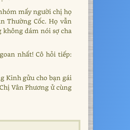
i nhóm mấy người chị họ
ân Thường Cốc. Họ vẫn
ng không dám nói sợ cha
goan nhất! Cô hỏi tiếp:
ng Kinh gửu cho bạn gái
. Chị Vân Phương ử cùng