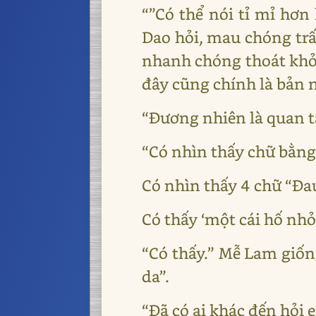
“”Có thể nói tỉ mỉ hơ
Dao hỏi, mau chóng trấ
nhanh chóng thoát khỏi 
đây cũng chính là bản 
“Đương nhiên là quan tài
“Có nhìn thấy chữ bằn
Có nhìn thấy 4 chữ “Đa
Có thấy ‘một cái hố nh
“Có thấy.” Mễ Lam giống
da”.
“Đã có ai khác đến hỏi 