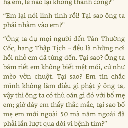
hạ em, lẽ nào lại không thành công?”
“Em lại nói linh tinh rồi! Tại sao ông ta
phải nhằm vào em?”
“Ông ta dụ mọi người đến Tân Thường
Cốc, hang Thập Tịch – đều là những nơi
hồi nhỏ em đã từng đến. Tại sao? Ông ta
bám riết em không biết mệt mỏi, cứ như
mèo vờn chuột. Tại sao? Em tin chắc
mình không làm điều gì phật ý ông ta,
vậy thì ông ta có thù oán gì đó với bố mẹ
em; giờ đây em thấy thắc mắc, tại sao bố
mẹ em mới ngoài 50 mà năm ngoái đã
phải lần lượt qua đời vì bệnh tim?”