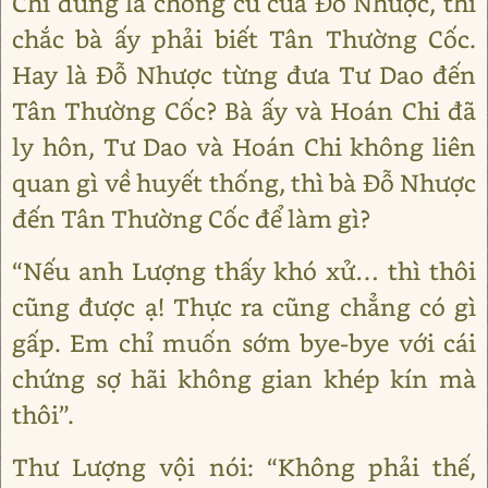
Chi đúng là chồng cũ của Đỗ Nhược, thì
chắc bà ấy phải biết Tân Thường Cốc.
Hay là Đỗ Nhược từng đưa Tư Dao đến
Tân Thường Cốc? Bà ấy và Hoán Chi đã
ly hôn, Tư Dao và Hoán Chi không liên
quan gì về huyết thống, thì bà Đỗ Nhược
đến Tân Thường Cốc để làm gì?
“Nếu anh Lượng thấy khó xử… thì thôi
cũng được ạ! Thực ra cũng chẳng có gì
gấp. Em chỉ muốn sớm bye-bye với cái
chứng sợ hãi không gian khép kín mà
thôi”.
Thư Lượng vội nói: “Không phải thế,