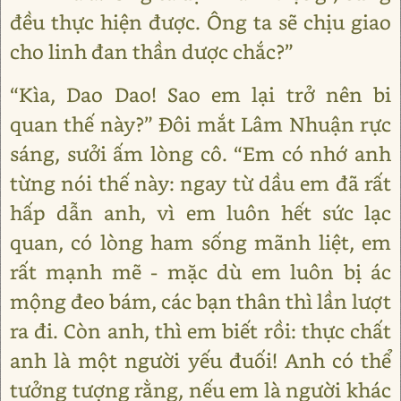
đều thực hiện được. Ông ta sẽ chịu giao
cho linh đan thần dược chắc?”
“Kìa, Dao Dao! Sao em lại trở nên bi
quan thế này?” Đôi mắt Lâm Nhuận rực
sáng, sưởi ấm lòng cô. “Em có nhớ anh
từng nói thế này: ngay từ dầu em đã rất
hấp dẫn anh, vì em luôn hết sức lạc
quan, có lòng ham sống mãnh liệt, em
rất mạnh mẽ - mặc dù em luôn bị ác
mộng đeo bám, các bạn thân thì lần lượt
ra đi. Còn anh, thì em biết rồi: thực chất
anh là một người yếu đuối! Anh có thể
tưởng tượng rằng, nếu em là người khác