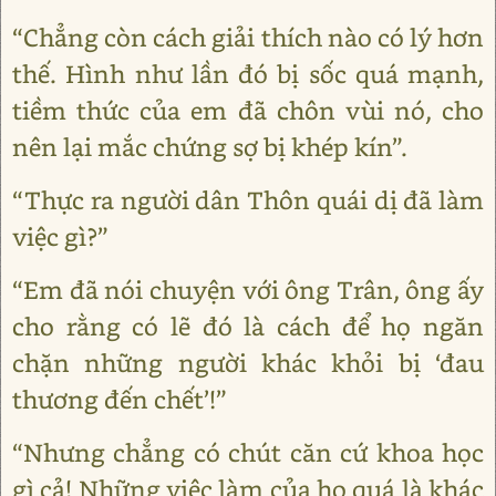
“Chẳng còn cách giải thích nào có lý hơn
thế. Hình như lần đó bị sốc quá mạnh,
tiềm thức của em đã chôn vùi nó, cho
nên lại mắc chứng sợ bị khép kín”.
“Thực ra người dân Thôn quái dị đã làm
việc gì?”
“Em đã nói chuyện với ông Trân, ông ấy
cho rằng có lẽ đó là cách để họ ngăn
chặn những người khác khỏi bị ‘đau
thương đến chết’!”
“Nhưng chẳng có chút căn cứ khoa học
gì cả! Những việc làm của họ quá là khác