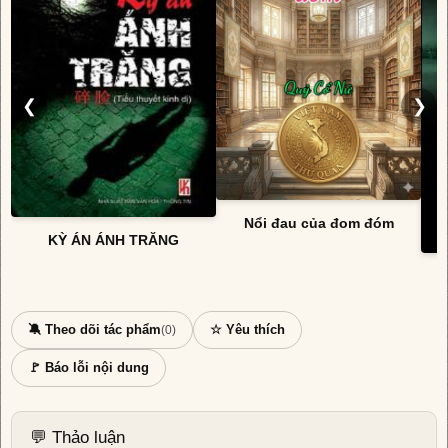
❮
❯
Nổi đau của đom đóm
KỲ ÁN ÁNH TRĂNG
🔕 Theo dõi tác phẩm
☆ Yêu thích
(0)
🚩 Báo lỗi nội dung
💬 Thảo luận