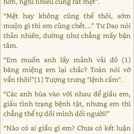
hơn, nghĩ nhiều cũng rất mệt”.
“Mệt hay không cũng thế thôi, sớm
muộn gì thì em cũng chết…” Tư Dao nói
thản nhiên, dường như chẳng mấy bận
tâm.
“Em muốn anh lấy mảnh vải đỏ (1)
băng miệng em lại chắc? Toàn nói vớ
vẩn thôi!”(1) Tượng trưng "lệnh cấm".
“Các anh hùa vào với nhau để giấu em,
giấu tình trạng bệnh tật, nhưng em thì
chẳng thể tự dối mình dối người!”
“Nào có ai giấu gì em? Chưa có kết luận