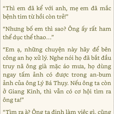
“Thì em đã kể với anh, mẹ em đã mắc
bệnh tim từ hồi còn trẻ!”
“Nhưng bố em thì sao? Ông ấy rất ham
thể dục thể thao…”
“Em ạ, những chuyện này hãy để bên
công an họ xử lý. Nghe nói họ đã bắt đầu
truy nã ông già mặc áo mưa, họ dùng
ngay tấm ảnh có được trong an-bum
ảnh của ông Lý Bá Thụy. Nếu ông ta còn
ở Giang Kinh, thì vẫn có cơ hội tìm ra
ông ta!”
“Tìm ra à? Ông ta định làm việc gì, cũng