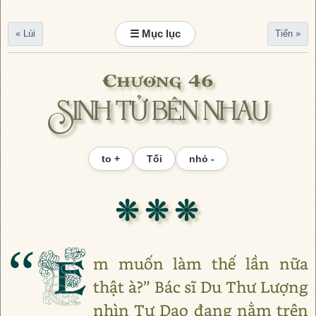
☰ Mục lục
« Lùi
Tiến »
Chương 46
SINH TỬ BÊN NHAU
to +
Tối
nhỏ -
❊ ❊ ❊
“E
m muốn làm thế lần nữa
thật à?” Bác sĩ Du Thư Lượng
nhìn Tư Dao đang nằm trên