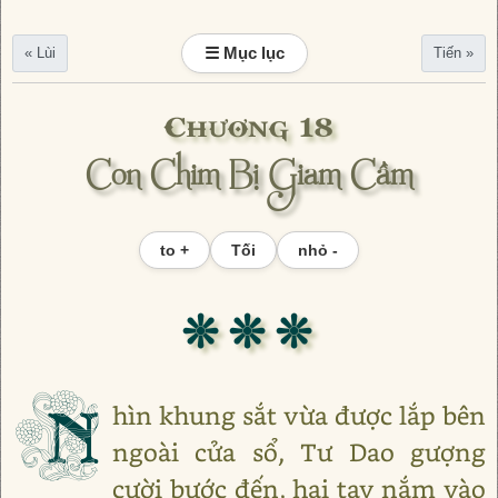
☰ Mục lục
« Lùi
Tiến »
Chương 18
Con Chim Bị Giam Cầm
to +
Tối
nhỏ -
❊ ❊ ❊
N
hìn khung sắt vừa được lắp bên
ngoài cửa sổ, Tư Dao gượng
cười bước đến, hai tay nắm vào