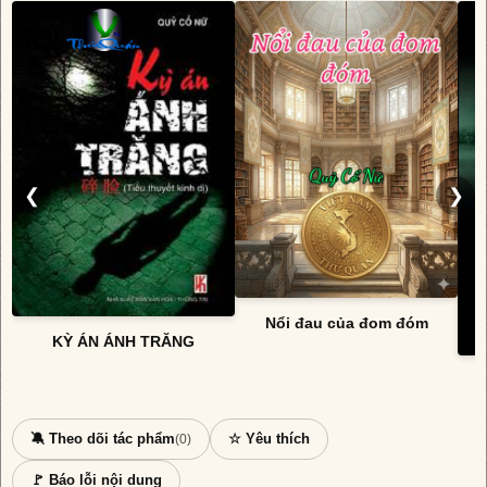
❮
❯
Nổi đau của đom đóm
KỲ ÁN ÁNH TRĂNG
🔕 Theo dõi tác phẩm
☆ Yêu thích
(0)
🚩 Báo lỗi nội dung