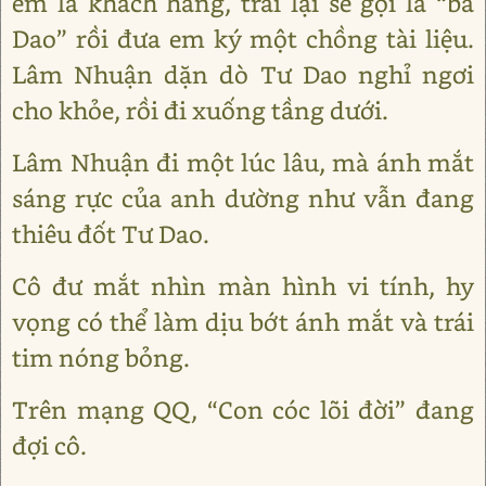
em là khách hàng, trái lại sẽ gọi là “bà
Dao” rồi đưa em ký một chồng tài liệu.
Lâm Nhuận dặn dò Tư Dao nghỉ ngơi
cho khỏe, rồi đi xuống tầng dưới.
Lâm Nhuận đi một lúc lâu, mà ánh mắt
sáng rực của anh dường như vẫn đang
thiêu đốt Tư Dao.
Cô đư mắt nhìn màn hình vi tính, hy
vọng có thể làm dịu bớt ánh mắt và trái
tim nóng bỏng.
Trên mạng QQ, “Con cóc lõi đời” đang
đợi cô.