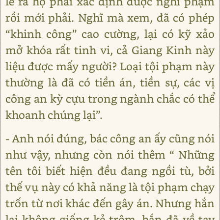
lẽ ra họ phải xác định được nghi phạm
rồi mới phải. Nghĩ mà xem, đã có phép
“khinh công” cao cường, lại có kỹ xảo
mở khóa rất tinh vi, cả Giang Kinh này
liệu được mấy người? Loại tội phạm này
thường là đã có tiền án, tiền sự, các vị
công an kỳ cựu trong ngành chắc có thể
khoanh chúng lại”.
- Anh nói đúng, bác công an ấy cũng nói
như vậy, nhưng còn nói thêm “ Những
tên tôi biết hiện đều đang ngồi tù, bởi
thế vụ này có khả năng là tội phạm chạy
trốn từ nơi khác đến gây án. Nhưng hắn
lại không giống kẻ trộm, hắn đã về tay