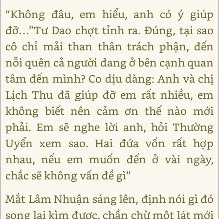
“Không đâu, em hiểu, anh có ý giúp
đỡ…”Tư Dao chợt tỉnh ra. Đúng, tại sao
cô chỉ mải than thân trách phận, đến
nỗi quên cả người đang ở bên cạnh quan
tâm đến mình? Co dịu dàng: Anh và chị
Lịch Thu đã giúp đỡ em rất nhiều, em
không biết nên cảm ơn thế nào mới
phải. Em sẽ nghe lời anh, hỏi Thường
Uyển xem sao. Hai đứa vốn rất hợp
nhau, nếu em muốn đến ở vài ngày,
chắc sẽ không vấn đề gì”
Mắt Lâm Nhuận sáng lên, định nói gì đó
song lại kìm được, chần chừ một lát mới