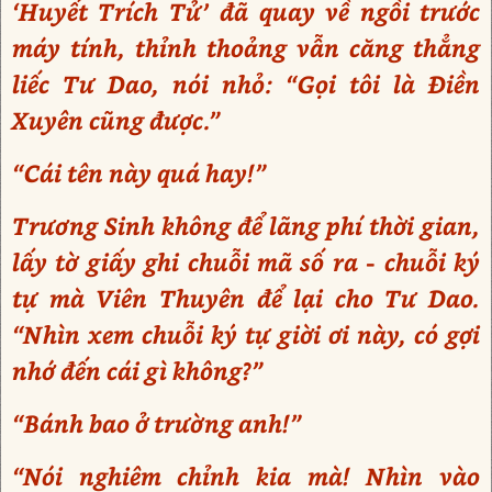
‘Huyết Trích Tử’ đã quay về ngồi trước
máy tính, thỉnh thoảng vẫn căng thẳng
liếc Tư Dao, nói nhỏ: “Gọi tôi là Điền
Xuyên cũng được.”
“Cái tên này quá hay!”
Trương Sinh không để lãng phí thời gian,
lấy tờ giấy ghi chuỗi mã số ra - chuỗi ký
tự mà Viên Thuyên để lại cho Tư Dao.
“Nhìn xem chuỗi ký tự giời ơi này, có gợi
nhớ đến cái gì không?”
“Bánh bao ở trường anh!”
“Nói nghiêm chỉnh kia mà! Nhìn vào