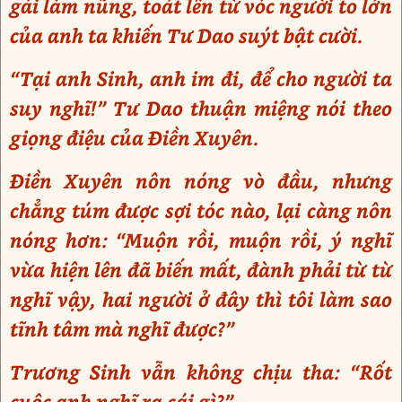
gái làm nũng, toát lên từ vóc người to lớn
của anh ta khiến Tư Dao suýt bật cười.
“Tại anh Sinh, anh im đi, để cho người ta
suy nghĩ!” Tư Dao thuận miệng nói theo
giọng điệu của Điền Xuyên.
Điền Xuyên nôn nóng vò đầu, nhưng
chẳng túm được sợi tóc nào, lại càng nôn
nóng hơn: “Muộn rồi, muộn rồi, ý nghĩ
vừa hiện lên đã biến mất, đành phải từ từ
nghĩ vậy, hai người ở đây thì tôi làm sao
tĩnh tâm mà nghĩ được?”
Trương Sinh vẫn không chịu tha: “Rốt
cuộc anh nghĩ ra cái gì?”