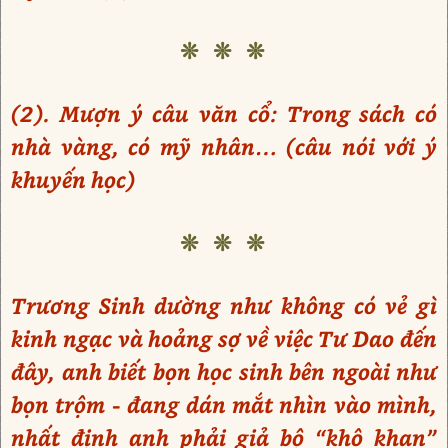
❊ ❊ ❊
(2). Mượn ý câu văn cổ: Trong sách có
nhà vàng, có mỹ nhân… (câu nói với ý
khuyến học)
❊ ❊ ❊
Trương Sinh dường như không có vẻ gì
kinh ngạc và hoảng sợ về việc Tư Dao đến
đây, anh biết bọn học sinh bên ngoài như
bọn trộm - đang dán mắt nhìn vào mình,
nhất định anh phải giả bộ “khô khan”