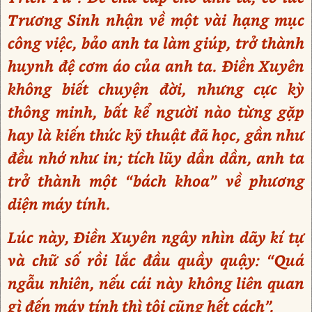
Trương Sinh nhận về một vài hạng mục
công việc, bảo anh ta làm giúp, trở thành
huynh đệ cơm áo của anh ta. Điền Xuyên
không biết chuyện đời, nhưng cực kỳ
thông minh, bất kể người nào từng gặp
hay là kiến thức kỹ thuật đã học, gần như
đều nhớ như in; tích lũy dần dần, anh ta
trở thành một “bách khoa” về phương
diện máy tính.
Lúc này, Điền Xuyên ngây nhìn dãy kí tự
và chữ số rồi lắc đầu quầy quậy: “Quá
ngẫu nhiên, nếu cái này không liên quan
gì đến máy tính thì tôi cũng hết cách”.