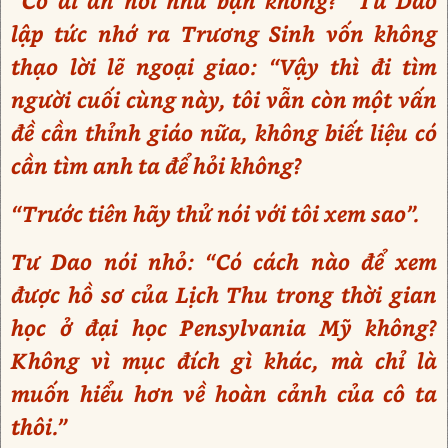
“Có ai ăn nói như bạn không?” Tư Dao
lập tức nhớ ra Trương Sinh vốn không
thạo lời lẽ ngoại giao: “Vậy thì đi tìm
người cuối cùng này, tôi vẫn còn một vấn
đề cần thỉnh giáo nữa, không biết liệu có
cần tìm anh ta để hỏi không?
“Trước tiên hãy thử nói với tôi xem sao”.
Tư Dao nói nhỏ: “Có cách nào để xem
được hồ sơ của Lịch Thu trong thời gian
học ở đại học Pensylvania Mỹ không?
Không vì mục đích gì khác, mà chỉ là
muốn hiểu hơn về hoàn cảnh của cô ta
thôi.”