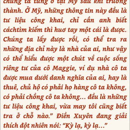
chúng ta từng ở tại Mỹ sau khi trưởng
thành. Ở Mỹ, những thông tin này đều là
tư liệu công khai, chỉ cần anh biết
cáchtìm kiếm thì huơ tay một cái là được.
Chúng ta lấy được rồi, có thể tra ra
những địa chỉ này là nhà của ai, như vậy
có thể hiểu được một chút về cuộc sống
riêng tư của cô Maggie, ví dụ nhà cô ta
được mua dưới danh nghĩa của ai, hay là
thuê, chủ hộ có phải họ hàng cô ta không,
có phải chồng cô ta không… đều là những
tư liệu công khai, vừa may tôi cũng biết
tra ở chỗ nào.” Điền Xuyên đang giải
thích đột nhiên nói: “Kỳ lạ, kỳ lạ…”