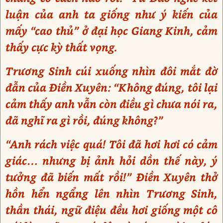
luận của anh ta giống như ý kiến của
mấy “cao thủ” ở đại học Giang Kinh, cảm
thấy cực kỳ thất vọng.
Trương Sinh cúi xuống nhìn đôi mắt đờ
đẫn của Điền Xuyên: “Không đúng, tôi lại
cảm thấy anh vẫn còn điều gì chưa nói ra,
đã nghĩ ra gì rồi, đúng không?”
“Anh rách việc quá! Tôi đã hơi hơi có cảm
giác… nhưng bị ảnh hỏi dồn thế này, ý
tưởng đã biến mất rồi!” Điền Xuyên thở
hồn hển ngẩng lên nhìn Trương Sinh,
thần thái, ngữ điệu đều hơi giống một cô