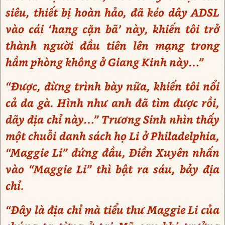
siêu, thiết bị hoàn hảo, đã kéo dây ADSL
vào cái ‘hang cặn bã’ này, khiến tôi trở
thành người đầu tiên lên mạng trong
hầm phòng không ở Giang Kinh này…”
“Được, đừng trình bày nữa, khiến tôi nổi
cả da gà. Hình như anh đã tìm được rồi,
dãy địa chỉ này…” Trương Sinh nhìn thấy
một chuỗi danh sách họ Li ở Philadelphia,
“Maggie Li” đứng đầu, Điền Xuyên nhấn
vào “Maggie Li” thì bật ra sáu, bảy địa
chỉ.
“Đây là địa chỉ mà tiểu thư Maggie Li của