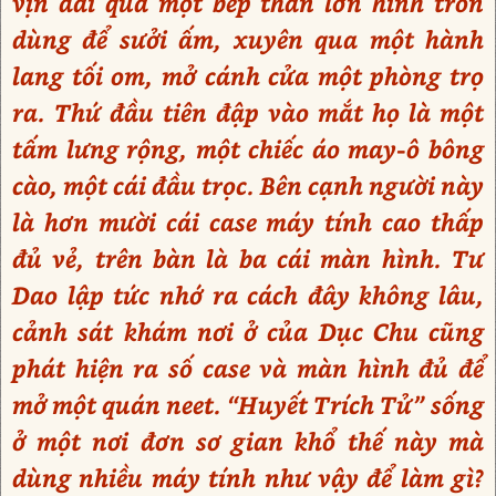
vịn dài qua một bếp than lớn hình tròn
dùng để sưởi ấm, xuyên qua một hành
lang tối om, mở cánh cửa một phòng trọ
ra. Thứ đầu tiên đập vào mắt họ là một
tấm lưng rộng, một chiếc áo may-ô bông
cào, một cái đầu trọc. Bên cạnh người này
là hơn mười cái case máy tính cao thấp
đủ vẻ, trên bàn là ba cái màn hình. Tư
Dao lập tức nhớ ra cách đây không lâu,
cảnh sát khám nơi ở của Dục Chu cũng
phát hiện ra số case và màn hình đủ để
mở một quán neet. “Huyết Trích Tử” sống
ở một nơi đơn sơ gian khổ thế này mà
dùng nhiều máy tính như vậy để làm gì?