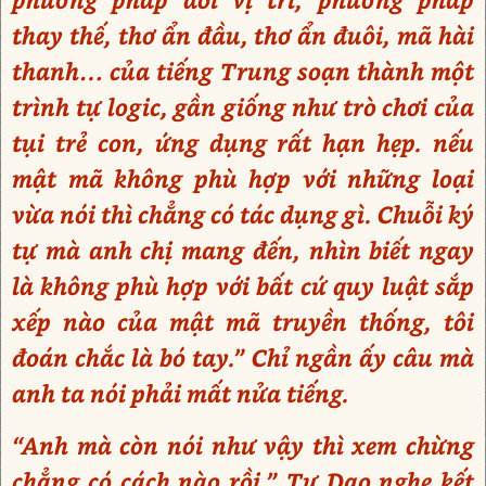
thay thế, thơ ẩn đầu, thơ ẩn đuôi, mã hài
thanh… của tiếng Trung soạn thành một
trình tự logic, gần giống như trò chơi của
tụi trẻ con, ứng dụng rất hạn hẹp. nếu
mật mã không phù hợp với những loại
vừa nói thì chẳng có tác dụng gì. Chuỗi ký
tự mà anh chị mang đến, nhìn biết ngay
là không phù hợp với bất cứ quy luật sắp
xếp nào của mật mã truyền thống, tôi
đoán chắc là bó tay.” Chỉ ngần ấy câu mà
anh ta nói phải mất nửa tiếng.
“Anh mà còn nói như vậy thì xem chừng
chẳng có cách nào rồi.” Tư Dao nghe kết