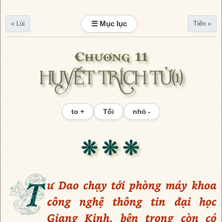
☰ Mục lục
« Lùi
Tiến »
Chương 11
HUYẾT TRÍCH TỬ(1)
to +
Tối
nhỏ -
❊ ❊ ❊
T
ư Dao chạy tới phòng máy khoa
công nghệ thông tin đại học
Giang Kinh, bên trong còn có