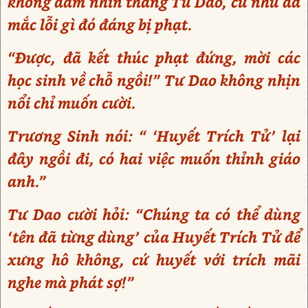
không dám nhìn thẳng Tư Dao, cứ như dã
mắc lỗi gì đó đáng bị phạt.
“Được, đã kết thúc phạt đứng, mời các
học sinh về chỗ ngồi!” Tư Dao không nhịn
nổi chỉ muốn cười.
Trương Sinh nói: “ ‘Huyết Trích Tử’ lại
đây ngồi đi, có hai việc muốn thỉnh giáo
anh.”
Tư Dao cười hỏi: “Chúng ta có thể dùng
‘tên đã từng dùng’ của Huyết Trích Tử để
xưng hô không, cứ huyết với trích mãi
nghe mà phát sợ!”