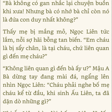
“Bà không có gan nhắc lại chuyện buồn
khi xưa! Nhưng bà có nhớ bà chỉ còn nó
là đứa con duy nhất không?”
Thấy mẹ bị mắng mỏ, Ngọc Liên tức
lắm, nỗi sợ hãi bỗng tan biến. “Em cháu
là bị sẩy chân, là tại cháu, chứ liên quan
gì đến mẹ cháu?”
“Không liên quan gì đến bà ấy ư?” Mậu A
Bà dừng tay đang mài đá, ngẩng lên
nhìn Ngọc Liên: “Cháu phải nghe bố mẹ
cháu kể từ đầu, khi sinh Ấu Liên, ta đã
dặn dò những gì?”