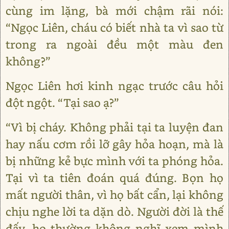
cùng im lặng, bà mới chậm rãi nói:
“Ngọc Liên, cháu có biết nhà ta vì sao từ
trong ra ngoài đều một màu đen
không?”
Ngọc Liên hơi kinh ngạc trước câu hỏi
đột ngột. “Tại sao ạ?”
“Vì bị cháy. Không phải tại ta luyện đan
hay nấu cơm rồi lỡ gây hỏa hoạn, mà là
bị những kẻ bực mình với ta phóng hỏa.
Tại vì ta tiên đoán quá đúng. Bọn họ
mất người thân, vì họ bất cẩn, lại không
chịu nghe lời ta dặn dò. Người đời là thế
đấy, họ thường không nghĩ xem mình