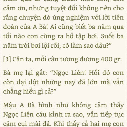
cảm ơn, nhưng tuyệt đối không nên cho
rằng chuyện đó ứng nghiệm với lời tiên
đoán của A Bà! Ai cũng biết ba năm qua
tối nào con cũng ra hồ tập bơi. Suốt ba
năm trời bơi lội rồi, có làm sao đâu?”
[3] Cân ta, mỗi cân tương đương 400 gr.
Bà mẹ lại gắt: “Ngọc Liên! Hồi đó con
còn dại dột nhưng nay đã lớn mà vẫn
chẳng hiểu gì cả?”
Mậu A Bà hình như không cảm thấy
Ngọc Liên cáu kỉnh ra sao, vẫn tiếp tục
cặm cụi mài đá. Khi thấy cả hai mẹ con