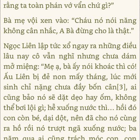
rằng ta toàn phán vớ vẩn chứ gì?”
Bà mẹ vội xen vào: “Cháu nó nói năng
không cân nhắc, A Bà đừng cho là thật.”
Ngọc Liên lập tức xổ ngay ra những điều
lâu nay cô vẫn nghĩ nhưng chưa dám
mở miệng: “Mẹ ạ, bà ấy nói khoác thì có!
Ấu Liên bị đẻ non mấy tháng, lúc mới
sinh chỉ nặng chưa đầy bốn cân[3], ai
cũng bảo nó sẽ dặt dẹo hay ốm, không
thể bơi lội gì; hễ xuống nước thì… hồi đó
con còn bé, dại dột, nên đã cho nó cùng
ra hồ rồi nó trượt ngã xuống nước; ba
năm qua ai cũng trách móc con, con