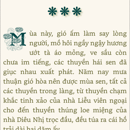
❊ ❊ ❊
M
ùa này, gió ấm làm say lòng
người, mồ hôi ngầy ngậy hương
ướt tà áo mỏng, ve sầu còn
chưa im tiếng, các thuyền hái sen đã
giục nhau xuất phát. Năm nay mưa
thuận gió hòa nên được mùa sen, tất cả
các thuyền trong làng, từ thuyền chạm
khắc tinh xảo của nhà Liễu viên ngoại
cho đến thuyền thúng loe miệng của
nhà Diêu Nhị trọc đầu, đều túa ra cái hồ
trải dài hai dặm ấy.