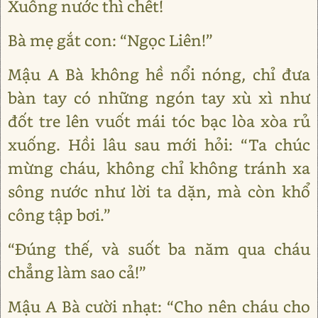
Xuống nước thì chết!
Bà mẹ gắt con: “Ngọc Liên!”
Mậu A Bà không hề nổi nóng, chỉ đưa
bàn tay có những ngón tay xù xì như
đốt tre lên vuốt mái tóc bạc lòa xòa rủ
xuống. Hồi lâu sau mới hỏi: “Ta chúc
mừng cháu, không chỉ không tránh xa
sông nước như lời ta dặn, mà còn khổ
công tập bơi.”
“Đúng thế, và suốt ba năm qua cháu
chẳng làm sao cả!”
Mậu A Bà cười nhạt: “Cho nên cháu cho