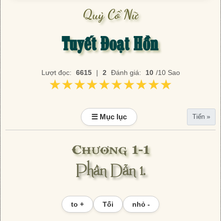
Quỷ Cổ Nữ
Tuyết Đoạt Hồn
Lượt đọc:
6615
|
2
Đánh giá:
10
/10 Sao
★★★★★★★★★★
★★★★★★★★★★
☰ Mục lục
Tiến »
Chương 1-1
Phần Dẫn 1.
to +
Tối
nhỏ -