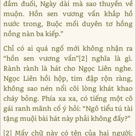
đắm đuối, Ngày dài mà sao thuyền về
muộn. Hồn sen vương vấn khắp hồ
nước trong, Buộc mối duyên tơ hồng
nồng nàn ba kiếp.”
Chỉ có ai quá ngố mới không nhận ra
“hồn sen vương vấn”[2] nghĩa là gì.
Rành rành là hát cho Ngọc Liên nghe.
Ngọc Liên hồi hộp, tim đập rộn ràng,
không sao nén nổi cõi lòng khát khao
cháy bỏng. Phía xa xa, có tiếng một cô
gái ranh mãnh cố ý hỏi: “Ngô tiểu tú tài
tặng muội bài hát này phải không đấy?”
[2] Mấy chữ này có tên của hai người: