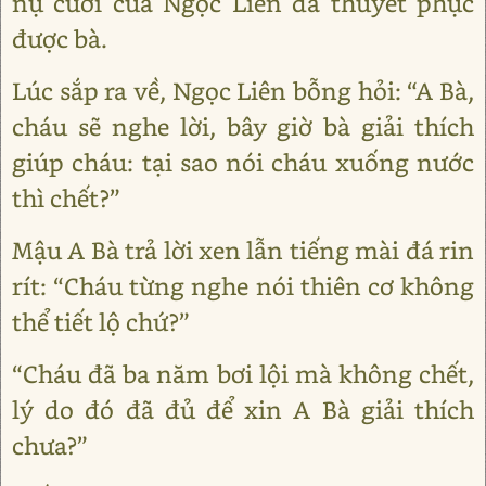
nụ cười của Ngọc Liên đã thuyết phục
được bà.
Lúc sắp ra về, Ngọc Liên bỗng hỏi: “A Bà,
cháu sẽ nghe lời, bây giờ bà giải thích
giúp cháu: tại sao nói cháu xuống nước
thì chết?”
Mậu A Bà trả lời xen lẫn tiếng mài đá rin
rít: “Cháu từng nghe nói thiên cơ không
thể tiết lộ chứ?”
“Cháu đã ba năm bơi lội mà không chết,
lý do đó đã đủ để xin A Bà giải thích
chưa?”