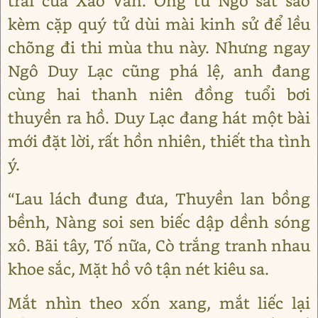
trai của Xảo Vân. Ông tú Ngô sát sao
kèm cặp quý tử dùi mài kinh sử để lều
chõng đi thi mùa thu này. Nhưng ngay
Ngô Duy Lạc cũng phá lệ, anh đang
cùng hai thanh niên đồng tuổi bơi
thuyền ra hồ. Duy Lạc đang hát một bài
mới đặt lời, rất hồn nhiên, thiết tha tình
ý.
“Lau lách đung đưa, Thuyền lan bồng
bềnh, Nàng soi sen biếc dập dềnh sóng
xô. Bãi tây, Tố nữa, Cò trắng tranh nhau
khoe sắc, Mặt hồ vô tận nét kiêu sa.
Mắt nhìn theo xốn xang, mắt liếc lại