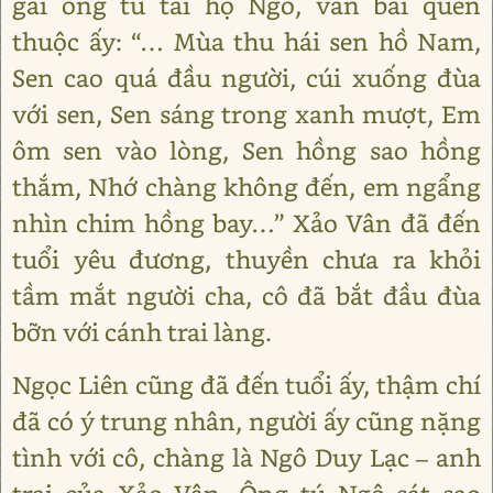
gái ông tú tài họ Ngô, vẫn bài quen
thuộc ấy: “… Mùa thu hái sen hồ Nam,
Sen cao quá đầu người, cúi xuống đùa
với sen, Sen sáng trong xanh mượt, Em
ôm sen vào lòng, Sen hồng sao hồng
thắm, Nhớ chàng không đến, em ngẩng
nhìn chim hồng bay…” Xảo Vân đã đến
tuổi yêu đương, thuyền chưa ra khỏi
tầm mắt người cha, cô đã bắt đầu đùa
bỡn với cánh trai làng.
Ngọc Liên cũng đã đến tuổi ấy, thậm chí
đã có ý trung nhân, người ấy cũng nặng
tình với cô, chàng là Ngô Duy Lạc – anh