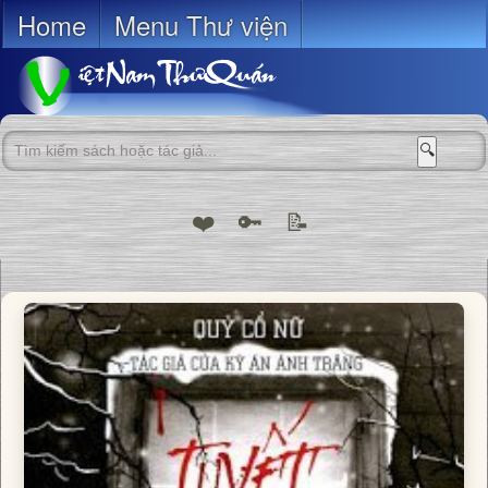
Home
Menu Thư viện
🔍
❤️
🔑
📝