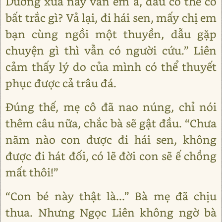
Dương xưa nay vẫn êm ả, đâu có thể có
bất trắc gì? Vả lại, đi hái sen, mấy chị em
bạn cùng ngồi một thuyền, dẫu gặp
chuyện gì thì vẫn có người cứu.” Liên
cảm thấy lý do của mình có thể thuyết
phục được cả trâu đá.
Đúng thế, mẹ cô đã nao núng, chỉ nói
thêm câu nữa, chắc bà sẽ gật đầu. “Chưa
năm nào con được đi hái sen, không
được đi hát đối, có lẽ đời con sẽ ế chồng
mất thôi!”
“Con bé này thật là...” Bà mẹ đã chịu
thua. Nhưng Ngọc Liên không ngờ bà