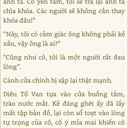
anh ta. Cô yên tâm, tôi sẽ trả lại anh ta
chìa khóa. Các người sẽ không cần thay
khóa đâu!”
”Này, tôi có cảm giác ông không phải kẻ
xấu, vậy ông là ai?”
”Cũng như cô, tôi là một người rất đau
lòng”.
Cánh cửa chính bị sập lại thật mạnh.
Diêu Tố Van tựa vào cửa buồng tắm,
trào nước mắt. Kẻ đáng ghét ấy đã lấy
mất tập bản đồ, lại còn sổ toẹt vào lòng
tự trọng của cô, cố ý mỉa mai khiến cô