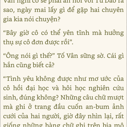
Vân nghĩ cô sẽ phải ăn nói với Tư Dao ra
sao, ngày mai lấy gì để gặp hai chuyên
gia kia nói chuyện?
“Bây giờ cô có thể yên tĩnh mà hưởng
thụ sự cô đơn được rồi”.
“Ông nói gì thế?” Tố Vân sững sờ. Cái gì
hắn cũng biết cả?
“Tình yêu không được như mơ ước của
cô hồi đại học và hôi học nghiên cứu
sinh, đúng không? Những câu chữ mượt
mà ghi ở trang đầu cuốn an-bum ảnh
cưới của hai người, giờ đây nhìn lại, rất
giống những hàng chữ ghi trên bia mộ