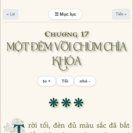
☰ Mục lục
« Lùi
Tiến »
Chương 17
MỘT ĐÊM VỚI CHÙM CHÌA
KHÓA
to +
Tối
nhỏ -
❊ ❊ ❊
T
rời tối, đèn đủ màu sắc đã bắt