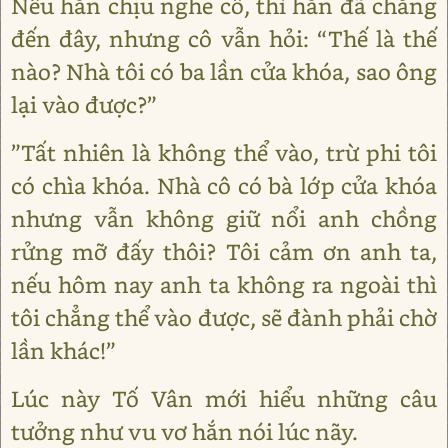
Nếu hắn chịu nghe cô, thì hắn đã chẳng
đến đây, nhưng cô vẫn hỏi: “Thế là thế
nào? Nhà tôi có ba lần cửa khóa, sao ông
lại vào được?”
”Tất nhiên là không thể vào, trừ phi tôi
có chìa khóa. Nhà cô có bà lớp cửa khóa
nhưng vẫn không giữ nổi anh chồng
rửng mỡ đấy thôi? Tôi cảm ơn anh ta,
nếu hôm nay anh ta không ra ngoài thì
tôi chẳng thể vào được, sẽ đành phải chờ
lần khác!”
Lúc này Tố Vân mới hiểu những câu
tưởng như vu vơ hắn nói lúc nãy.