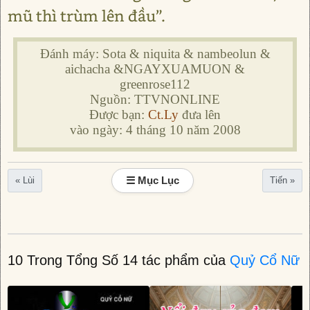
mũ thì trùm lên đầu”.
Đánh máy: Sota & niquita & nambeolun &
aichacha &NGAYXUAMUON &
greenrose112
Nguồn: TTVNONLINE
Được bạn:
Ct.Ly
đưa lên
vào ngày: 4 tháng 10 năm 2008
☰ Mục Lục
« Lùi
Tiến »
10 Trong Tổng Số 14 tác phẩm của
Quỷ Cổ Nữ