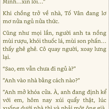
Mình…xin lỗi…”
Khi chồng trở về nhà, Tố Vân đang lơ
mơ nửa ngủ nửa thức.
Cũng như mọi lần, người anh ta nồng
mùi rượu, khói thuốc lá, mùi son phấn…
thấy ghê ghê. Cô quay người, xoay lưng
lại.
“Sao, em vẫn chưa đi ngủ à?”
”Anh vào nhà bằng cách nào?”
”Anh mở khóa cửa. À, anh đang định kể
với em, hôm nay xúi quẩy thật, lúc
xuống dưới nhà thì và phải một ông già,