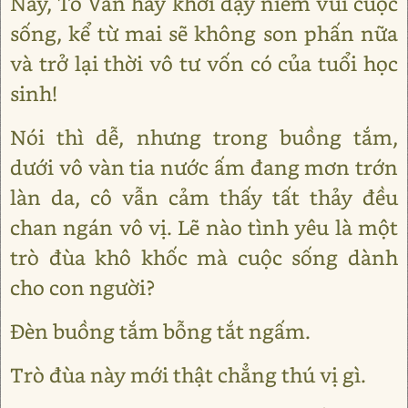
Này, Tố Vân hãy khơi dậy niềm vui cuộc
sống, kể từ mai sẽ không son phấn nữa
và trở lại thời vô tư vốn có của tuổi học
sinh!
Nói thì dễ, nhưng trong buồng tắm,
dưới vô vàn tia nước ấm đang mơn trớn
làn da, cô vẫn cảm thấy tất thảy đều
chan ngán vô vị. Lẽ nào tình yêu là một
trò đùa khô khốc mà cuộc sống dành
cho con người?
Đèn buồng tắm bỗng tắt ngấm.
Trò đùa này mới thật chẳng thú vị gì.