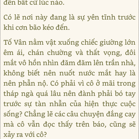
đến bất cứ lúc nào.
Có lẽ nơi này đang là sự yên tĩnh trước
khi cơn bão kéo đến.
Tố Vân nằm vật xuống chiếc giường lớn
êm ái, chán chường và thất vọng, đôi
mắt vô hồn nhìn đăm đăm lên trần nhà,
không biết nên nuốt nước mắt hay là
nên phẫn nộ. Có phải vì cô ở mãi trong
tháp ngà quá lâu nên đành phải bó tay
trước sự tàn nhẫn của hiện thực cuộc
sống? Chẳng lẽ các câu chuyện đắng cay
mà cô vẫn đọc thấy trên báo, cũng sẽ
xảy ra với cô?