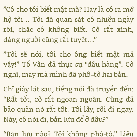
”Cô cho tôi biết mật mã? Hay là cô ra mở
hộ tôi… Tôi đã quan sát cô nhiều ngày
rồi, chắc cô không biết. Cô rất xinh,
dáng người cũng rất tuyệt…”
”Tôi sẽ nói, tôi cho ông biết mật mã
vậy!” Tố Vân đã thực sự “đầu hàng”. Cô
nghĩ, may mà mình đã phô–tô hai bản.
Chỉ giây lát sau, tiếng nói đã truyền đến:
“Rất tốt, cô rất ngoan ngoãn. Cũng đã
bảo quản nó rất tốt. Tôi lấy, rồi đi ngay.
Này, cô nói đi, bản lưu để ở đâu?”
“Bản lưu nào? Tôi không phô-tô.” Liệu