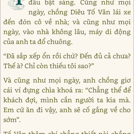
đầu bật sáng. Cũng như mọi
ngày, chồng Diêu Tố Vân lái xe
đến đón cô về nhà; và cũng như mọi
ngày, vào nhà không lâu, máy di động
của anh ta đổ chuông.
“Đã sắp xếp ổn rồi chứ? Đến đủ cả chưa?
Thế à? Chỉ còn thiếu tôi sao?”
Và cũng như mọi ngày, anh chồng giơ
cái ví đựng chìa khoá ra: “Chẳng thể để
khách đợi, mình cần người ta kia mà.
Em cứ ăn đi vậy, anh sẽ cố gắng về cho
sớm”.
Tố Vân thậm chí chẳng thiết nài chồng