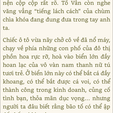
nện cộp cộp rất rõ. Tố Vân còn nghe
văng vẳng “tiếng lách cách” của chùm
chìa khóa đang đung đưa trong tay anh
ta.
Chiếc ô tô vừa nãy chở cô về đã nổ máy,
chạy về phía những con phố của đô thị
phồn hoa rực rỡ, hoà vào biển lớn đầy
hoan lạc của vô vàn nam thanh nữ tú
tươi trẻ. Ở biển lớn này có thể bắt cá đầy
khoang, có thể bắt được cá voi, có thể
thành công trong kinh doanh, củng cố
tình bạn, thỏa mãn dục vọng… nhưng
người ta đâu biết rằng bão tố có thể ập