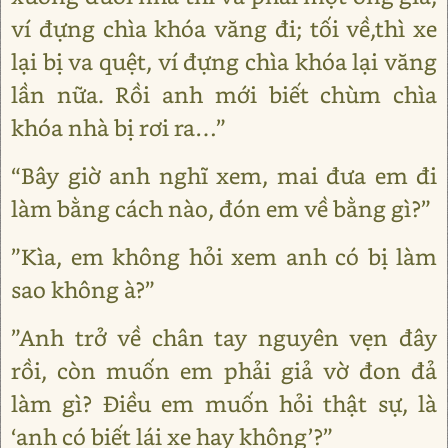
ví đựng chìa khóa văng đi; tối về,thì xe
lại bị va quệt, ví đựng chìa khóa lại văng
lần nữa. Rồi anh mới biết chùm chìa
khóa nhà bị rơi ra…”
“Bây giờ anh nghĩ xem, mai đưa em đi
làm bằng cách nào, đón em về bằng gì?”
”Kìa, em không hỏi xem anh có bị làm
sao không à?”
”Anh trở về chân tay nguyên vẹn đây
rồi, còn muốn em phải giả vờ đon đả
làm gì? Điều em muốn hỏi thật sự, là
‘anh có biết lái xe hay không’?”