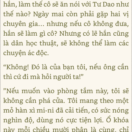
hắn, làm thế cô sẽ ăn nói với Tư Dao như
thế nào? Ngày mai còn phải gặp hai vị
chuyên gia… nhưng nếu cô không đưa,
hắn sẽ làm gì cô? Nhưng có lẽ hắn cũng
là dân học thuật, sẽ không thể làm các
chuyện ác độc.
“Không! Đó là của bạn tôi, nếu ông cần
thì cứ đi mà hỏi người ta!”
”Nếu muốn vào phòng tắm này, tôi sẽ
không cần phá cửa. Tôi mang theo một
mỏ hàn xì mi-ni đã cải tiến, có sức nóng
nghìn độ, dùng nó cực tiện lợi. Ổ khóa
này mỗi chiều mười phân là cùng, chỉ