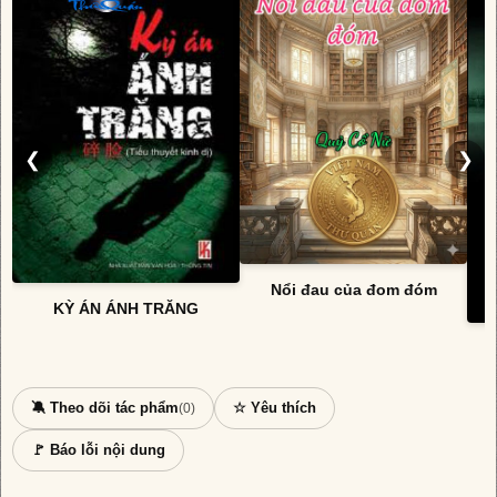
❮
❯
Nổi đau của đom đóm
KỲ ÁN ÁNH TRĂNG
🔕 Theo dõi tác phẩm
☆ Yêu thích
(0)
🚩 Báo lỗi nội dung