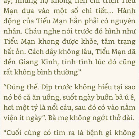
ấy; nhưng họ không nên chỉ trích Tiểu
Mạn dựa vào một số chi tiết… Hành
động của Tiểu Mạn hẳn phải có nguyên
nhân. Cháu nghe nói trước đó hình như
Tiểu Mạn khong được khỏe, tâm trạng
bất ỏn. Cách đây không lâu, Tiểu Mạn đã
đến Giang Kinh, tính tình lúc đó cũng
rất không bình thường”
“Đúng thế. Dịp trước không hiểu tại sao
nó bỏ cả ăn uống, suốt ngày buồn bã ủ ê,
hơi một tý là nổi cáu, sau đó có vào nằm
viện ít ngày”. Bà mẹ không ngớt thở dài.
“Cuối cùng có tìm ra là bệnh gì không