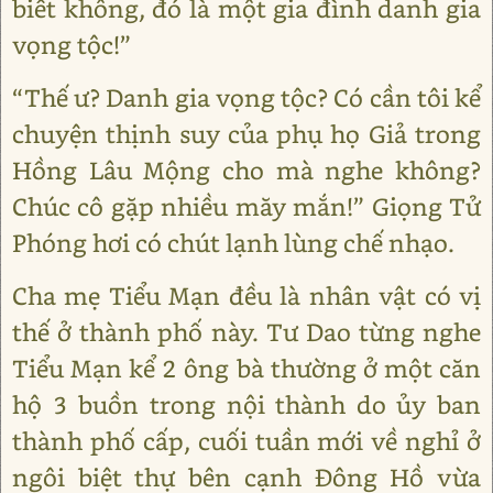
biết không, đó là một gia đình danh gia
vọng tộc!”
“Thế ư? Danh gia vọng tộc? Có cần tôi kể
chuyện thịnh suy của phụ họ Giả trong
Hồng Lâu Mộng cho mà nghe không?
Chúc cô gặp nhiều măy mắn!” Giọng Tử
Phóng hơi có chút lạnh lùng chế nhạo.
Cha mẹ Tiểu Mạn đều là nhân vật có vị
thế ở thành phố này. Tư Dao từng nghe
Tiểu Mạn kể 2 ông bà thường ở một căn
hộ 3 buồn trong nội thành do ủy ban
thành phố cấp, cuối tuần mới về nghỉ ở
ngôi biệt thự bên cạnh Đông Hồ vừa