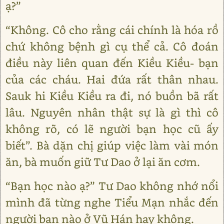
ạ?”
“Không. Cô cho rằng cái chính là hóa rồ
chứ không bệnh gì cụ thể cả. Cô đoán
điều này liên quan đến Kiều Kiều- bạn
của các cháu. Hai đứa rất thân nhau.
Sauk hi Kiều Kiều ra đi, nó buồn bã rất
lâu. Nguyên nhân thật sự là gì thì cô
không rõ, có lẽ người bạn học cũ ấy
biết”. Bà dặn chị giúp việc làm vài món
ăn, bà muốn giữ Tư Dao ở lại ăn cơm.
“Bạn học nào ạ?” Tư Dao không nhớ nổi
mình đã từng nghe Tiểu Mạn nhắc đến
người bạn nào ở Vũ Hán hay không.