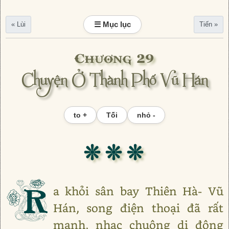
☰ Mục lục
« Lùi
Tiến »
Chương 29
Chuyện Ở Thành Phố Vũ Hán
to +
Tối
nhỏ -
❊ ❊ ❊
R
a khỏi sân bay Thiên Hà- Vũ
Hán, song điện thoại đã rất
mạnh, nhạc chuông di động