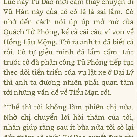
Lúc này Tư Dao mới cảm thấy chuyện đi
Vũ Hán này của cô có lẽ là sai lầm. Có
nhớ đến cách nói úp úp mở mở của
Quách Tử Phóng, kể cả cái câu ví von về
Hồng Lâu Mộng. Thì ra anh ta đã biết cả
rồi. Cô tự giễu mình đã lẩm cẩm. Lúc
trước cô đã phân công Tử Phóng tiếp tục
theo dõi tiến triển của vụ lật xe ở Đại Lý
thì anh ta đương nhiên phải quan tâm
tới những vấn đề về Tiểu Mạn rồi.
“Thế thì tôi không làm phiền chị nữa.
Nhờ chị chuyển lời hỏi thăm của tôi,
nhắn giúp rằng sau ít bữa nữa tôi sẽ lại