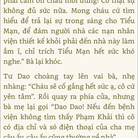
phải cảm ơn cháu mới đúng! Co thật sự
không đủ sức nữa. Mong cháu cứ tìm
hiểu để trả lại sự trong sáng cho Tiểu
Mạn, để đám người nhà các nạn nhân
viện thiết kế khỏi phải đến nhà này làm
ầm ĩ, chỉ trích Tiểu Mạn hết sức khó
nghe.” Bà lại khóc.
Tư Dao choàng tay lên vai bà, nhẹ
nhàng: “Cháu sẽ cố gắng hết sức ạ, cô cứ
yên tâm”. Rồi quay ra phía cửa, nhưng
bà mẹ lại gọi “Dao Dao! Nếu đến bệnh
viện không tìm thấy Phạm Khải thì cô
có địa chỉ và só điện thoại của cha mẹ
cậu ấy, cậu ấy cũng thường về nhà”.