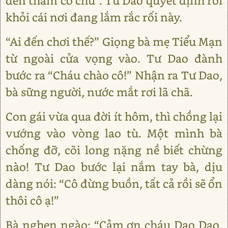
đến thăm cô chú”. Tư Dao quyết định rời
khỏi cái nơi đang lắm rắc rối này.
“Ai đến chơi thế?” Giọng bà mẹ Tiểu Mạn
từ ngoài cửa vọng vào. Tư Dao đành
bước ra “Cháu chào cô!” Nhận ra Tư Dao,
bà sững người, nước mắt rơi lã chã.
Con gái vừa qua đời ít hôm, thì chồng lại
vướng vào vòng lao tù. Một mình bà
chống đỡ, cõi long nặng nề biết chừng
nào! Tư Dao bước lại nắm tay bà, dịu
dàng nói: “Cô đừng buồn, tất cả rồi sẽ ổn
thôi cô ạ!”
Bà nghẹn ngào: “Cảm ơn cháu Dao Dao,