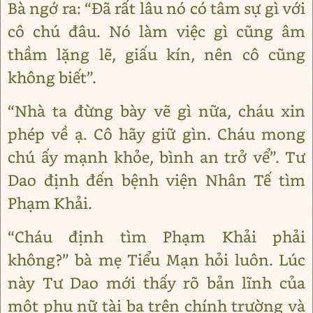
Bà ngớ ra: “Đã rất lâu nó có tâm sự gì với
cô chú đâu. Nó làm việc gì cũng âm
thầm lặng lẽ, giấu kín, nên cô cũng
không biết”.
“Nhà ta đừng bày vẽ gì nữa, cháu xin
phép về ạ. Cô hãy giữ gìn. Cháu mong
chú ấy mạnh khỏe, bình an trở vể”. Tư
Dao định đến bệnh viện Nhân Tế tìm
Phạm Khải.
“Cháu định tìm Phạm Khải phải
không?” bà mẹ Tiểu Mạn hỏi luôn. Lúc
này Tư Dao mới thấy rõ bản lĩnh của
một phụ nữ tài ba trên chính trường và