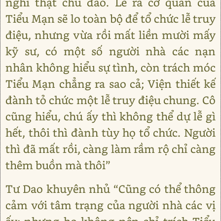
nghĩ thật chu đáo. Lẽ ra cơ quan của
Tiểu Mạn sẽ lo toàn bộ để tổ chức lễ truy
điệu, nhưng vừa rồi mất liền mười mấy
kỹ sư, có một số người nhà các nạn
nhân không hiểu sự tình, còn trách móc
Tiểu Mạn chẳng ra sao cả; Viện thiết kế
đành tỏ chức một lễ truy điệu chung. Cô
cũng hiểu, chú ấy thì không thể dự lễ gì
hết, thôi thì đành tùy họ tổ chức. Người
thì đã mất rồi, càng làm rầm rộ chỉ càng
thêm buồn mà thôi”
Tư Dao khuyên nhủ “Cũng có thể thông
cảm với tâm trạng của người nhà các vị