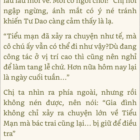
lâu lâu mới về. Mời cô ngồi chơi!” Chị nói
ngập ngừng, ánh mắt có ý né tránh
khiến Tư Dao càng cảm thấy là lạ.
“Tiểu mạn đã xảy ra chuyện như tế, mà
cô chú ấy vẫn có thể đi như vậy?Dù đang
công tác ở vị trí cao thì cũng nên nghỉ
để làm tang lễ chứ. Hơn nữa hôm nay lại
là ngày cuối tuần…”
Chị ta nhìn ra phía ngoài, nhưng rồi
không nén được, nên nói: “Gia đình
không chỉ xảy ra chuyện lớn về Tiểu
Mạn mà bác trai cũng lại… bị giữ để điều
tra”