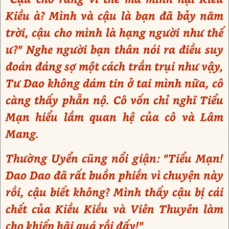
Kiều à? Mình và cậu là bạn đã bảy năm
trời, cậu cho mình là hạng người như thế
ư?" Nghe người bạn thân nói ra điều suy
đoán đáng sợ một cách trần trụi như vậy,
Tư Dao không dám tin ở tai mình nữa, cô
càng thấy phẫn nộ. Cô vốn chỉ nghĩ Tiểu
Mạn hiểu lầm quan hệ của cô và Lâm
Mang.
Thường Uyển cũng nổi giận: "Tiểu Mạn!
Dao Dao đã rất buồn phiền vì chuyện này
rồi, cậu biết không? Mình thấy cậu bị cái
chết của Kiều Kiều và Viên Thuyên làm
cho khiếp hãi quá rồi đấy!"