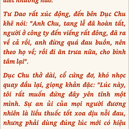
Tư Dao rất xúc động, đến bên Dục Chu
khẽ nói: "Anh Chu, tang lễ đã hoàn tất,
người ở công ty đến viếng rất đông, đã ra
về cả rồi, anh đừng quá đau buồn, nên
theo họ về; rồi đi ăn trưa nữa, cho bình
tâm lại".
Dục Chu thở dài, cổ cứng đơ, khó nhọc
quay đầu lại, giọng khản đặc: "Lúc này,
tôi rất muốn đứng đây yên tĩnh một
mình. Sự an ủi của mọi người đương
nhiên là liều thuốc tốt xoa dịu nỗi đau,
nhưng phải dùng đúng lúc mới có hiệu