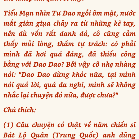
Tiểu Mạn nhìn Tư Dao ngồi ôm mặt, nước
mắt giàn giụa chảy ra từ những kẽ tay,
nên dù vốn rất đanh đá, cô cũng cảm
thấy mủi lòng, thầm tự trách: có phải
mình đã hơi quá đáng, đã thiếu công
bằng với Dao Dao? Bởi vậy cô nhẹ nhàng
nói: "Dao Dao đừng khóc nữa, tại mình
nói quá lời, quá đa nghi, mình sẽ không
nhắc lại chuyện đó nữa, được chưa?"
Chú thích:
(1) Câu chuyện có thật về năm chiến sĩ
Bát Lộ Quân (Trung Quốc) anh dũng