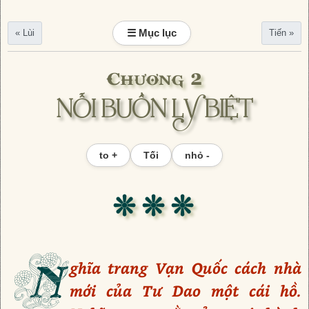
☰ Mục lục
« Lùi
Tiến »
Chương 2
NỖI BUỒN LY BIỆT
to +
Tối
nhỏ -
❊ ❊ ❊
N
ghĩa trang Vạn Quốc cách nhà
mới của Tư Dao một cái hồ.