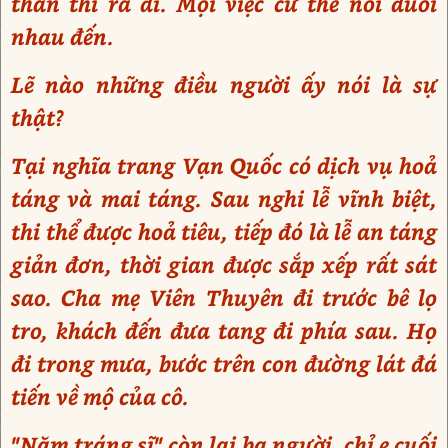
thân thì ra đi. Mọi việc cứ thế nối đuôi
nhau đến.
Lẽ nào những điều người ấy nói là sự
thật?
Tại nghĩa trang Vạn Quốc có dịch vụ hoả
táng và mai táng. Sau nghi lễ vĩnh biệt,
thi thể được hoả tiêu, tiếp đó là lễ an táng
giản đơn, thời gian được sắp xếp rất sát
sao. Cha mẹ Viên Thuyên đi trước bê lọ
tro, khách đến đưa tang đi phía sau. Họ
đi trong mưa, bước trên con đường lát đá
tiến về mộ của cô.
"Năm tráng sĩ" còn lại ba người, chỉ e cuối