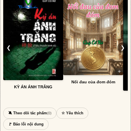
❮
❯
Nổi đau của đom đóm
KỲ ÁN ÁNH TRĂNG
🔕 Theo dõi tác phẩm
☆ Yêu thích
(0)
🚩 Báo lỗi nội dung