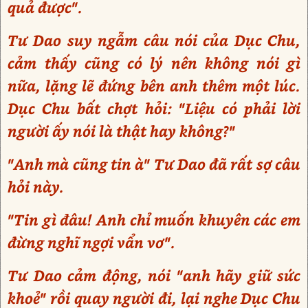
quả được".
Tư Dao suy ngẫm câu nói của Dục Chu,
cảm thấy cũng có lý nên không nói gì
nữa, lặng lẽ đứng bên anh thêm một lúc.
Dục Chu bất chợt hỏi: "Liệu có phải lời
người ấy nói là thật hay không?"
"Anh mà cũng tin à" Tư Dao đã rất sợ câu
hỏi này.
"Tin gì đâu! Anh chỉ muốn khuyên các em
đừng nghĩ ngợi vẩn vơ".
Tư Dao cảm động, nói "anh hãy giữ sức
khoẻ" rồi quay người đi, lại nghe Dục Chu