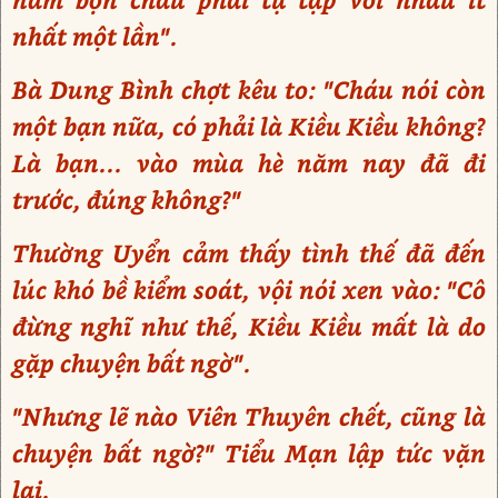
nhất một lần".
Bà Dung Bình chợt kêu to: "Cháu nói còn
một bạn nữa, có phải là Kiều Kiều không?
Là bạn... vào mùa hè năm nay đã đi
trước, đúng không?"
Thường Uyển cảm thấy tình thế đã đến
lúc khó bề kiểm soát, vội nói xen vào: "Cô
đừng nghĩ như thế, Kiều Kiều mất là do
gặp chuyện bất ngờ".
"Nhưng lẽ nào Viên Thuyên chết, cũng là
chuyện bất ngờ?" Tiểu Mạn lập tức vặn
lại.