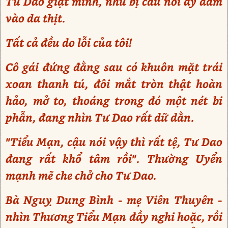
Tư Dao giật mình, như bị câu nói ấy đâm
vào da thịt.
Tất cả đều do lỗi của tôi!
Cô gái đứng đằng sau có khuôn mặt trái
xoan thanh tú, đôi mắt tròn thật hoàn
hảo, mở to, thoáng trong đó một nét bi
phẫn, đang nhìn Tư Dao rất dữ dằn.
"Tiểu Mạn, cậu nói vậy thì rất tệ, Tư Dao
đang rất khổ tâm rồi". Thường Uyển
mạnh mẽ che chở cho Tư Dao.
Bà Nguỵ Dung Bình - mẹ Viên Thuyên -
nhìn Thương Tiểu Mạn đầy nghi hoặc, rồi