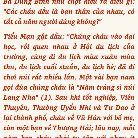
Bà Dung Bình như chợt hiểu ra điều gì:
"Các cháu đều là bạn thân của nhau, có
tất cả năm người đúng không?"
Tiểu Mạn gật đầu: "Chúng cháu vào đại
học, rồi quen nhau ở Hội du lịch của
trường, cùng đi du lịch mùa xuân mùa
thu, du lịch cuối stuần, du lịch hè; đã đi
chơi núi rất nhiều lần. Một vài bạn nam
gọi đùa chúng cháu là "Năm tráng sĩ núi
Lang Nha" (1). Sau khi tốt nghiệp, Viên
Thuyên, Thường Uyển Nhi và Tư Dao ở
lại thành phố, cháu về Vũ Hán với bố mẹ,
còn một bạn về Thượng Hải; lâu nay, mỗi
năm bọn cháu phải tụ tập với nhau ít