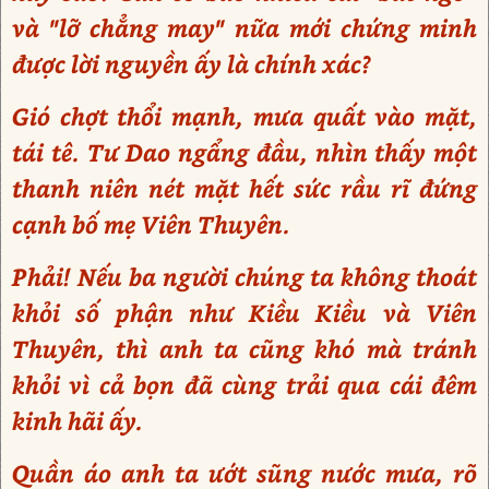
và "lỡ chẳng may" nữa mới chứng minh
được lời nguyền ấy là chính xác?
Gió chợt thổi mạnh, mưa quất vào mặt,
tái tê. Tư Dao ngẩng đầu, nhìn thấy một
thanh niên nét mặt hết sức rầu rĩ đứng
cạnh bố mẹ Viên Thuyên.
Phải! Nếu ba người chúng ta không thoát
khỏi số phận như Kiều Kiều và Viên
Thuyên, thì anh ta cũng khó mà tránh
khỏi vì cả bọn đã cùng trải qua cái đêm
kinh hãi ấy.
Quần áo anh ta ướt sũng nước mưa, rõ