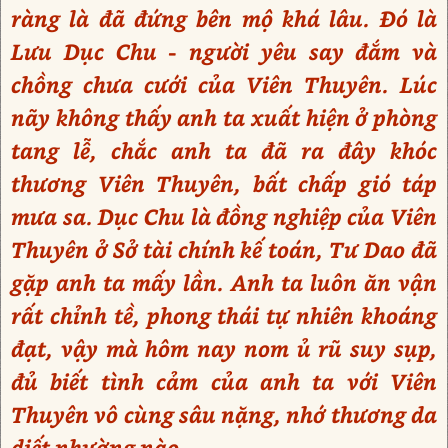
ràng là đã đứng bên mộ khá lâu. Đó là
Lưu Dục Chu - người yêu say đắm và
chồng chưa cưới của Viên Thuyên. Lúc
nãy không thấy anh ta xuất hiện ở phòng
tang lễ, chắc anh ta đã ra đây khóc
thương Viên Thuyên, bất chấp gió táp
mưa sa. Dục Chu là đồng nghiệp của Viên
Thuyên ở Sở tài chính kế toán, Tư Dao đã
gặp anh ta mấy lần. Anh ta luôn ăn vận
rất chỉnh tề, phong thái tự nhiên khoáng
đạt, vậy mà hôm nay nom ủ rũ suy sụp,
đủ biết tình cảm của anh ta với Viên
Thuyên vô cùng sâu nặng, nhớ thương da
diết nhường nào.