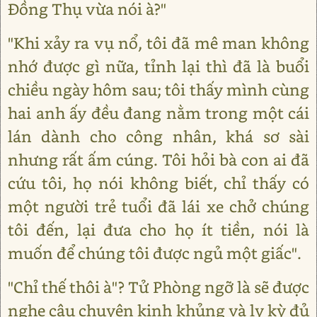
Đồng Thụ vừa nói à?"
"Khi xảy ra vụ nổ, tôi đã mê man không
nhớ được gì nữa, tỉnh lại thì đã là buổi
chiều ngày hôm sau; tôi thấy mình cùng
hai anh ấy đều đang nằm trong một cái
lán dành cho công nhân, khá sơ sài
nhưng rất ấm cúng. Tôi hỏi bà con ai đã
cứu tôi, họ nói không biết, chỉ thấy có
một người trẻ tuổi đã lái xe chở chúng
tôi đến, lại đưa cho họ ít tiền, nói là
muốn để chúng tôi được ngủ một giấc".
"Chỉ thế thôi à"? Tử Phòng ngỡ là sẽ được
nghe câu chuyện kinh khủng và ly kỳ đủ