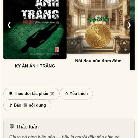
❮
❯
Nổi đau của đom đóm
KỲ ÁN ÁNH TRĂNG
🔕 Theo dõi tác phẩm
☆ Yêu thích
(0)
🚩 Báo lỗi nội dung
💬 Thảo luận
Chưa có bình luận nào — hãy là người đầu tiên chia sẻ