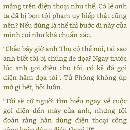
mắng trên điện thoại như thế. Có lẽ anh
ta đã bị bọn tội phạm uy hiếp thật cũng
nên? Nếu đúng là thế thì bước đi này của
mình coi như khá chuẩn xác.
"Chắc bây giờ anh Thụ có thể nói, tại sao
anh biết tôi bị chúng đe dọa? Ngay trước
lúc anh gọi điện cho tôi, có kẻ đã gọi
điện hăm dọa tôi". Tử Phóng không úp
mở gì hết, hỏi luôn.
"Tôi sẽ cử người tìm hiểu ngay về cuộc
gọi điện đến máy của anh, nhưng tôi
đoán rằng hắn dùng điện thoại công
cộng hoặc dùng điện thoại IP"