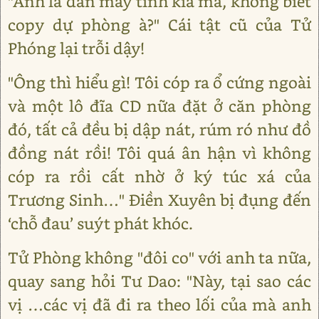
"Anh là dân máy tính kia mà, không biết
copy dự phòng à?" Cái tật cũ của Tử
Phóng lại trỗi dậy!
"Ông thì hiểu gì! Tôi cóp ra ổ cứng ngoài
và một lô đĩa CD nữa đặt ở căn phòng
đó, tất cả đều bị dập nát, rúm ró như đồ
đồng nát rồi! Tôi quá ân hận vì không
cóp ra rồi cất nhờ ở ký túc xá của
Trương Sinh…" Điền Xuyên bị đụng đến
‘chỗ đau’ suýt phát khóc.
Tử Phòng không "đôi co" với anh ta nữa,
quay sang hỏi Tư Dao: "Này, tại sao các
vị …các vị đã đi ra theo lối của mà anh