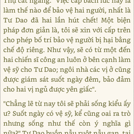
Thụ cắt ngang. "Việc cấp bách lúc này là
làm thế nào để bảo vệ hai người, nhất là
Tư Dao đã hai lần hút chết! Một biện
pháp đơn giản là, tôi sẽ xin với cấp trên
cho phép bố trí bảo vệ người bị hại bằng
chế độ riêng. Như vậy, sẽ có từ một đến
hai chiến sĩ công an luôn ở bên cạnh làm
vệ sỹ cho Tư Dao; ngôi nhà các vị ở cũng
được giám sát suốt ngày đêm, bảo đảm
cho hai vị ngủ được yên giấc".
"Chẳng lẽ từ nay tôi sẽ phải sống kiểu ấy
ư? Suốt ngày có vệ sỹ, kể cũng oai ra trò
nhưng sống như thế còn ý nghĩa gì
nữa?" Tư Dao buồn nẫu ruột nẫu gan, tại