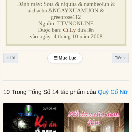
Đánh máy: Sota & niquita & nambeolun &
aichacha &NGAYXUAMUON &
greenrose112
Nguồn: TTVNONLINE
Được bạn:
Ct.Ly
đưa lên
vào ngày: 4 tháng 10 năm 2008
☰ Mục Lục
« Lùi
Tiến »
10 Trong Tổng Số 14 tác phẩm của
Quỷ Cổ Nữ