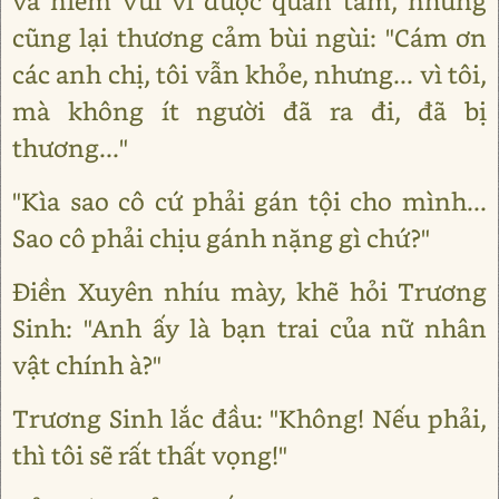
và niềm vui vì được quan tâm, nhưng
cũng lại thương cảm bùi ngùi: "Cám ơn
các anh chị, tôi vẫn khỏe, nhưng... vì tôi,
mà không ít người đã ra đi, đã bị
thương..."
"Kìa sao cô cứ phải gán tội cho mình...
Sao cô phải chịu gánh nặng gì chứ?"
Điền Xuyên nhíu mày, khẽ hỏi Trương
Sinh: "Anh ấy là bạn trai của nữ nhân
vật chính à?"
Trương Sinh lắc đầu: "Không! Nếu phải,
thì tôi sẽ rất thất vọng!"