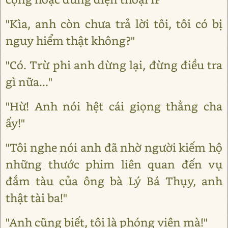
"Kìa, anh còn chưa trả lời tôi, tôi có bị
nguy hiểm thật không?"
"Có. Trừ phi anh dừng lại, đừng điều tra
gì nữa..."
"Hừ! Anh nói hệt cái giọng thằng cha
ấy!"
"Tôi nghe nói anh đã nhờ người kiếm hộ
những thước phim liên quan đến vụ
đắm tàu của ông bà Lý Bá Thụy, anh
thật tài ba!"
"Anh cũng biết, tôi là phóng viên mà!"