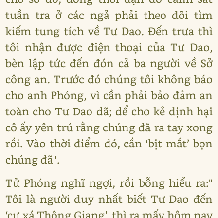
tuần tra ở các ngả phải theo dõi tìm
kiếm tung tích về Tư Dao. Đến trưa thì
tôi nhận được điện thoại của Tư Dao,
bèn lập tức đến đón cả ba người về Sở
công an. Trước đó chúng tôi không báo
cho anh Phóng, vì cần phải bảo đảm an
toàn cho Tư Dao đã; để cho kẻ định hại
cô ấy yên trú rằng chúng đã ra tay xong
rồi. Vào thời điểm đó, cần ‘bịt mắt’ bọn
chúng đã".
Tử Phóng nghĩ ngợi, rồi bỗng hiểu ra:"
Tôi là người duy nhất biết Tư Dao đến
‘cư xá Thông Giang’, thì ra mấy hôm nay