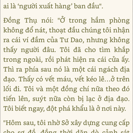
ai là ‘người xuất hàng’ ban đầu".
Đồng Thụ nói: "Ở trong hầm phòng
không đổ nát, thoạt đầu chúng tôi nhận
ra cái ví đầm của Tư Dao, nhưng không
thấy người đâu. Tôi đã cho tìm khắp
trong ngoài, rồi phát hiện ra cái cửa ấy.
Thì ra phía sau nó là một cái ngách địa
đạo. Thấy có vết máu, vết kéo lê…ở trên
lối đi. Tôi và một đồng chí nữa theo đó
tiến lên, suýt nữa còn bị lạc ở địa đạo.
Tôi biết ngay, đột phá khẩu là ở nơi này.
"Hôm sau, tôi nhờ Sở xây dựng cung cấp
cho sơ đồ, đồng thời dặn dò cảnh sát