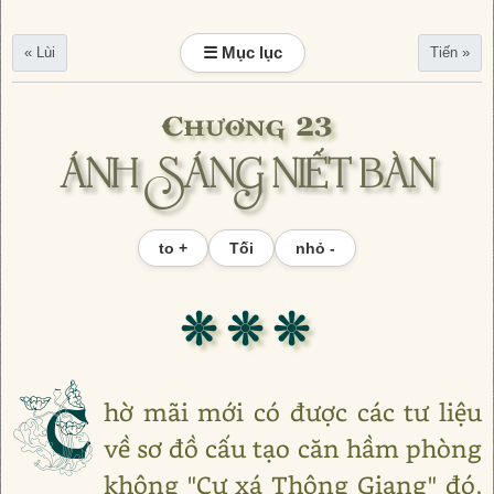
☰ Mục lục
« Lùi
Tiến »
Chương 23
ÁNH SÁNG NIẾT BÀN
to +
Tối
nhỏ -
❊ ❊ ❊
C
hờ mãi mới có được các tư liệu
về sơ đồ cấu tạo căn hầm phòng
không "Cư xá Thông Giang" đó,