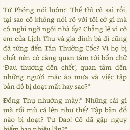
Tử Phóng nói luôn:" Thế thì cô sai rồi,
tại sao cô không nói rõ với tôi cớ gì mà
cô nghi ngờ ngôi nhà ấy? Chẳng lẽ vì cô
em của Lịch Thu và gia đình bà dì cũng
đã từng đến Tân Thường Cốc? Vì họ bị
chết nên cô càng quan tâm tới bốn chữ
‘Đau thương đến chết’, quan tâm đến
những người mặc áo mưa và việc tập
bản đồ bị đoạt mất hay sao?"
Đồng Thụ nhướng mày:" Những cái gì
mà rối mù cả lên như thế? Tập bản đồ
nào bị đoạt? Tư Dao! Cô đã gặp nguy
hiểm bao nhiêu lần?"