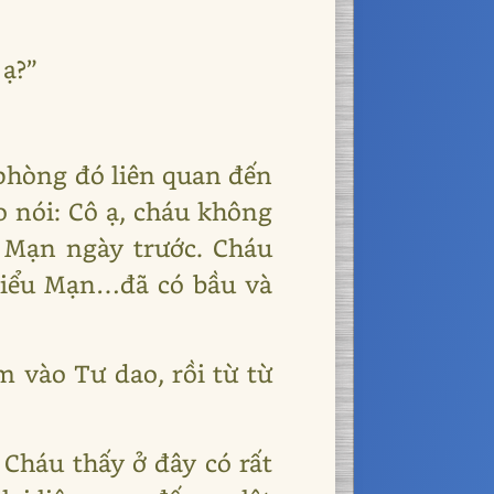
 ạ?”
phòng đó liên quan đến
ao nói: Cô ạ, cháu không
ểu Mạn ngày trước. Cháu
Tiểu Mạn…đã có bầu và
m vào Tư dao, rồi từ từ
 Cháu thấy ở đây có rất