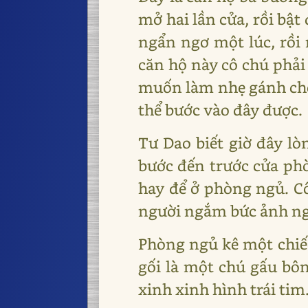
mở hai lần cửa, rồi bật
ngẩn ngơ một lúc, rồi 
căn hộ này cô chú phải
muốn làm nhẹ gánh cho
thể bước vào đây được.
Tư Dao biết giờ đây l
bước đến trước cửa ph
hay để ở phòng ngủ. Cô
người ngắm bức ảnh ngh
Phòng ngủ kê một chiếc
gối là một chú gấu bôn
xinh xinh hình trái tim