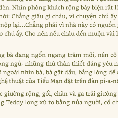
 đèn. Nhìn phòng khách rộng bày biện rất l
nói: Chẳng giấu gì cháu, vì chuyện chú ấ
 nộp lại…Chẳng phải vì nhà này có nguồn 
 chú ấy. Cho nên nếu cháu đến muộn vài 
òng bà đang ngổn ngang trăm mối, nên cô 
òng ngủ- những thứ thân thiết đáng yêu n
 ngoái nhìn bà, bà gật đầu, bằng lòng để 
ệ thuật của Tiểu Mạn đặt trên đàn pi-a-n
 giường rộng, gối, chăn và ga trải giường
g Teddy long xù to bằng nửa người, cổ c
.