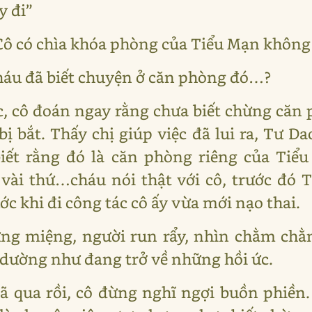
y đi”
Cô có chìa khóa phòng của Tiểu Mạn không
Cháu đã biết chuyện ở căn phòng đó…?
, cô đoán ngay rằng chưa biết chừng căn 
ị bắt. Thấy chị giúp việc đã lui ra, Tư D
 biết rằng đó là căn phòng riêng của Ti
vài thứ…cháu nói thật với cô, trước đó 
ớc khi đi công tác cô ấy vừa mới nạo thai.
ưng miệng, người run rẩy, nhìn chằm chằ
dường như đang trở về những hồi ức.
 qua rồi, cô đừng nghĩ ngợi buồn phiền.