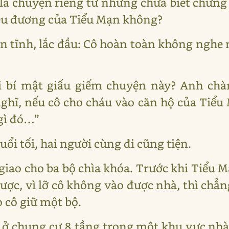
 là chuyện riêng tư nhưng chưa biết chừng 
yêu đương của Tiểu Mạn không?
 tĩnh, lắc đầu: Cô hoàn toàn không nghe 
i bí mật giấu giếm chuyện này? Anh chà
hĩ, nếu cô cho cháu vào căn hộ của Tiểu M
gì đó…”
Buổi tối, hai người cùng đi cũng tiện.
giao cho ba bộ chìa khóa. Trước khi Tiểu M
được, vì lỡ cô không vào được nhà, thì chẳn
 cô giữ một bộ.
 ở chung cư 8 tầng trong một khu vực nh