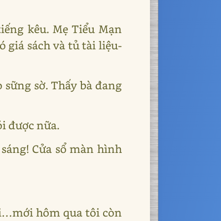
tiếng kêu. Mẹ Tiểu Mạn
iá sách và tủ tài liệu-
o sững sờ. Thấy bà đang
ói được nữa.
 sáng! Cửa sổ màn hình
Mới…mới hôm qua tôi còn