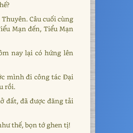
thế?
n Thuyên. Câu cuối cùng
Tiểu Mạn đến, Tiểu Mạn
m nay lại có hứng lên
c mình đi công tác Đại
u rồi.
lở đất, đã được đăng tải
hư thế, bọn tớ ghen tị!