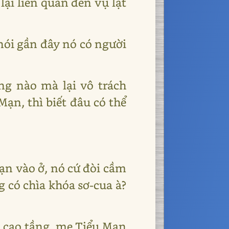
lại liên quan đến vụ lật
nói gần đây nó có người
ng nào mà lại vô trách
ạn, thì biết đâu có thể
ạn vào ở, nó cứ đòi cầm
g có chìa khóa sơ-cua à?
à cao tầng, mẹ Tiểu Mạn