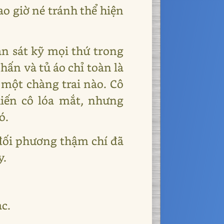
o giờ né tránh thể hiện
an sát kỹ mọi thứ trong
ấn và tủ áo chỉ toàn là
 một chàng trai nào. Cô
iến cô lóa mắt, nhưng
ó.
 đối phương thậm chí đã
y.
c.