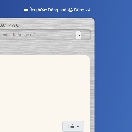
❤️
🔑
📝
Ủng hộ
Đăng nhập
Đăng ký
 Đàn VNTQ
🔍
Tiến »