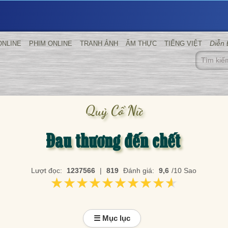
Diễn
ONLINE
PHIM ONLINE
TRANH ẢNH
ẨM THỰC
TIẾNG VIỆT
Quỷ Cổ Nữ
Đau thương đến chết
Lượt đọc:
1237566
|
819
Đánh giá:
9,6
/10 Sao
★★★★★★★★★★
★★★★★★★★★★
☰ Mục lục