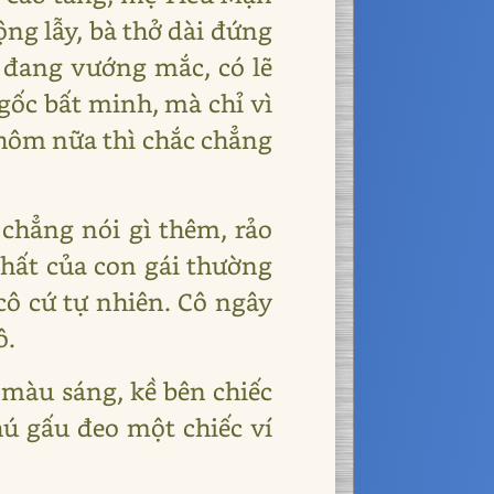
ộng lẫy, bà thở dài đứng
y đang vướng mắc, có lẽ
gốc bất minh, mà chỉ vì
hôm nữa thì chắc chẳng
chẳng nói gì thêm, rảo
hất của con gái thường
cô cứ tự nhiên. Cô ngây
ô.
 màu sáng, kề bên chiếc
hú gấu đeo một chiếc ví