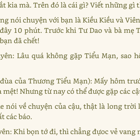
t kia mà. Trên đó là cái gì? Viết những gì 
g nói chuyện với bạn là Kiều Kiều và Viê
 đây 10 phút. Trước khi Tư Dao và bà mẹ 
 bạn đã chết!
yên: Lâu quá không gặp Tiểu Mạn, sao hô
i đùa của Thương Tiểu Mạn): Mấy hôm trướ
là mệt! Nhưng từ nay có thể được gặp các cậ
 nói về chuyện của cậu, thật là long trời 
ất các báo.
: Khi bọn tớ đi, thì chẳng đựoc vẻ vang n