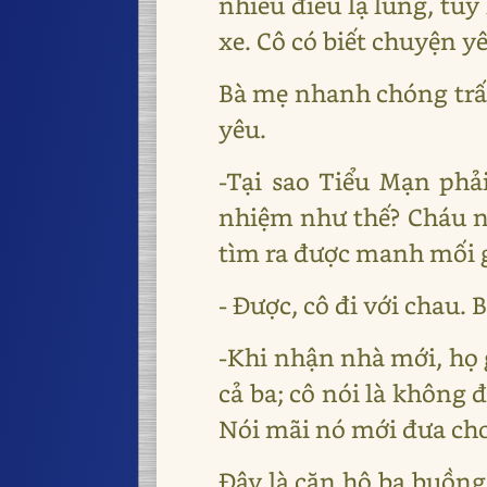
nhiều điều lạ lung, tuy
xe. Cô có biết chuyện 
Bà mẹ nhanh chóng trấn
yêu.
-Tại sao Tiểu Mạn phả
nhiệm như thế? Cháu ng
tìm ra được manh mối 
- Được, cô đi với chau. 
-Khi nhận nhà mới, họ 
cả ba; cô nói là không 
Nói mãi nó mới đưa cho
Đây là căn hộ ba buồng