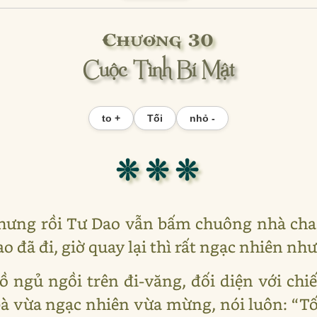
Chương 30
Cuộc Tình Bí Mật
to +
Tối
nhỏ -
❊ ❊ ❊
 nhưng rồi Tư Dao vẫn bấm chuông nhà cha
ao đã đi, giờ quay lại thì rất ngạc nhiên n
ngủ ngồi trên đi-văng, đối diện với chiếc
bà vừa ngạc nhiên vừa mừng, nói luôn: “Tối