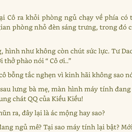
ại Cô ra khỏi phòng ngủ chạy về phía có 
an phòng nhỏ đèn sáng trưng, trong đó có g
.
, hình như không còn chút sức lực. Tư Da
i thở phào nói “ Cô ơi..”
 cô bỗng tắc nghẹn vì kinh hãi không sao n
a sau lưng bà mẹ, màn hình máy tính đang
ung chát QQ của Kiều Kiều!
ũn ra, đây lại là ác mộng hay sao?
 đang ngủ mê? Tại sao máy tính lại bật? 