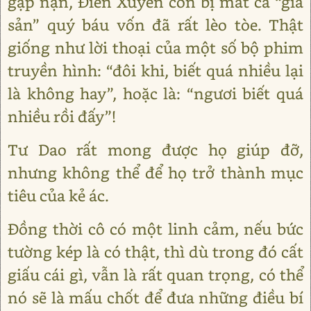
gặp nạn, Điền Xuyên còn bị mất cả “gia
sản” quý báu vốn đã rất lèo tòe. Thật
giống như lời thoại của một số bộ phim
truyền hình: “đôi khi, biết quá nhiều lại
là không hay”, hoặc là: “ngươi biết quá
nhiều rồi đấy”!
Tư Dao rất mong được họ giúp đỡ,
nhưng không thể để họ trở thành mục
tiêu của kẻ ác.
Đồng thời cô có một linh cảm, nếu bức
tường kép là có thật, thì dù trong đó cất
giấu cái gì, vẫn là rất quan trọng, có thể
nó sẽ là mấu chốt để đưa những điều bí