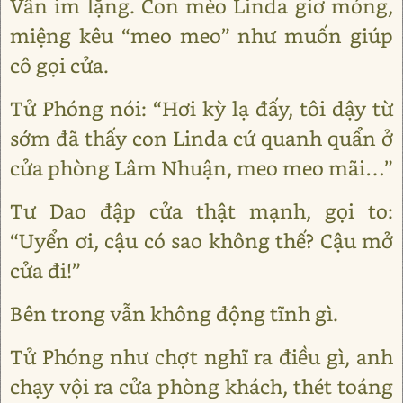
Vẫn im lặng. Con mèo Linda giơ móng,
miệng kêu “meo meo” như muốn giúp
cô gọi cửa.
Tử Phóng nói: “Hơi kỳ lạ đấy, tôi dậy từ
sớm đã thấy con Linda cứ quanh quẩn ở
cửa phòng Lâm Nhuận, meo meo mãi…”
Tư Dao đập cửa thật mạnh, gọi to:
“Uyển ơi, cậu có sao không thế? Cậu mở
cửa đi!”
Bên trong vẫn không động tĩnh gì.
Tử Phóng như chợt nghĩ ra điều gì, anh
chạy vội ra cửa phòng khách, thét toáng