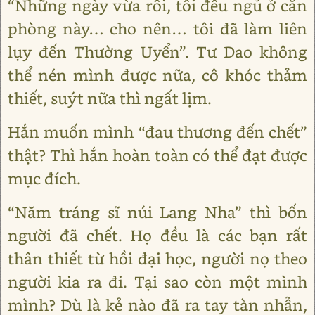
“Những ngày vừa rồi, tôi đều ngủ ở căn
phòng này… cho nên… tôi đã làm liên
lụy đến Thường Uyển”. Tư Dao không
thể nén mình được nữa, cô khóc thảm
thiết, suýt nữa thì ngất lịm.
Hắn muốn mình “đau thương đến chết”
thật? Thì hắn hoàn toàn có thể đạt được
mục đích.
“Năm tráng sĩ núi Lang Nha” thì bốn
người đã chết. Họ đều là các bạn rất
thân thiết từ hồi đại học, người nọ theo
người kia ra đi. Tại sao còn một mình
mình? Dù là kẻ nào đã ra tay tàn nhẫn,