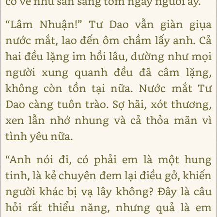
có vẻ như sẵn sàng tóm ngay người ấy.
“Lâm Nhuận!” Tư Dao vẫn giàn giụa
nước mắt, lao đến ôm chầm lấy anh. Cả
hai đều lặng im hồi lâu, dường như mọi
người xung quanh đều đã câm lặng,
không còn tồn tại nữa. Nước mắt Tư
Dao càng tuôn trào. Sợ hãi, xót thương,
xen lẫn nhớ nhung và cả thỏa mãn vì
tình yêu nữa.
“Anh nói đi, có phải em là một hung
tinh, là kẻ chuyên đem lại điều gở, khiến
người khác bị vạ lây không? Đây là câu
hỏi rất thiểu năng, nhưng quả là em