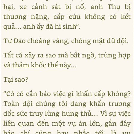
hại, xe cảnh sát bị nổ, anh Thụ bị
thương nặng, cấp cứu không có kết
quả… anh ấy đã hi sinh”.
Tư Dao choáng váng, chóng mặt dữ dội.
Tất cả xảy ra sao mà bất ngờ, trùng hợp
và thảm khốc thế này…
Tại sao?
“Cô có cần báo việc gì khẩn cấp không?
Toàn đội chúng tôi đang khẩn trương
dốc sức truy lùng hung thủ… Vì sự việc
liên quan đến một vụ án lớn, gần đây
báo chí cũng hay nhắc tới, là vụ