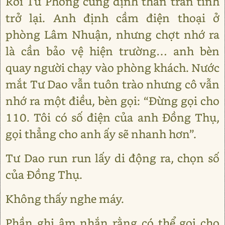
Rồi Tử Phóng cũng định thần trấn tĩnh
trở lại. Anh định cầm điện thoại ở
phòng Lâm Nhuận, nhưng chợt nhớ ra
là cần bảo vệ hiện trường… anh bèn
quay người chạy vào phòng khách. Nước
mắt Tư Dao vẫn tuôn trào nhưng cô vẫn
nhớ ra một điều, bèn gọi: “Đừng gọi cho
110. Tôi có số điện của anh Đồng Thụ,
gọi thẳng cho anh ấy sẽ nhanh hơn”.
Tư Dao run run lấy di động ra, chọn số
của Đồng Thụ.
Không thấy nghe máy.
Phần ghi âm nhắn rằng có thể gọi cho