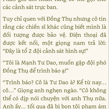
các cảnh sát trực ban.
Tuy chỉ quen với Đồng Thụ nhưng cô tin
rằng các chiến sĩ khác cũng biết mình là
đối tượng được bảo vệ. Điện thoại đã
được kết nối, một giọng nam trả lời:
“Đây là tổ 2 đội cảnh sát hình sự!”
“Tôi là Mạnh Tư Dao, muốn gặp đội phó
Đồng Thụ để trình báo ạ!”
“Trình báo? Cô là Tư Dao à? Kể từ nay…
cô…” Giọng anh nghẹn ngào. “Cô không
thể có dịp nói chuyện với anh Thụ nữa.
Anh ấy… tối qua đã bị bọn tội phạm ám