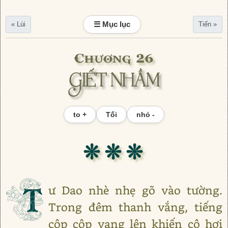
☰ Mục lục
« Lùi
Tiến »
Chương 26
GIẾT NHẦM
to +
Tối
nhỏ -
❊ ❊ ❊
T
ư Dao nhè nhẹ gõ vào tường.
Trong đêm thanh vắng, tiếng
cộp cộp vang lên khiến cô hơi