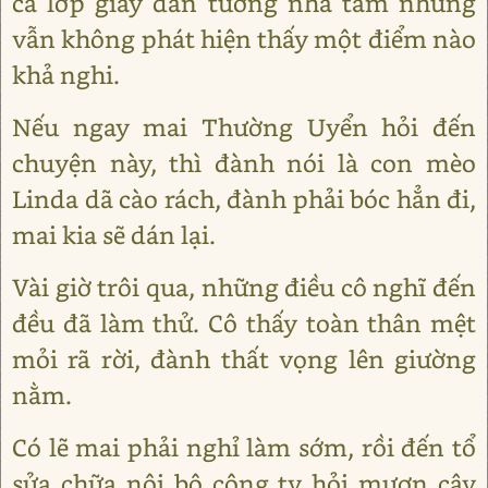
cả lớp giấy dán tường nhà tắm nhưng
vẫn không phát hiện thấy một điểm nào
khả nghi.
Nếu ngay mai Thường Uyển hỏi đến
chuyện này, thì đành nói là con mèo
Linda dã cào rách, đành phải bóc hẳn đi,
mai kia sẽ dán lại.
Vài giờ trôi qua, những điều cô nghĩ đến
đều đã làm thử. Cô thấy toàn thân mệt
mỏi rã rời, đành thất vọng lên giường
nằm.
Có lẽ mai phải nghỉ làm sớm, rồi đến tổ
sửa chữa nội bộ công ty hỏi mượn cây