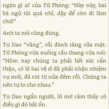
ngán gì ai’ của Tử Phóng: “Này này, hai
bà ngủ tài quá nhỉ, dậy để còn đi làm
chứ!”
Anh ta nói cũng đúng.
Tư Dao “vâng”, rồi đánh răng rửa mặt.
Tử Phóng vừa xuống cầu thang vừa nói:
“Hôm nay chúng ta phải hết sức cẩn
thận, có lẽ hai vệ sĩ đã phải nhận nhiệm
vụ mới, đã rút từ nửa đêm rồi. Chúng ta
nên tự lo cho nhau.”
Tư Dao ngẩn người, lờ mờ cảm thấy có
điều gì đó bất ổn.