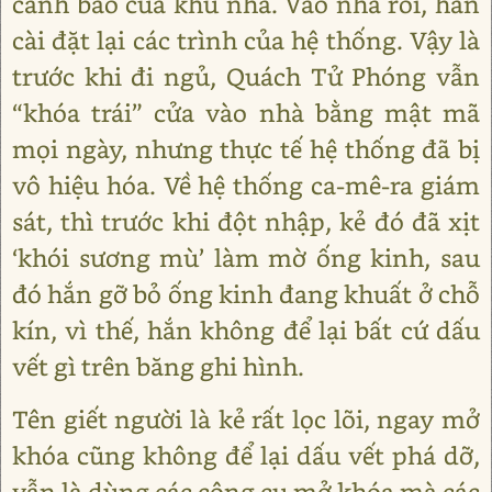
cảnh báo của khu nhà. Vào nhà rồi, hắn
cài đặt lại các trình của hệ thống. Vậy là
trước khi đi ngủ, Quách Tử Phóng vẫn
“khóa trái” cửa vào nhà bằng mật mã
mọi ngày, nhưng thực tế hệ thống đã bị
vô hiệu hóa. Về hệ thống ca-mê-ra giám
sát, thì trước khi đột nhập, kẻ đó đã xịt
‘khói sương mù’ làm mờ ống kinh, sau
đó hắn gỡ bỏ ống kinh đang khuất ở chỗ
kín, vì thế, hắn không để lại bất cứ dấu
vết gì trên băng ghi hình.
Tên giết người là kẻ rất lọc lõi, ngay mở
khóa cũng không để lại dấu vết phá dỡ,
vẫn là dùng các công cụ mở khóa mà các