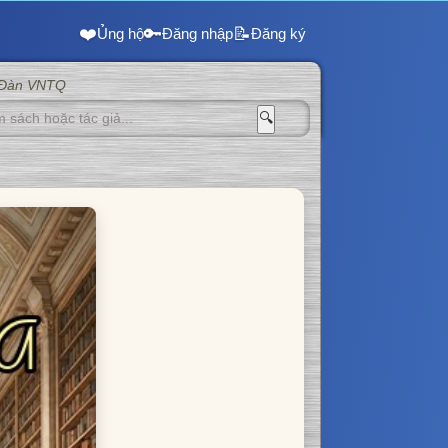
❤️
🔑
📝
Ủng hộ
Đăng nhập
Đăng ký
 Đàn VNTQ
🔍