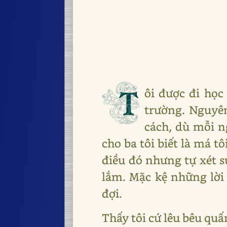
T
ôi được đi học
trường. Nguyê
cách, dù mỗi n
cho ba tôi biết là má 
điều đó nhưng tự xét s
lắm. Mặc kệ những lời 
đợi.
Thấy tôi cứ lêu bêu quấn