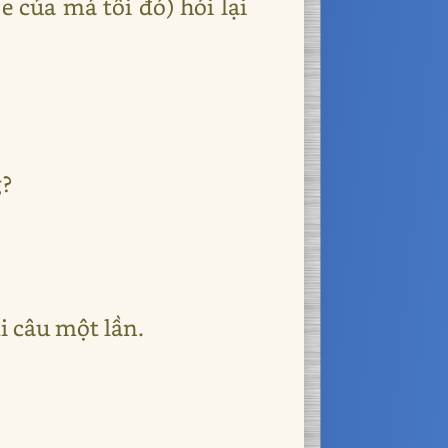
 của má tôi đó) hỏi lại
g?
i câu một lần.