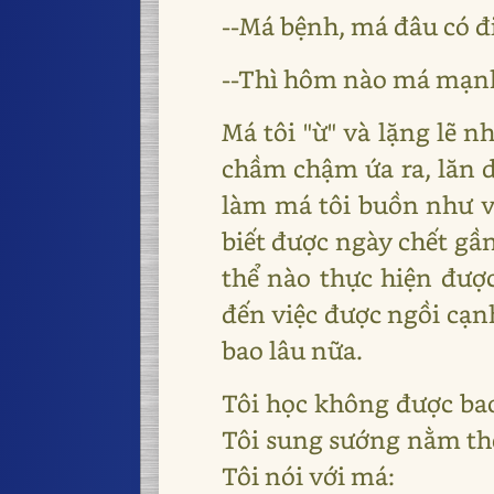
--Má bệnh, má đâu có đ
--Thì hôm nào má mạnh
Má tôi "ừ" và lặng lẽ n
chầm chậm ứa ra, lăn d
làm má tôi buồn như vậ
biết được ngày chết gầ
thể nào thực hiện đượ
đến việc được ngồi cạn
bao lâu nữa.
Tôi học không được bao
Tôi sung sướng nằm the
Tôi nói với má: