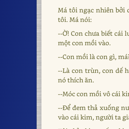
Má tôi ngạc nhiên bởi 
tôi. Má nói:
--Ờ! Con chưa biết cái 
một con mồi vào.
--Con mồi là con gì, má
--Là con trùn, con dế
nó thích ăn.
--Móc con mồi vô cái ki
--Để đem thả xuống nướ
vào cái kim, người ta gi