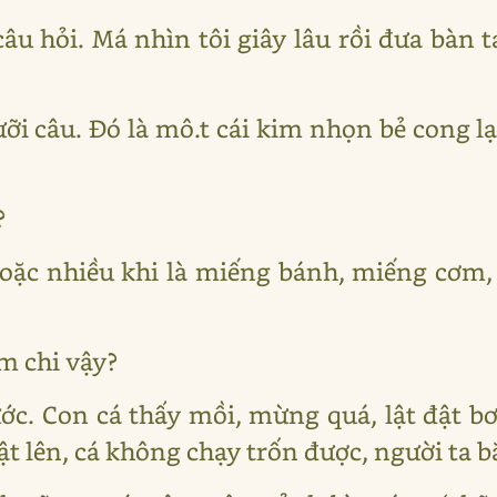
câu hỏi. Má nhìn tôi giây lâu rồi đưa bàn
lưỡi câu. Đó là mô.t cái kim nhọn bẻ cong l
?
 hoặc nhiều khi là miếng bánh, miếng cơ
m chi vậy?
c. Con cá thấy mồi, mừng quá, lật đật bơi
ật lên, cá không chạy trốn được, người ta b