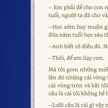
-- Em phải để cho con n
tuổi, người ta đã cho v
--Học sớm hay muộn gì
đứa năm tuổi học sáu t
--Anh biết rõ điều đó. 
--Thôi, để em dạy con.
Má tôi gom những miến
lên đó những cái vòng t
cái vòng tròn và bắt tôi
câu là cái tôi không hề b
--Lưỡi câu là cái gì vậy