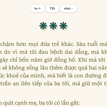
to +
Tối
nhỏ -
❊ ❊ ❊
 chậm hơn mọi đứa trẻ khác. Sáu tuổi m
n do vì má tôi đau bệnh dai dẳng, má k
gày chỉ bốn năm giờ đồng hồ. Khi má tôi 
tôi sẽ không sống lâu thêm được quá hai 
ức khoẻ của mình, má biết là con đường 
trấn an liên tiếp của ba tôi, má giữ một 
 quít cạnh mẹ, ba tôi có lần gắt: