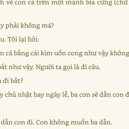
h vẽ con cá trên một mảnh bìa cứng (chữ e
này phải không má?
. Tôi lại hỏi:
on cá bằng cái kim uốn cong như vậy khôn
ắt như vậy. Người ta gọi là đi câu.
 đi bắt?
y chủ nhật hay ngày lễ, ba con sẽ dẫn con đ
dẫn con đi. Con không muốn ba dẫn.