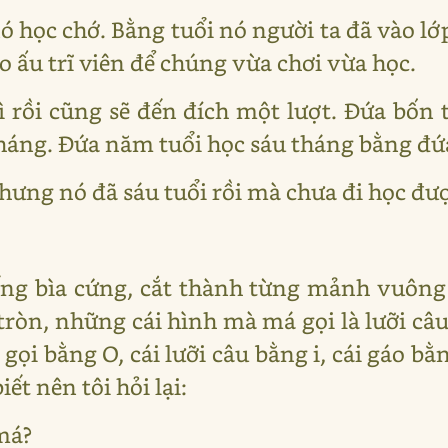
ó học chớ. Bằng tuổi nó người ta đã vào lớp
ào ấu trĩ viên để chúng vừa chơi vừa học.
 rồi cũng sẽ đến đích một lượt. Đứa bốn
háng. Đứa năm tuổi học sáu tháng bằng đứa
Nhưng nó đã sáu tuổi rồi mà chưa đi học đư
g bìa cứng, cắt thành từng mảnh vuông 
ròn, những cái hình mà má gọi là lưỡi câu,
 gọi bằng O, cái lưỡi câu bằng i, cái gáo bằ
iết nên tôi hỏi lại:
 má?