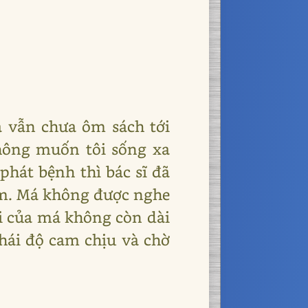
à vẫn chưa ôm sách tới
hông muốn tôi sống xa
phát bệnh thì bác sĩ đã
năm. Má không được nghe
đi của má không còn dài
thái độ cam chịu và chờ