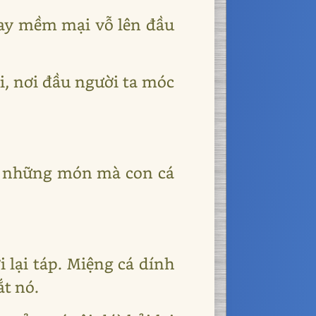
 tay mềm mại vỗ lên đầu
ại, nơi đầu người ta móc
m, những món mà con cá
 lại táp. Miệng cá dính
ắt nó.