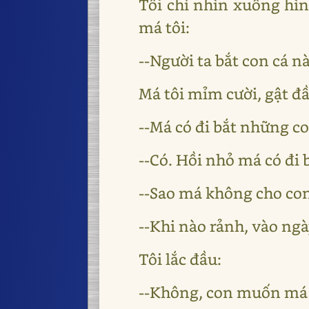
Tôi chỉ nhìn xuống hìn
má tôi:
--Người ta bắt con cá 
Má tôi mỉm cười, gật đầu
--Má có đi bắt những c
--Có. Hồi nhỏ má có đi b
--Sao má không cho con
--Khi nào rảnh, vào ngà
Tôi lắc đầu:
--Không, con muốn má 