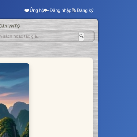
❤️
🔑
📝
Ủng hộ
Đăng nhập
Đăng ký
 Đàn VNTQ
🔍