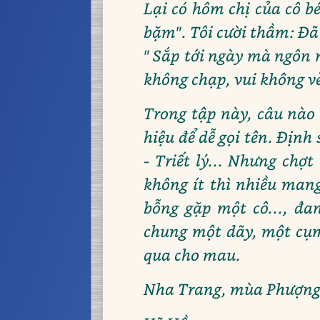
Lại có hôm chị của cô bé
bặm". Tôi cười thầm: Đã
" Sắp tới ngày mà ngôn 
không chạp, vui không vẻ
Trong tập này, câu nào
hiệu để dễ gọi tên. Định
- Triết lý... Nhưng chợ
không ít thì nhiều mang
bỗng gặp một cô..., đa
chung một dãy, một cụm,
qua cho mau.
Nha Trang, mùa Phượn