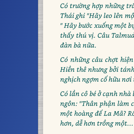
Có trường hợp những tr
Thái ghi "Hãy leo lên mộ
" Hãy bước xuống một bự
thấy thú vị. Câu Talmud
đàn bà nữa.
Có những câu chợt hiện
Hiền thê nhưng bởi tánh
nghịch ngợm cố hữu nơi 
Có lần cô bé ở cạnh nhà 
ngôn: "Thân phận làm ch
một hoàng đế La Mã? Rồ
hơn, dễ hơn trồng một...