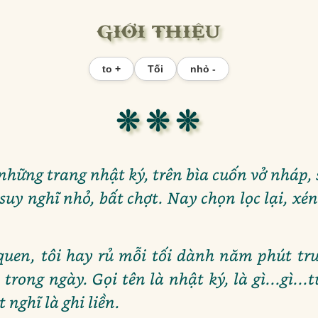
GIỚI THIỆU
to +
Tối
nhỏ -
❊ ❊ ❊
g những trang nhật ký, trên bìa cuốn vở nháp,
 suy nghĩ nhỏ, bất chợt. Nay chọn lọc lại, xé
uen, tôi hay rủ mỗi tối dành năm phút trư
rong ngày. Gọi tên là nhật ký, là gì...gì...tù
 nghĩ là ghi liền.