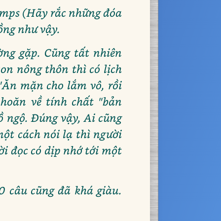
Temps (Hãy rắc những đóa
ồng như vậy.
ng gặp. Cũng tất nhiên
on nông thôn thì có lịch
"Ăn mặn cho lắm vô, rồi
khoăn về tính chất "bản
ồ ngộ. Đúng vậy, Ai cũng
ột cách nói lạ thì người
ời đọc có dịp nhớ tới một
00 câu cũng đã khá giàu.