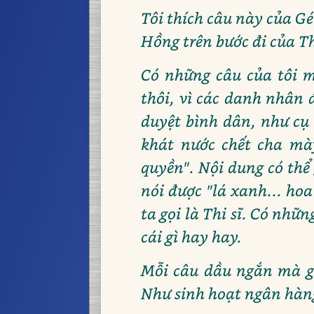
Tôi thích câu này của G
Hồng trên bước đi của Th
Có những câu của tôi 
thôi, vì các danh nhân 
duyệt bình dân, như cụ
khát nước chết cha mày
quyền". Nội dung có thể
nói được "lá xanh... ho
ta gọi là Thi sĩ. Có nhữ
cái gì hay hay.
Mỗi câu dầu ngắn mà gợi
Như sinh hoạt ngân hàng