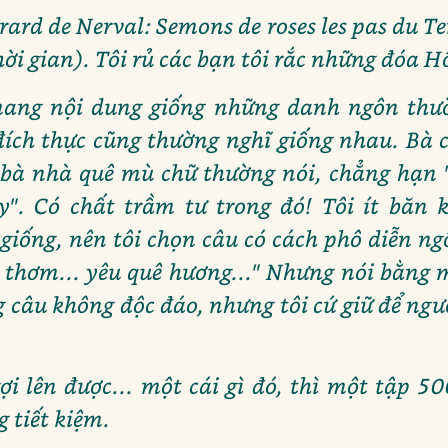
érard de Nerval: Semons de roses les pas du 
ời gian). Tôi rủ các bạn tôi rắc những đóa H
mang nội dung giống những danh ngôn thườ
đích thực cũng thường nghĩ giống nhau. Bà c
 bà nhà quê mù chữ thường nói, chẳng hạn 
". Có chất trầm tư trong đó! Tôi ít băn 
 giống, nên tôi chọn câu có cách phô diễn ng
a thơm... yêu quê hương..." Nhưng nói bằng m
ng câu không độc đáo, nhưng tôi cứ giữ để ngư
 lên được... một cái gì đó, thì một tập 5
 tiết kiệm.