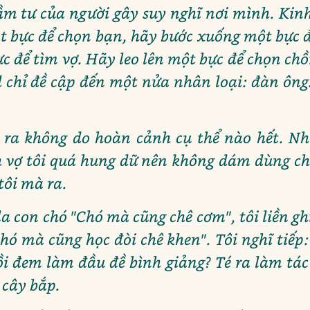
ầm tư của người gây suy nghĩ nơi mình. Kin
t bực để chọn bạn, hãy bước xuống một bực đ
c để tìm vợ. Hãy leo lên một bực để chọn chồ
 chỉ đề cập đến một nửa nhân loại: đàn ông.
 ra không do hoàn cảnh cụ thể nào hết. Nh
 vợ tôi quá hung dữ nên không dám dùng ch
tôi mà ra.
la con chó "Chó mà cũng chê cơm", tôi liền g
ó mà cũng học đòi chê khen". Tôi nghĩ tiếp: 
i đem làm đầu đề bình giảng? Té ra làm tác
 cây bắp.