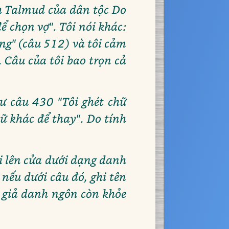
h Talmud của dân tộc Do
ể chọn vợ". Tôi nói khác:
ng" (câu 512) và tôi cảm
 Câu của tôi bao trọn cả
ư câu 430 "Tôi ghét chữ
ữ khác để thay". Do tính
hi lên cửa dưới dạng danh
nếu dưới câu đó, ghi tên
 giả danh ngôn còn khỏe