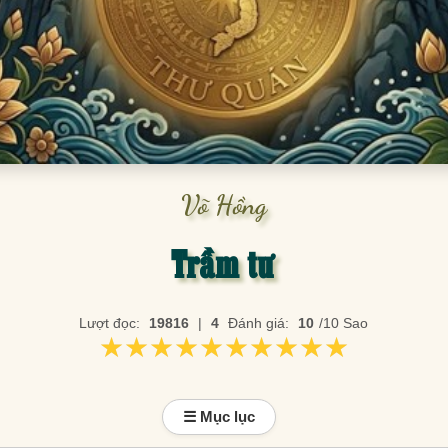
Võ Hồng
Trầm tư
Lượt đọc:
19816
|
4
Đánh giá:
10
/10 Sao
★★★★★★★★★★
★★★★★★★★★★
☰ Mục lục