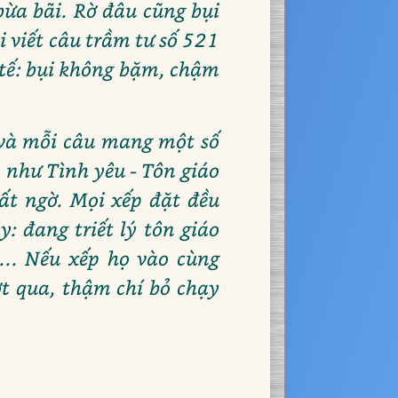
 bừa bãi. Rờ đâu cũng bụi
 viết câu trầm tư số 521
 tế: bụi không bặm, chậm
 và mỗi câu mang một số
c như Tình yêu - Tôn giáo
bất ngờ. Mọi xếp đặt đều
: đang triết lý tôn giáo
... Nếu xếp họ vào cùng
ớt qua, thậm chí bỏ chạy