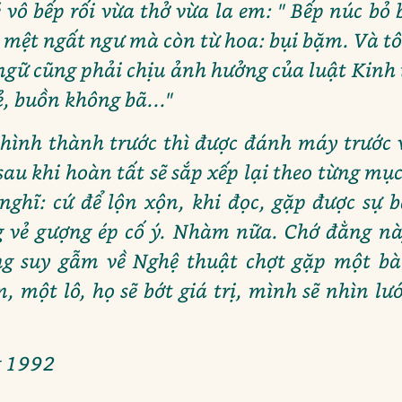
 vô bếp rối vừa thở vừa la em: " Bếp núc bỏ
 mệt ngất ngư mà còn từ hoa: bụi bặm. Và tôi
ngữ cũng phải chịu ảnh hưởng của luật Kinh
, buồn không bã..."
 hình thành trước thì được đánh máy trước
 sau khi hoàn tất sẽ sắp xếp lại theo từng mụ
t nghĩ: cứ để lộn xộn, khi đọc, gặp được sự 
 vẻ gượng ép cố ý. Nhàm nữa. Chớ đằng này
ng suy gẫm về Nghệ thuật chợt gặp một bà
 một lô, họ sẽ bớt giá trị, mình sẽ nhìn lư
g 1992