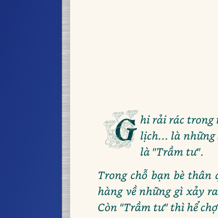
G
hi rải rác tron
lịch... là những
là "Trầm tư".
Trong chỗ bạn bè thân q
hàng về những gì xảy ra t
Còn "Trầm tư" thì hể chợt