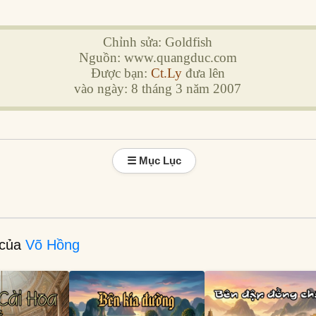
Chỉnh sửa: Goldfish
Nguồn: www.quangduc.com
Được bạn:
Ct.Ly
đưa lên
vào ngày: 8 tháng 3 năm 2007
☰ Mục Lục
 của
Võ Hồng