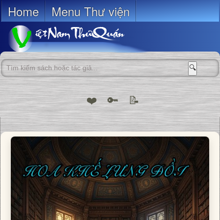
Home
Menu Thư viện
🔍
❤️
🔑
📝