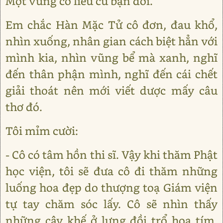
Một vũng cô liêu cũ bạn đời.
Em chắc Hàn Mặc Tử cô đơn, đau khổ,
nhìn xuống, nhân gian cách biệt hẳn với
mình kia, nhìn vũng bể mà xanh, nghĩ
đến thân phận mình, nghĩ đến cái chết
giải thoát nên mới viết dược mấy câu
thơ đó.
Tôi mỉm cười:
- Cô có tâm hồn thi sĩ. Vậy khi thăm Phật
học viện, tôi sẽ đưa cô đi thăm những
luống hoa đẹp do thượng toạ Giám viện
tự tay chăm sóc lấy. Cô sẽ nhìn thấy
những cây khế ở lưng đồi trổ hoa tím,