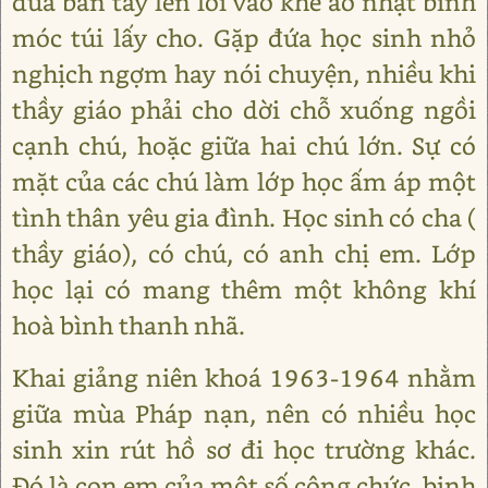
đưa bàn tay len lỏi vào khe áo nhật bình
móc túi lấy cho. Gặp đứa học sinh nhỏ
nghịch ngợm hay nói chuyện, nhiều khi
thầy giáo phải cho dời chỗ xuống ngồi
cạnh chú, hoặc giữa hai chú lớn. Sự có
mặt của các chú làm lớp học ấm áp một
tình thân yêu gia đình. Học sinh có cha (
thầy giáo), có chú, có anh chị em. Lớp
học lại có mang thêm một không khí
hoà bình thanh nhã.
Khai giảng niên khoá 1963-1964 nhằm
giữa mùa Pháp nạn, nên có nhiều học
sinh xin rút hồ sơ đi học trường khác.
Đó là con em của một số công chức, binh