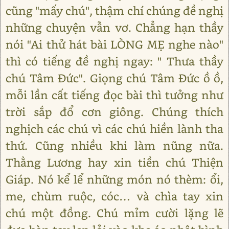
cũng "mấy chú", thậm chí chúng đề nghị
những chuyện vẫn vơ. Chẳng hạn thầy
nói "Ai thử hát bài LÒNG MẸ nghe nào"
thì có tiếng đề nghị ngay: " Thưa thầy
chú Tâm Đức". Giọng chú Tâm Đức ồ ồ,
mỗi lần cất tiếng đọc bài thì tưởng như
trời sắp đổ cơn giông. Chúng thích
nghịch các chú vì các chú hiền lành tha
thứ. Cũng nhiều khi làm nũng nữa.
Thằng Lương hay xin tiền chú Thiện
Giáp. Nó kể lể những món nó thèm: ổi,
me, chùm ruộc, cóc… và chìa tay xin
chú một đồng. Chú mỉm cười lặng lẽ