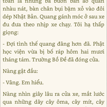
toàn là những bà buôn bán áo quần
nhàu nát, bàn chân bụi bặm xỏ vào đôi
dép Nhật Bản. Quang gánh móc ở sau xe
đu đưa theo nhịp xe chạy. Tôi hạ thấp
giọng:
- Đợi tình thế quang đãng hơn đã. Phật
học viện vừa bị bố ráp hôm hai mươi
tháng tám. Trường Bồ Đề đã đóng cửa.
Nàng gật đầu:
- Vâng. Em hiểu.
Nàng nhìn giây lâu ra cửa xe, mắt lước
qua những dãy cây ôma, cây mít, cây