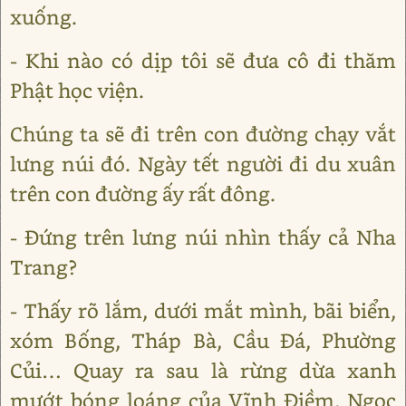
xuống.
- Khi nào có dịp tôi sẽ đưa cô đi thăm
Phật học viện.
Chúng ta sẽ đi trên con đường chạy vắt
lưng núi đó. Ngày tết người đi du xuân
trên con đường ấy rất đông.
- Đứng trên lưng núi nhìn thấy cả Nha
Trang?
- Thấy rõ lắm, dưới mắt mình, bãi biển,
xóm Bống, Tháp Bà, Cầu Đá, Phường
Củi… Quay ra sau là rừng dừa xanh
mướt bóng loáng của Vĩnh Điềm, Ngọc