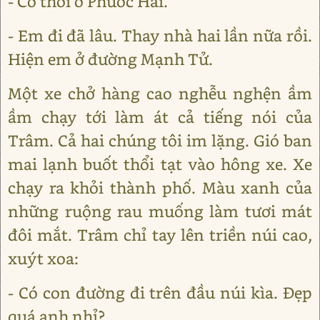
- Cô thôi ở Phước Hải.
- Em đi đã lâu. Thay nhà hai lần nữa rồi.
Hiện em ở đường Mạnh Tử.
Một xe chở hàng cao nghễu nghện ầm
ầm chạy tới làm át cả tiếng nói của
Trâm. Cả hai chúng tôi im lặng. Gió ban
mai lạnh buốt thổi tạt vào hông xe. Xe
chạy ra khỏi thành phố. Màu xanh của
những ruộng rau muống làm tươi mát
đôi mắt. Trâm chỉ tay lên triền núi cao,
xuýt xoa:
- Có con đường đi trên đầu núi kìa. Đẹp
quá anh nhỉ?