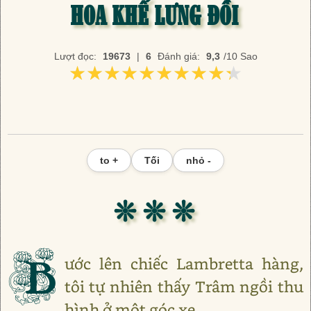
HOA KHẾ LƯNG ĐỒI
Lượt đọc:
19673
|
6
Đánh giá:
9,3
/10 Sao
★★★★★★★★★★
★★★★★★★★★★
to +
Tối
nhỏ -
❊ ❊ ❊
B
ước lên chiếc Lambretta hàng,
tôi tự nhiên thấy Trâm ngồi thu
hình ở một góc xe.