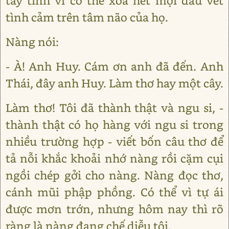
tẩy tinh vi có thể xóa hết mọi dấu vết
tình cảm trên tâm não của họ.
Nàng nói:
- À! Anh Huy. Cám ơn anh đã đến. Anh
Thái, đây anh Huy. Làm thơ hay một cây.
Làm thơ! Tôi đã thành thật và ngu si, -
thành thật có họ hàng với ngu si trong
nhiều trường hợp - viết bốn câu thơ để
tả nỗi khắc khoải nhớ nàng rồi cặm cụi
ngồi chép gởi cho nàng. Nàng đọc thơ,
cánh mũi phập phồng. Có thể vì tự ái
được mơn trớn, nhưng hôm nay thì rõ
ràng là nàng đang chế diễu tôi.