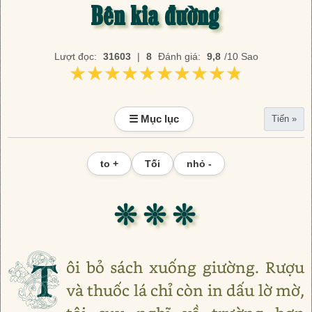
Bên kia đường
Lượt đọc:
31603
|
8
Đánh giá:
9,8
/10 Sao
★★★★★★★★★★
★★★★★★★★★★
☰ Mục lục
Tiến »
to +
Tối
nhỏ -
❊ ❊ ❊
T
ôi bỏ sách xuống giường. Rượu
và thuốc lá chỉ còn in dấu lờ mờ,