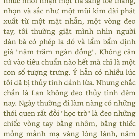
nhức nhối nhận một tia sáng loé thẳng,
nhọn và sắc như một mũi kim dài phát
xuất từ một mặt nhẫn, một vòng đeo
tay, tôi thường giật mình nhìn người
đàn bà có phép lạ đó và lẩm bẩm định
giá "năm trăm ngàn đồng". Không căn
cứ vào tiêu chuẩn nào hết mà chỉ là một
con số tượng trưng. Ý hẳn có nhiều lúc
tôi đã bị thủy tinh đánh lừa. Nhưng chắc
chắn là Lan không đeo thủy tinh đêm
nay. Ngày thường đi làm nàng có những
thói quen rất đỗi "học trò" là đeo những
chiếc vòng tay bằng nhôm, bằng thiếc
mỏng mảnh mạ vàng lóng lánh, năm