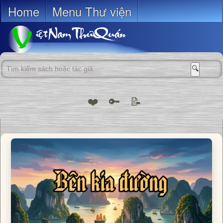
Home
Menu Thư viện
🔍
❤️
🔑
📝