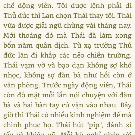
chế động viên. Tôi được lệnh phải đi
Thủ đức thì Lan chọn Thái thay tôi. Thái
vừa được giải ngũ chừng vài tháng nay.
Mới thoáng đó mà Thái đã làm xong
bốn năm quân dịch. Từ xạ trường Thủ
đức lăn đi khắp các nẻo chiến trường.
Thái vạm vỡ và bạo dạn không sợ khó
nhọc, không sợ đàn bà như hồi còn ở
văn phòng. Trước ngày động viên, Thái
còn đỏ mặt mỗi lần nói chuyện với đàn
bà và hai bàn tay cứ vặn vào nhau. Bây
giờ thì Thái có nhiều kinh nghiệm để mà
chinh phục họ. Thái hút "píp", đánh xì
tẩy và khiêu vũ. Mỗi kỳ nghỉ phép rời