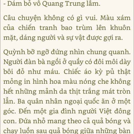
- Dám bỏ vô Quang Trung lắm.
Câu chuyện không có gì vui. Màu xám
của chiến tranh bao trùm lên khuôn
mặt, dáng người và sự vật được gợi ra.
Quỳnh bỡ ngỡ đứng nhìn chung quanh.
Người đàn bà ngồi ở quầy có đôi môi dày
bôi đỏ như máu. Chiếc áo kỳ pủ thật
mỏng in hình hoa màu nóng che không
hết những mảnh da thịt trắng mát tròn
lẳn. Ba quân nhân ngoại quốc ăn ở một
góc. Đến một gia đình người Việt đông
con. Đứa nhỏ mang theo cả quả bóng và
chạy luồn sau quả bóng giữa những bàn