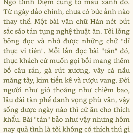
Ngô Đình Diệm cũng tô màu xanh đỏ.
Từ ngày đảo chính, chưa có bức ảnh nào
thay thế. Một bài văn chữ Hán nét bút
sắc sảo tán tụng nghệ thuật ăn. Tôi lỏng
bỏng đọc và nhớ được những chữ "dĩ
thực vi tiên". Mỗi lần đọc bài "tán" đó,
thực khách cứ muốn gọi bồi mang thêm
bồ câu rán, gà rút xương, vây cá nấu
măng tây, kim tiền kê và rượu vang. Đời
người như gió thoảng như chiêm bao,
lâu đài tàn phế danh vọng phù vân, vậy
sống được ngày nào thì cứ ăn cho thích
khẩu. Bài "tán" bảo như vậy nhưng hôm
nay quả tình là tôi không có thích thú gì