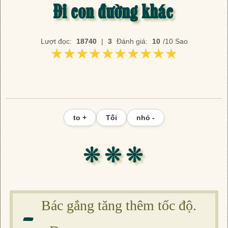
Đi con đường khác
Lượt đọc:
18740
|
3
Đánh giá:
10
/10 Sao
★★★★★★★★★★
★★★★★★★★★★
to +
Tối
nhỏ -
❊ ❊ ❊
-
Bác gắng tăng thêm tốc độ.