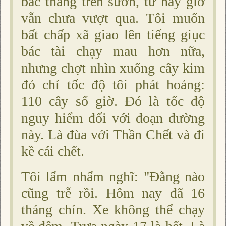
bắc thang trên sườn, từ nãy giờ
vẫn chưa vượt qua. Tôi muốn
bất chấp xã giao lên tiếng giục
bác tài chạy mau hơn nữa,
nhưng chợt nhìn xuống cây kim
đỏ chỉ tốc độ tôi phát hoảng:
110 cây số giờ. Ðó là tốc độ
nguy hiểm đối với đoạn đường
này. Là đùa với Thần Chết và đi
kề cái chết.
Tôi lẩm nhẩm nghĩ: "Ðằng nào
cũng trễ rồi. Hôm nay đã 16
tháng chín. Xe không thể chạy