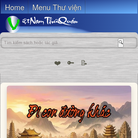
Home
Menu Thư viện
🔍
❤️
🔑
📝