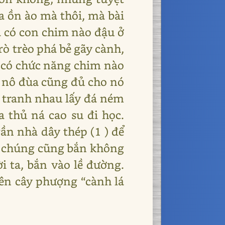
a ồn ào mà thôi, mà bài
iá có con chim nào đậu ở
rò trèo phá bẻ gãy cành,
g có chức năng chim nào
 nô đùa cũng đủ cho nó
ò tranh nhau lấy đá ném
a thủ ná cao su đi học.
ần nhà dây thép (1 ) để
 gì chúng cũng bắn không
i ta, bắn vào lề đường.
rên cây phượng “cành lá