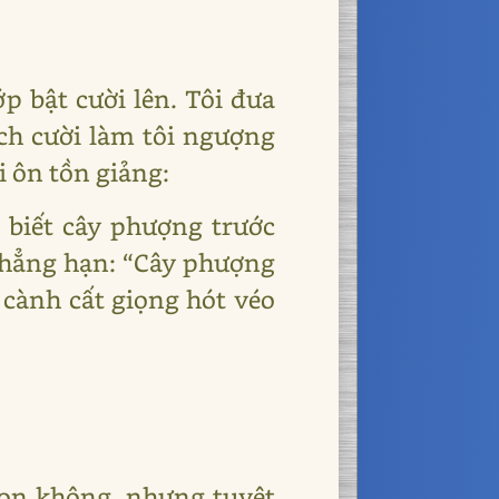
ớp bật cười lên. Tôi đưa
ích cười làm tôi ngượng
i ôn tồn giảng:
 biết cây phượng trước
 chẳng hạn: “Cây phượng
 cành cất giọng hót véo
 von không, nhưng tuyệt