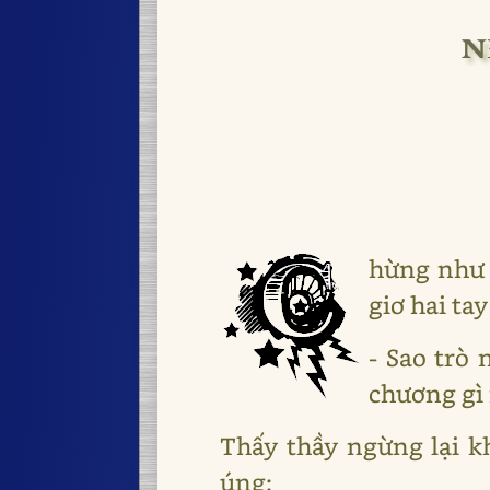
N
hừng như 
giơ hai tay
- Sao trò
chương gì
Thấy thầy ngừng lại kh
úng: