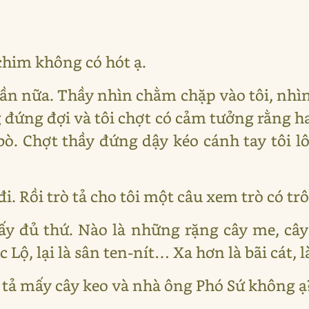
chim không có hót ạ.
 lần nữa. Thầy nhìn chằm chặp vào tôi, nhìn
ng đứng đợi và tôi chợt có cảm tưởng rằng hai
bò. Chợt thầy đứng dậy kéo cánh tay tôi l
 đi. Rồi trò tả cho tôi một câu xem trò có t
thấy đủ thứ. Nào là những rặng cây me, câ
ộ, lại là sân ten-nít… Xa hơn là bãi cát, là 
i tả mấy cây keo và nhà ông Phó Sứ không ạ