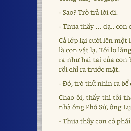
- Sao? Trò trả lời đi.
- Thưa thầy … dạ.. con 
Cả lớp lại cười lên một
là con vật lạ. Tôi lo lắ
ra như hai tai của con 
rồi chỉ ra trước mặt:
- Đó, trò thử nhìn ra bể
Chao ôi, thấy thì tôi 
nhà ông Phó Sứ, ông Lục L
- Thưa thầy con có phả