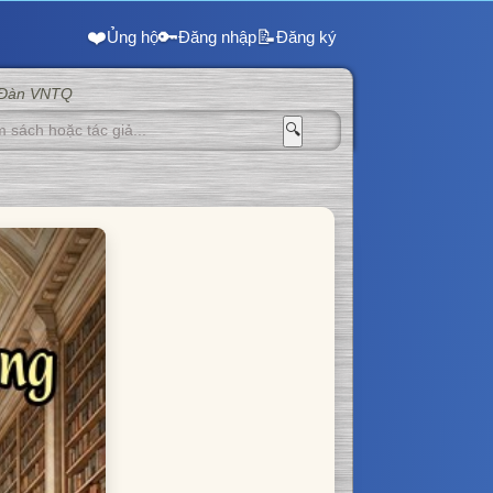
❤️
🔑
📝
Ủng hộ
Đăng nhập
Đăng ký
 Đàn VNTQ
🔍