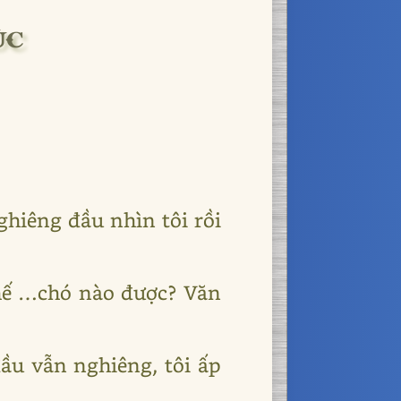
ÚC
hiêng đầu nhìn tôi rồi
 thế …chó nào được? Văn
đầu vẫn nghiêng, tôi ấp