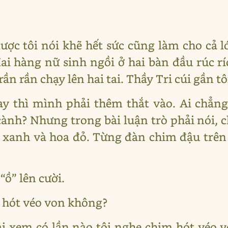
ược tôi nói khẽ hết sức cũng làm cho cả l
i hàng nữ sinh ngồi ở hai bàn đầu rúc r
ần rần chạy lên hai tai. Thầy Tri cúi gần tô
ay thì mình phải thêm thắt vào. Ai chẳng
 cành? Nhưng trong bài luận trò phải nói,
 xanh và hoa đỏ. Từng đàn chim đậu trên
 “ồ” lên cười.
m hót véo von không?
ại xem có lần nào tôi nghe chim hót véo