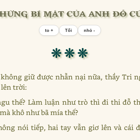
HỮNG BÍ MẬT CỦA ANH ĐỖ C
to +
Tối
nhỏ -
❊ ❊ ❊
không giữ được nhẫn nại nữa, thầy Tri ng
 lên trời:
 ngu thế? Làm luận như trò thì đi thi đỗ
 mà khô như bã mía thế?
ông nói tiếp, hai tay vẫn giơ lên và cái 