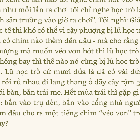
như mỗi lần ra chơi tôi chỉ nghe học trò l
nh sân trường vào giờ ra chơi”. Tôi nghĩ: G
 tế thì khó có thể vì cậy phượng bị lũ học t
 thì có chim nào thèm đến đậu - mà cho rằn
ượng mà muốn véo von hót thì lũ học trò
không bay thì thế nào nó cũng bị lũ học tr
. Lũ học trò cứ mươi đứa là đã có vài đứ
ồi rủ nhau đi lang thang ở dãy cây rậm g
rái bàn, bắn trái me. Hết mùa trái thì gặp
 bắn vào trụ đèn, bắn vào cổng nhà ngườ
 tìm đâu cho ra một tiếng chim “véo von” t
ày?