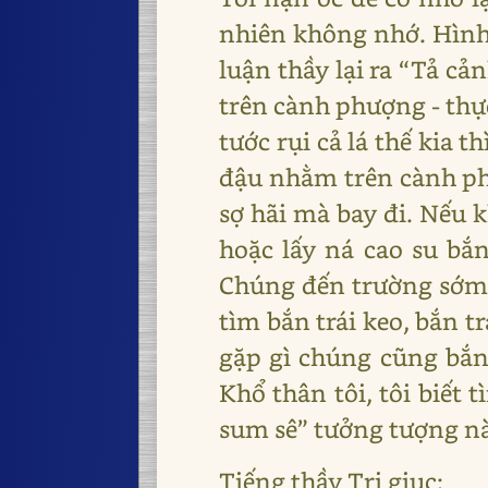
nhiên không nhớ. Hình 
luận thầy lại ra “Tả cả
trên cành phượng - thực
tước rụi cả lá thế kia
đậu nhằm trên cành ph
sợ hãi mà bay đi. Nếu 
hoặc lấy ná cao su bắn
Chúng đến trường sớm r
tìm bắn trái keo, bắn t
gặp gì chúng cũng bắn:
Khổ thân tôi, tôi biết
sum sê” tưởng tượng n
Tiếng thầy Tri giục: