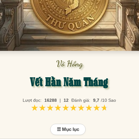
Võ Hồng
Vết Hằn Năm Tháng
Lượt đọc:
16288
|
12
Đánh giá:
9,7
/10 Sao
★★★★★★★★★★
★★★★★★★★★★
☰ Mục lục