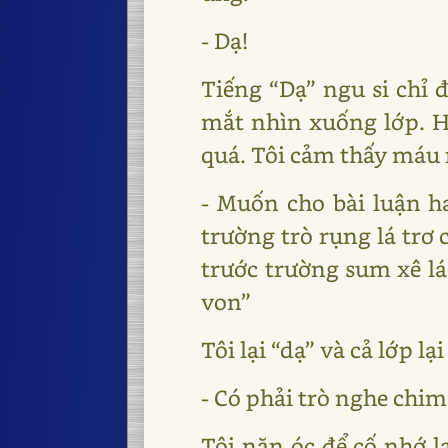
- Dạ!
Tiếng “Dạ” ngu si chỉ đ
mắt nhìn xuống lớp. Ha
quá. Tôi cảm thấy máu r
- Muốn cho bài luận h
trường trò rụng lá trơ
trước trường sum xê lá
von”
Tôi lại “dạ” và cả lớp lại
- Có phải trò nghe chi
Tôi nặn óc để cố nhớ l