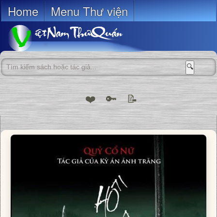
Home
Menu Thư viện
🔍
❤️
🔑
📝