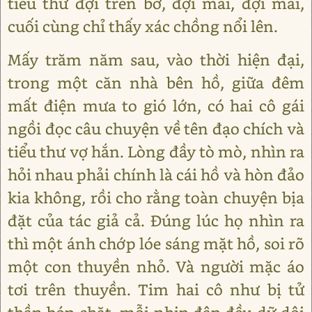
tiểu thư đợi trên bờ, đợi mãi, đợi mãi,
cuối cùng chỉ thấy xác chồng nổi lên.
Mấy trăm năm sau, vào thời hiện đại,
trong một căn nhà bên hồ, giữa đêm
mất điện mưa to gió lớn, có hai cô gái
ngồi đọc câu chuyện về tên đạo chích và
tiểu thư vợ hắn. Lòng đầy tò mò, nhìn ra
hỏi nhau phải chính là cái hồ và hòn đảo
kia không, rồi cho rằng toàn chuyện bịa
đặt của tác giả cả. Đúng lúc họ nhìn ra
thì một ánh chớp lóe sáng mặt hồ, soi rõ
một con thuyền nhỏ. Và người mặc áo
tơi trên thuyền. Tim hai cô như bị tử