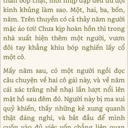
thần bóp chặt, mỗi nhịp đập đều dữ dội
kinh khủng làm sao. Một, hai, ba, bốn,
năm. Trên thuyền có cả thảy năm người
mặc áo tơi! Chưa kịp hoàn hồn thì trong
nhà xuất hiện thêm một người, vươn
đôi tay khẳng khiu bóp nghiến lấy cổ
một cô.
Mấy năm sau, có một người ngồi đọc
câu chuyện về hai cô gái này, và về năm
cái xác trắng nhễ nhại lần lượt nổi lên
mặt hồ sau đêm đó. Người này bị ma xui
quỷ khiến, thấy những kẻ xung quanh
thật đáng nghi, và bắt đầu để mình
cuốn vào đủ việc vốn chẳng liên quan