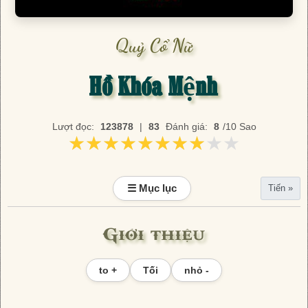
Quỷ Cổ Nữ
Hồ Khóa Mệnh
Lượt đọc:
123878
|
83
Đánh giá:
8
/10 Sao
★★★★★★★★★★
★★★★★★★★★★
☰ Mục lục
Tiến »
Giới thiệu
to +
Tối
nhỏ -