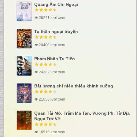
Quang Âm Chi Ngoại
👁 26271 lượt xem
Tu thần ngoại truyện
👁 24400 lượt xem
Phàm Nhân Tu Tiên
👁 24282 lượt xem
Bất lương chi niên thiếu khinh cuồng
👁 21053 lượt xem
Quan Tài Mở, Trăm Ma Tan, Vương Phi Từ Địa
Ngục Trở Về
👁 16515 lượt xem