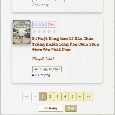
79 Chương
6.8.2026
Text
Sư Muội Dùng Đan Lô Nấu Cháo
Trắng Khiến Tông Môn Cách Vách
Thèm Đến Phát Khóc
Khuyết Danh
Tiên Hiệp, Tu Chân
608 Chương
««
«
1
2
3
4
5
»
»»
Đến