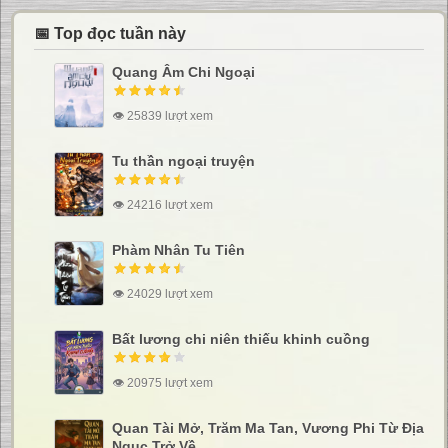
📅 Top đọc tuần này
Quang Âm Chi Ngoại
👁 25839 lượt xem
Tu thần ngoại truyện
👁 24216 lượt xem
Phàm Nhân Tu Tiên
👁 24029 lượt xem
Bất lương chi niên thiếu khinh cuồng
👁 20975 lượt xem
Quan Tài Mở, Trăm Ma Tan, Vương Phi Từ Địa
Ngục Trở Về