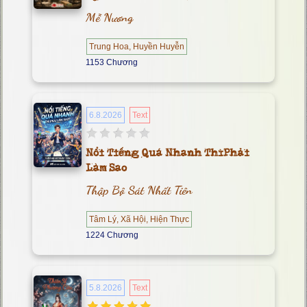
Mễ Nương
Trung Hoa, Huyền Huyễn
1153 Chương
6.8.2026
Text
Nổi Tiếng Quá Nhanh Thì Phải
Làm Sao
Thập Bộ Sát Nhất Tiên
Tâm Lý, Xã Hội, Hiện Thực
1224 Chương
5.8.2026
Text