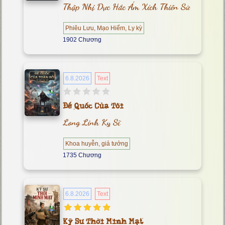
Thập Nhị Dực Hắc Ám Xích Thiên Sứ
Phiêu Lưu, Mạo Hiểm, Ly kỳ
1902 Chương
6.8.2026
Text
Đế Quốc Của Tôi
Long Linh Kỵ Sĩ
Khoa huyễn, giả tưởng
1735 Chương
6.8.2026
Text
Kỹ Sư Thời Minh Mạt