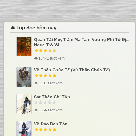
🔥 Top đọc hôm nay
Quan Tài Mở, Trăm Ma Tan, Vương Phi Từ Địa
Ngục Trở Về
👁 10442 lượt xem
Võ Thần Chúa Tể (Vũ Thần Chúa Tể)
👁 6931 lượt xem
Sát Thần Chí Tôn
👁 2856 lượt xem
Võ Đạo Đan Tôn