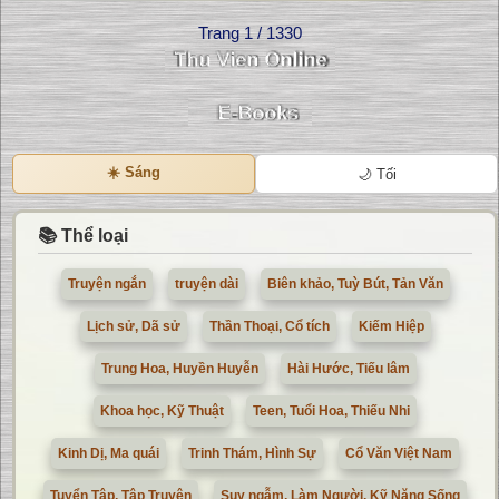
Trang 1 / 1330
☀️ Sáng
🌙 Tối
📚 Thể loại
Truyện ngắn
truyện dài
Biên khảo, Tuỳ Bút, Tản Văn
Lịch sử, Dã sử
Thần Thoại, Cổ tích
Kiếm Hiệp
Trung Hoa, Huyền Huyễn
Hài Hước, Tiếu lâm
Khoa học, Kỹ Thuật
Teen, Tuổi Hoa, Thiếu Nhi
Kinh Dị, Ma quái
Trinh Thám, Hình Sự
Cổ Văn Việt Nam
Tuyển Tập, Tập Truyện
Suy ngẫm, Làm Người, Kỹ Năng Sống