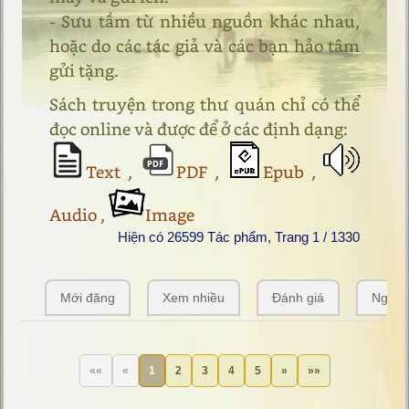
- Sưu tầm từ nhiều nguồn khác nhau,
hoặc do các tác giả và các bạn hảo tâm
gửi tặng.
Sách truyện trong thư quán chỉ có thể
đọc online và được để ở các định dạng:
Text
,
PDF
,
Epub
,
Audio
,
Image
Hiện có 26599 Tác phẩm, Trang 1 / 1330
Mới đăng
Xem nhiều
Đánh giá
Ngẫu 
««
«
1
2
3
4
5
»
»»