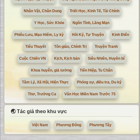
Nhân Vật, Chân Dung
Triết Học, Kinh Tế, Tài Chính
Y Học, Sức Khỏe
Ngôn Tình, Lãng Mạn
Phiêu Lưu, Mạo Hiểm, Ly kỳ
Hồi Ký, Tự Truyện
Kinh Điển
Tiểu Thuyết
Tôn giáo, Chính Trị
Truyện Tranh
Cuộc Chiến VN
Kịch, Kịch bản
Siêu Nhiên, Huyền bí
Khoa huyễn, giả tưởng
Tiên Hiệp, Tu Chân
Tâm Lý, Xã Hội, Hiện Thực
Phóng sự, điều tra, Du ký
Thơ, Trường Ca
Văn Học Miền Nam Trước 75
🌏 Tác giả theo khu vực
Việt Nam
Phương Đông
Phương Tây