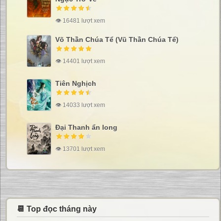
👁 16481 lượt xem
Võ Thần Chúa Tể (Vũ Thần Chúa Tể)
👁 14401 lượt xem
Tiên Nghịch
👁 14033 lượt xem
Đại Thanh ẩn long
👁 13701 lượt xem
📆 Top đọc tháng này