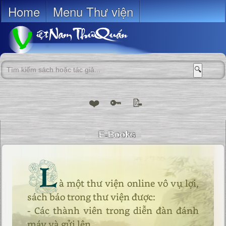
Home
Menu Thư viện
🔍
❤️
🔑
📝
L
à một thư viện online vô vụ lợi,
sách báo trong thư viện được:
- Các thành viên trong diễn đàn đánh
máy và gửi lên.