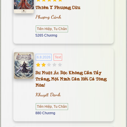
Thiên Y Phượng Cửu
Phượng Cảnh
Tiên Hiệp, Tu Chân
5265 Chương
6.8.2026
Text
Sư Muội Ác Độc Không Cần Tẩy
Trắng, Một Mình Cân Hết Cả Tông
Môn!
Khuyết Danh
Tiên Hiệp, Tu Chân
880 Chương