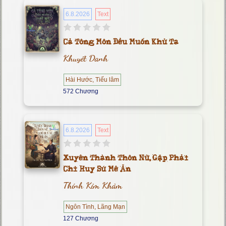
6.8.2026
Text
Cả Tông Môn Đều Muốn Khử Ta
Khuyết Danh
Hài Hước, Tiếu lâm
572 Chương
6.8.2026
Text
Xuyên Thành Thôn Nữ, Gặp Phải
Chỉ Huy Sứ Mê Ăn
Thính Kim Khảm
Ngôn Tình, Lãng Mạn
127 Chương