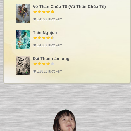
Võ Thần Chúa Tể (Vũ Thần Chúa Tể)
👁 14593 lượt xem
Tiên Nghịch
👁 14163 lượt xem
Đại Thanh ẩn long
👁 13812 lượt xem