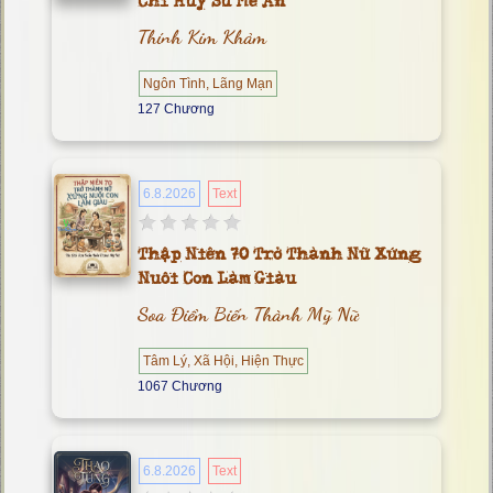
Chỉ Huy Sứ Mê Ăn
Thính Kim Khảm
Ngôn Tình, Lãng Mạn
127 Chương
6.8.2026
Text
Thập Niên 70 Trở Thành Nữ Xứng
Nuôi Con Làm Giàu
Soa Điểm Biến Thành Mỹ Nữ
Tâm Lý, Xã Hội, Hiện Thực
1067 Chương
6.8.2026
Text