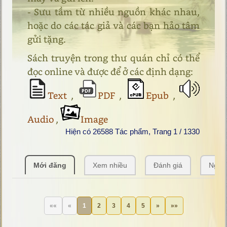
- Sưu tầm từ nhiều nguồn khác nhau,
hoặc do các tác giả và các bạn hảo tâm
gửi tặng.
Sách truyện trong thư quán chỉ có thể
đọc online và được để ở các định dạng:
Text
,
PDF
,
Epub
,
Audio
,
Image
Hiện có 26588 Tác phẩm, Trang 1 / 1330
Mới đăng
Xem nhiều
Đánh giá
Ngẫu
««
«
1
2
3
4
5
»
»»