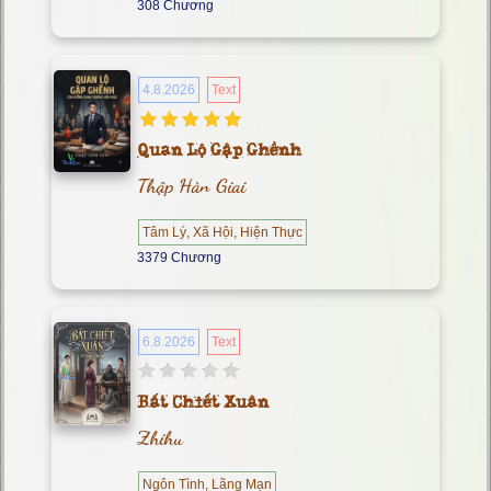
308 Chương
4.8.2026
Text
Quan Lộ Gập Ghềnh
Thập Hàn Giai
Tâm Lý, Xã Hội, Hiện Thực
3379 Chương
6.8.2026
Text
Bất Chiết Xuân
Zhihu
Ngôn Tình, Lãng Mạn