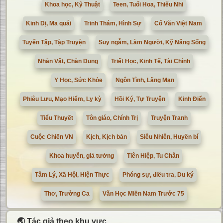
Khoa học, Kỹ Thuật
Teen, Tuổi Hoa, Thiếu Nhi
Kinh Dị, Ma quái
Trinh Thám, Hình Sự
Cổ Văn Việt Nam
Tuyển Tập, Tập Truyện
Suy ngẫm, Làm Người, Kỹ Năng Sống
Nhân Vật, Chân Dung
Triết Học, Kinh Tế, Tài Chính
Y Học, Sức Khỏe
Ngôn Tình, Lãng Mạn
Phiêu Lưu, Mạo Hiểm, Ly kỳ
Hồi Ký, Tự Truyện
Kinh Điển
Tiểu Thuyết
Tôn giáo, Chính Trị
Truyện Tranh
Cuộc Chiến VN
Kịch, Kịch bản
Siêu Nhiên, Huyền bí
Khoa huyễn, giả tưởng
Tiên Hiệp, Tu Chân
Tâm Lý, Xã Hội, Hiện Thực
Phóng sự, điều tra, Du ký
Thơ, Trường Ca
Văn Học Miền Nam Trước 75
🌏 Tác giả theo khu vực