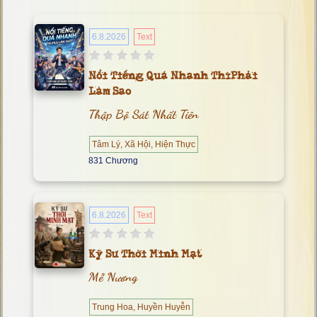
6.8.2026
Text
Nổi Tiếng Quá Nhanh Thì Phải
Làm Sao
Thập Bộ Sát Nhất Tiên
Tâm Lý, Xã Hội, Hiện Thực
831 Chương
6.8.2026
Text
Kỹ Sư Thời Minh Mạt
Mễ Nương
Trung Hoa, Huyền Huyễn