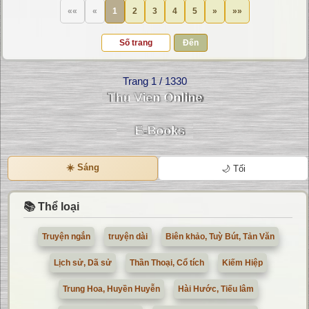
««
«
1
2
3
4
5
»
»»
Đến
Trang 1 / 1330
☀️ Sáng
🌙 Tối
📚 Thể loại
Truyện ngắn
truyện dài
Biên khảo, Tuỳ Bút, Tản Văn
Lịch sử, Dã sử
Thần Thoại, Cổ tích
Kiếm Hiệp
Trung Hoa, Huyền Huyễn
Hài Hước, Tiếu lâm