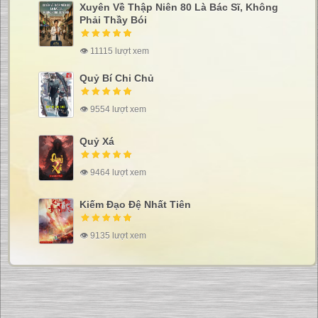
Xuyên Về Thập Niên 80 Là Bác Sĩ, Không
Phải Thầy Bói
👁 11115 lượt xem
Quỷ Bí Chi Chủ
👁 9554 lượt xem
Quỷ Xá
👁 9464 lượt xem
Kiếm Đạo Đệ Nhất Tiên
👁 9135 lượt xem