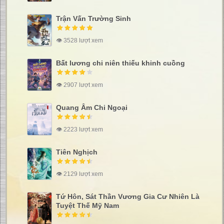
Trận Vấn Trường Sinh
👁 3528 lượt xem
Bất lương chi niên thiếu khinh cuồng
👁 2907 lượt xem
Quang Âm Chi Ngoại
👁 2223 lượt xem
Tiên Nghịch
👁 2129 lượt xem
Tứ Hôn, Sát Thần Vương Gia Cư Nhiên Là
Tuyệt Thế Mỹ Nam