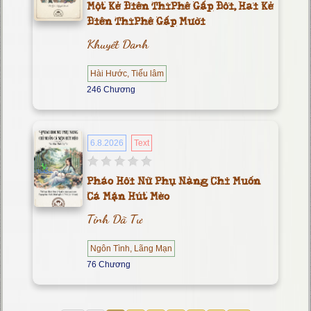
Một Kẻ Điên Thì Phê Gấp Đôi, Hai Kẻ
Điên Thì Phê Gấp Mười
Khuyết Danh
Hài Hước, Tiếu lâm
246 Chương
6.8.2026
Text
Pháo Hôi Nữ Phụ Nàng Chỉ Muốn
Cá Mặn Hút Mèo
Tỉnh Dã Tư
Ngôn Tình, Lãng Mạn
76 Chương