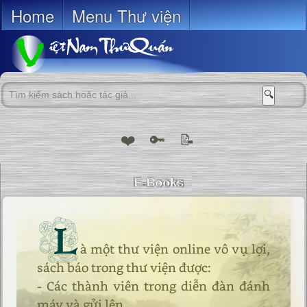
Home
Menu Thư viện
🔍
❤️
🔑
📝
L
à một thư viện online vô vụ lợi,
sách báo trong thư viện được:
- Các thành viên trong diễn đàn đánh
máy và gửi lên.