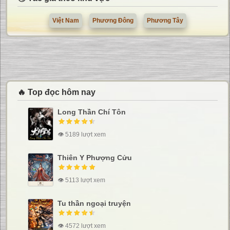
Việt Nam
Phương Đông
Phương Tây
🔥 Top đọc hôm nay
Long Thần Chí Tôn
👁 5189 lượt xem
Thiên Y Phượng Cửu
👁 5113 lượt xem
Tu thần ngoại truyện
👁 4572 lượt xem