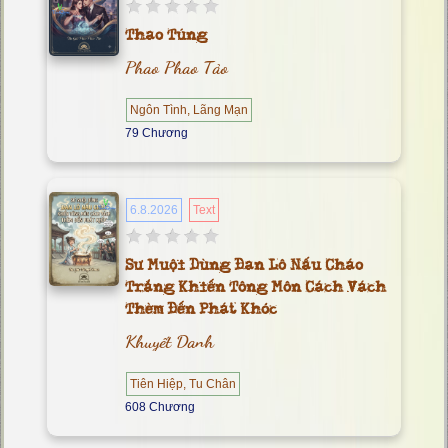
Thao Túng
Phao Phao Tảo
Ngôn Tình, Lãng Mạn
79 Chương
6.8.2026
Text
Sư Muội Dùng Đan Lô Nấu Cháo
Trắng Khiến Tông Môn Cách Vách
Thèm Đến Phát Khóc
Khuyết Danh
Tiên Hiệp, Tu Chân
608 Chương