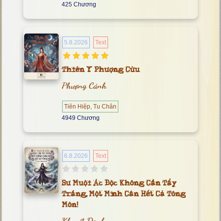
425 Chương
5.8.2026
Text
Thiên Y Phượng Cửu
Phượng Cảnh
Tiên Hiệp, Tu Chân
4949 Chương
6.8.2026
Text
Sư Muội Ác Độc Không Cần Tẩy
Trắng, Một Mình Cân Hết Cả Tông
Môn!
Khuyết Danh