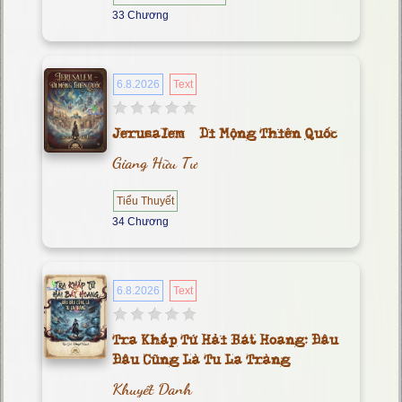
33 Chương
6.8.2026
Text
Jerusalem – Di Mộng Thiên Quốc
Giang Hữu Tư
Tiểu Thuyết
34 Chương
6.8.2026
Text
Tra Khắp Tứ Hải Bát Hoang: Đâu
Đâu Cũng Là Tu La Tràng
Khuyết Danh