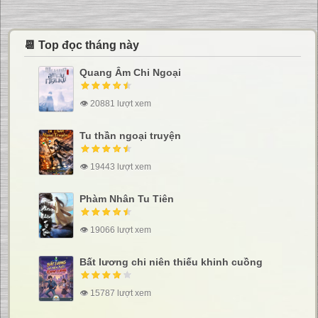
📆 Top đọc tháng này
Quang Âm Chi Ngoại
👁 20881 lượt xem
Tu thần ngoại truyện
👁 19443 lượt xem
Phàm Nhân Tu Tiên
👁 19066 lượt xem
Bất lương chi niên thiếu khinh cuồng
👁 15787 lượt xem