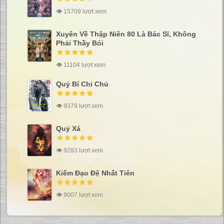
👁 15709 lượt xem
Xuyên Về Thập Niên 80 Là Bác Sĩ, Không
Phải Thầy Bói
👁 11104 lượt xem
Quỷ Bí Chi Chủ
👁 9379 lượt xem
Quỷ Xá
👁 9283 lượt xem
Kiếm Đạo Đệ Nhất Tiên
👁 9007 lượt xem