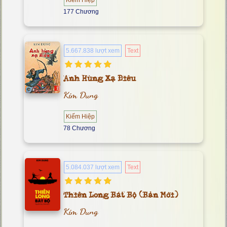
Kiếm Hiệp
177 Chương
5.667.838 lượt xem
Text
Anh Hùng Xạ Điêu
Kim Dung
Kiếm Hiệp
78 Chương
5.084.037 lượt xem
Text
Thiên Long Bát Bộ (Bản Mới)
Kim Dung