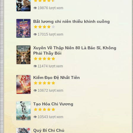
👁 19876 lượt xem
Bất lương chi niên thiếu khinh cuồng
👁 17015 lượt xem
Xuyên Về Thập Niên 80 Là Bác Sĩ, Không
Phải Thầy Bói
👁 11474 lượt xem
Kiếm Đạo Đệ Nhất Tiên
👁 10672 lượt xem
Tạo Hóa Chi Vương
👁 10543 lượt xem
Quỷ Bí Chi Chủ