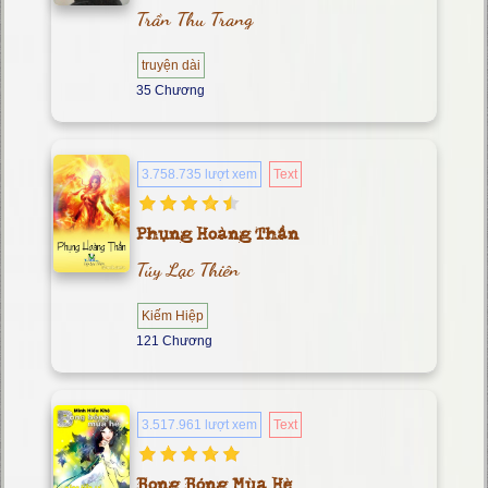
Trần Thu Trang
truyện dài
35 Chương
3.758.735 lượt xem
Text
Phụng Hoàng Thần
Túy Lạc Thiên
Kiếm Hiệp
121 Chương
3.517.961 lượt xem
Text
Bong Bóng Mùa Hè