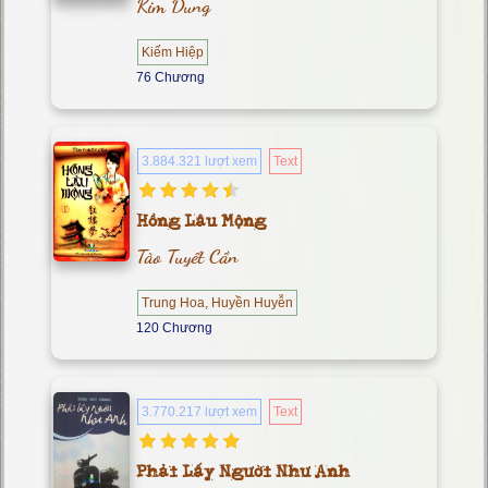
Kim Dung
Kiếm Hiệp
76 Chương
3.884.321 lượt xem
Text
Hồng Lâu Mộng
Tào Tuyết Cần
Trung Hoa, Huyền Huyễn
120 Chương
3.770.217 lượt xem
Text
Phải Lấy Người Như Anh