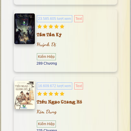
23.585.605 lượt xem
Text
Tầm Tần Ký
Huỳnh Dị
Kiếm Hiệp
289 Chương
16.609.672 lượt xem
Text
Tiếu Ngạo Giang Hồ
Kim Dung
Kiếm Hiệp
225 Chương