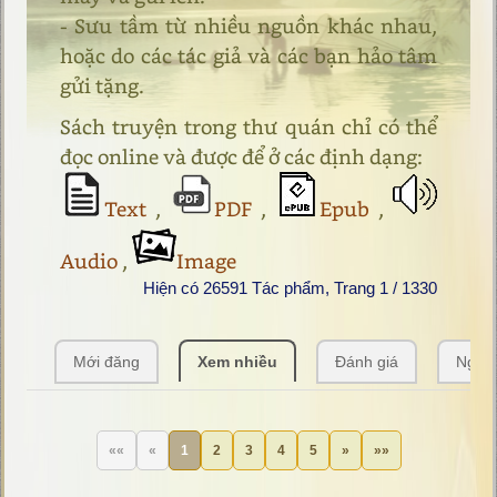
- Sưu tầm từ nhiều nguồn khác nhau,
hoặc do các tác giả và các bạn hảo tâm
gửi tặng.
Sách truyện trong thư quán chỉ có thể
đọc online và được để ở các định dạng:
Text
,
PDF
,
Epub
,
Audio
,
Image
Hiện có 26591 Tác phẩm, Trang 1 / 1330
Mới đăng
Xem nhiều
Đánh giá
Ngẫu 
««
«
1
2
3
4
5
»
»»