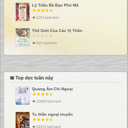
Lý Triều Bá Đạo Phò Mã
👁 1253 lượt xem
Thế Giới Của Các Vị Thần
👁 935 lượt xem
📅 Top đọc tuần này
Quang Âm Chi Ngoại
👁 21665 lượt xem
Tu thần ngoại truyện
👁 20172 lượt xem