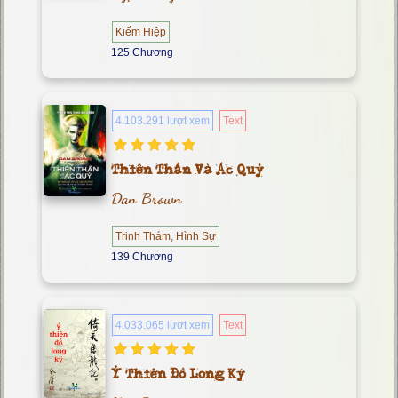
Kiếm Hiệp
125 Chương
4.103.291 lượt xem
Text
Thiên Thần Và Ác Quỷ
Dan Brown
Trinh Thám, Hình Sự
139 Chương
4.033.065 lượt xem
Text
Ỷ Thiên Đồ Long Ký