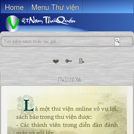
Home
Menu Thư viện
🔍
❤️
🔑
📝
L
à một thư viện online vô vụ lợi,
sách báo trong thư viện được:
- Các thành viên trong diễn đàn đánh
máy và gửi lên.