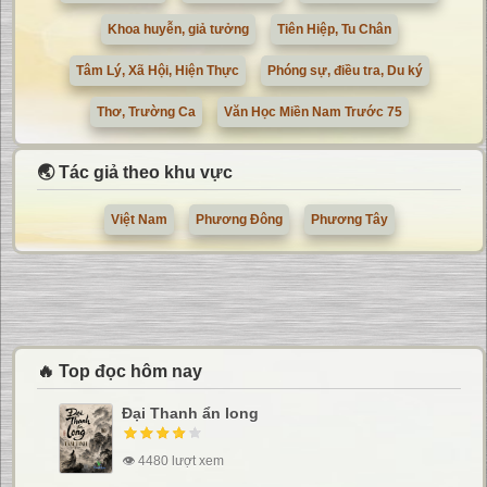
Khoa huyễn, giả tưởng
Tiên Hiệp, Tu Chân
Tâm Lý, Xã Hội, Hiện Thực
Phóng sự, điều tra, Du ký
Thơ, Trường Ca
Văn Học Miền Nam Trước 75
🌏 Tác giả theo khu vực
Việt Nam
Phương Đông
Phương Tây
🔥 Top đọc hôm nay
Đại Thanh ẩn long
👁 4480 lượt xem