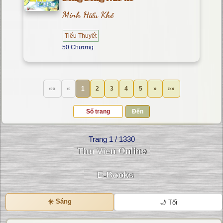
Minh Hiểu Khê
Tiểu Thuyết
50 Chương
««
«
1
2
3
4
5
»
»»
Đến
Trang 1 / 1330
☀️ Sáng
🌙 Tối