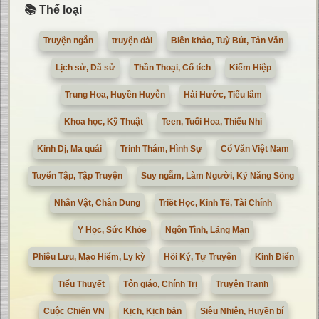
📚 Thể loại
Truyện ngắn
truyện dài
Biên khảo, Tuỳ Bút, Tản Văn
Lịch sử, Dã sử
Thần Thoại, Cổ tích
Kiếm Hiệp
Trung Hoa, Huyền Huyễn
Hài Hước, Tiếu lâm
Khoa học, Kỹ Thuật
Teen, Tuổi Hoa, Thiếu Nhi
Kinh Dị, Ma quái
Trinh Thám, Hình Sự
Cổ Văn Việt Nam
Tuyển Tập, Tập Truyện
Suy ngẫm, Làm Người, Kỹ Năng Sống
Nhân Vật, Chân Dung
Triết Học, Kinh Tế, Tài Chính
Y Học, Sức Khỏe
Ngôn Tình, Lãng Mạn
Phiêu Lưu, Mạo Hiểm, Ly kỳ
Hồi Ký, Tự Truyện
Kinh Điển
Tiểu Thuyết
Tôn giáo, Chính Trị
Truyện Tranh
Cuộc Chiến VN
Kịch, Kịch bản
Siêu Nhiên, Huyền bí