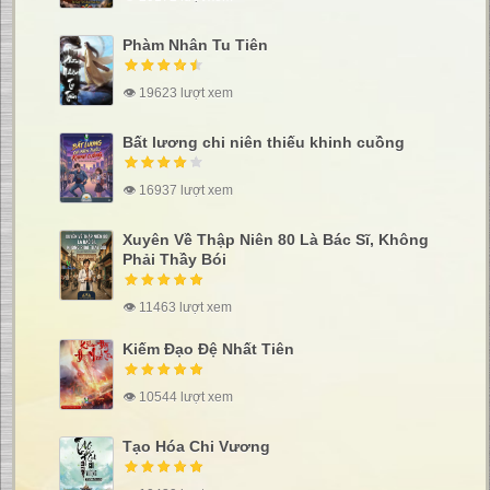
Phàm Nhân Tu Tiên
👁 19623 lượt xem
Bất lương chi niên thiếu khinh cuồng
👁 16937 lượt xem
Xuyên Về Thập Niên 80 Là Bác Sĩ, Không
Phải Thầy Bói
👁 11463 lượt xem
Kiếm Đạo Đệ Nhất Tiên
👁 10544 lượt xem
Tạo Hóa Chi Vương