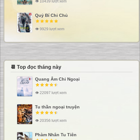
👁 10439 lượt xem
Quỷ Bí Chi Chủ
👁 9929 lượt xem
📆 Top đọc tháng này
Quang Âm Chi Ngoại
👁 22097 lượt xem
Tu thần ngoại truyện
👁 20356 lượt xem
Phàm Nhân Tu Tiên