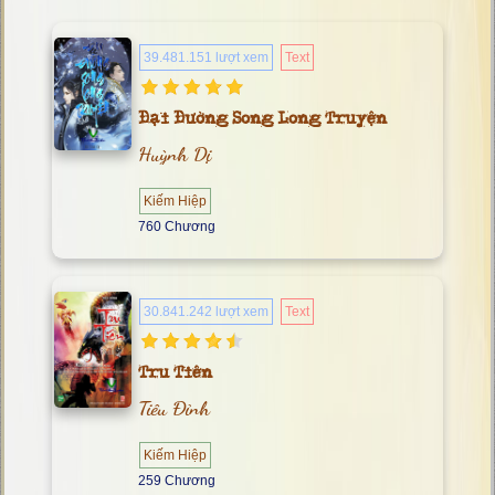
39.481.151 lượt xem
Text
Đại Đường Song Long Truyện
Huỳnh Dị
Kiếm Hiệp
760 Chương
30.841.242 lượt xem
Text
Tru Tiên
Tiêu Đỉnh
Kiếm Hiệp
259 Chương