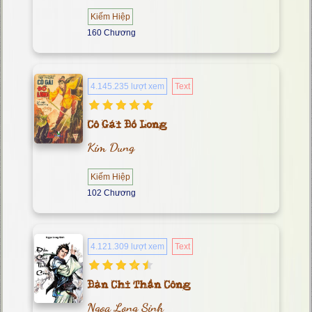
Kiếm Hiệp
160 Chương
4.145.235 lượt xem
Text
Cô Gái Đồ Long
Kim Dung
Kiếm Hiệp
102 Chương
4.121.309 lượt xem
Text
Đàn Chỉ Thần Công
Ngọa Long Sinh