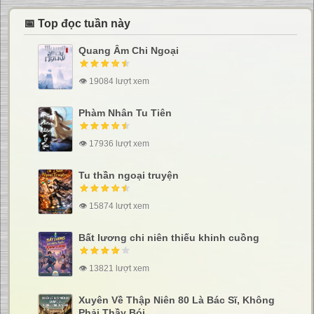
📅 Top đọc tuần này
Quang Âm Chi Ngoại
👁 19084 lượt xem
Phàm Nhân Tu Tiên
👁 17936 lượt xem
Tu thần ngoại truyện
👁 15874 lượt xem
Bất lương chi niên thiếu khinh cuồng
👁 13821 lượt xem
Xuyên Về Thập Niên 80 Là Bác Sĩ, Không
Phải Thầy Bói