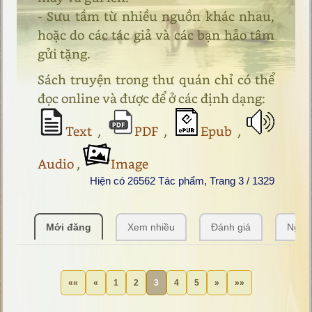
- Sưu tầm từ nhiều nguồn khác nhau,
hoặc do các tác giả và các bạn hảo tâm
gửi tặng.
Sách truyện trong thư quán chỉ có thể
đọc online và được để ở các định dạng:
Text
,
PDF
,
Epub
,
Audio
,
Image
Hiện có 26562 Tác phẩm, Trang 3 / 1329
Mới đăng
Xem nhiều
Đánh giá
Ngẫu
««
«
1
2
3
4
5
»
»»