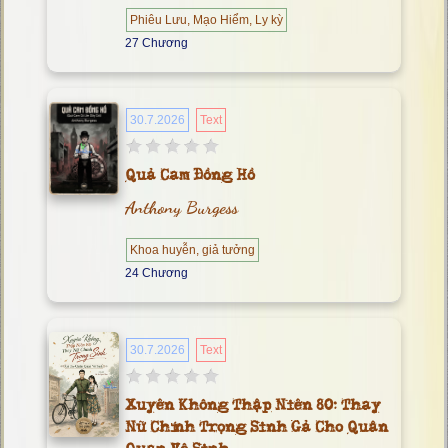
Phiêu Lưu, Mạo Hiểm, Ly kỳ
27 Chương
30.7.2026
Text
Quả Cam Đồng Hồ
Anthony Burgess
Khoa huyễn, giả tưởng
24 Chương
30.7.2026
Text
Xuyên Không Thập Niên 80: Thay
Nữ Chính Trọng Sinh Gả Cho Quân