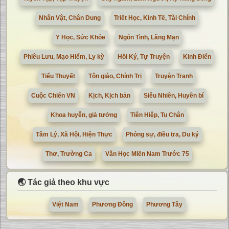
Nhân Vật, Chân Dung
Triết Học, Kinh Tế, Tài Chính
Y Học, Sức Khỏe
Ngôn Tình, Lãng Mạn
Phiêu Lưu, Mạo Hiểm, Ly kỳ
Hồi Ký, Tự Truyện
Kinh Điển
Tiểu Thuyết
Tôn giáo, Chính Trị
Truyện Tranh
Cuộc Chiến VN
Kịch, Kịch bản
Siêu Nhiên, Huyền bí
Khoa huyễn, giả tưởng
Tiên Hiệp, Tu Chân
Tâm Lý, Xã Hội, Hiện Thực
Phóng sự, điều tra, Du ký
Thơ, Trường Ca
Văn Học Miền Nam Trước 75
🌏 Tác giả theo khu vực
Việt Nam
Phương Đông
Phương Tây