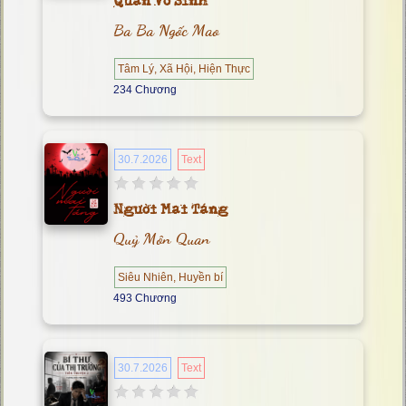
Quan Vô Sinh
Ba Ba Ngốc Mao
Tâm Lý, Xã Hội, Hiện Thực
234 Chương
30.7.2026
Text
Người Mai Táng
Quỷ Môn Quan
Siêu Nhiên, Huyền bí
493 Chương
30.7.2026
Text