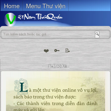
Home
Menu Thư viện
🔍
❤️
🔑
📝
L
à một thư viện online vô vụ lợi,
sách báo trong thư viện được:
- Các thành viên trong diễn đàn đánh
máy và gửi lên.