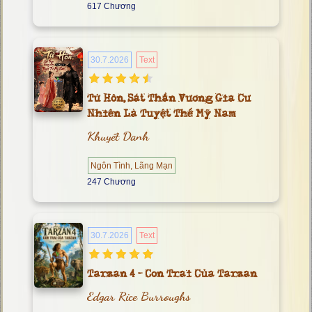
617 Chương
30.7.2026
Text
Tứ Hôn, Sát Thần Vương Gia Cư
Nhiên Là Tuyệt Thế Mỹ Nam
Khuyết Danh
Ngôn Tình, Lãng Mạn
247 Chương
30.7.2026
Text
Tarzan 4 - Con Trai Của Tarzan
Edgar Rice Burroughs