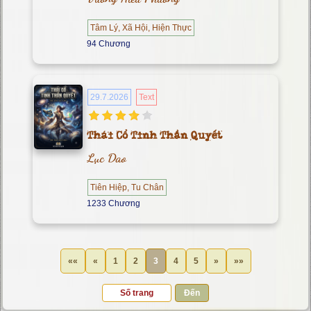
Tâm Lý, Xã Hội, Hiện Thực
94 Chương
29.7.2026
Text
Thái Cổ Tinh Thần Quyết
Lục Dao
Tiên Hiệp, Tu Chân
1233 Chương
««
«
1
2
3
4
5
»
»»
Đến