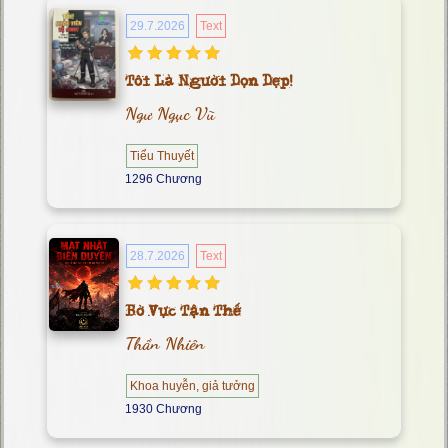
29.7.2026
Text
Tôi Là Người Dọn Dẹp!
Ngư Ngục Vũ
Tiểu Thuyết
1296 Chương
28.7.2026
Text
Bờ Vực Tận Thế
Thần Nhiên
Khoa huyễn, giả tưởng
1930 Chương