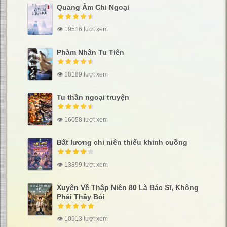
Quang Âm Chi Ngoại
👁 19516 lượt xem
Phàm Nhân Tu Tiên
👁 18189 lượt xem
Tu thần ngoại truyện
👁 16058 lượt xem
Bất lương chi niên thiếu khinh cuồng
👁 13899 lượt xem
Xuyên Về Thập Niên 80 Là Bác Sĩ, Không
Phải Thầy Bói
👁 10913 lượt xem