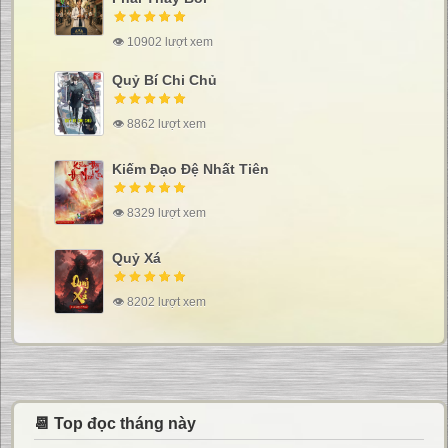
👁 10902 lượt xem
Quỷ Bí Chi Chủ
👁 8862 lượt xem
Kiếm Đạo Đệ Nhất Tiên
👁 8329 lượt xem
Quỷ Xá
👁 8202 lượt xem
📆 Top đọc tháng này