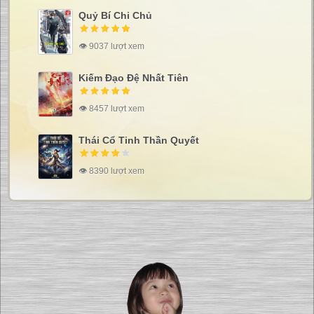
Quỷ Bí Chi Chủ
👁 9037 lượt xem
Kiếm Đạo Đệ Nhất Tiên
👁 8457 lượt xem
Thái Cổ Tinh Thần Quyết
👁 8390 lượt xem