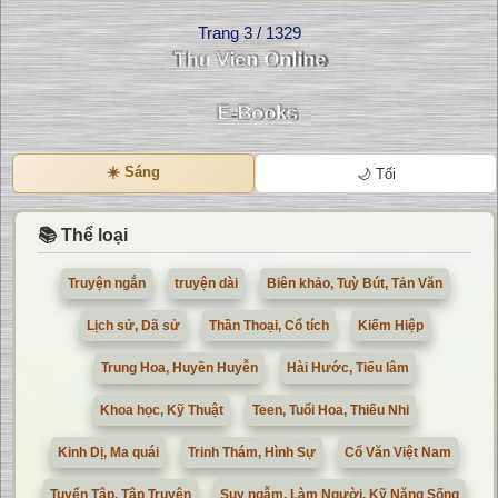
Trang 3 / 1329
☀️ Sáng
🌙 Tối
📚 Thể loại
Truyện ngắn
truyện dài
Biên khảo, Tuỳ Bút, Tản Văn
Lịch sử, Dã sử
Thần Thoại, Cổ tích
Kiếm Hiệp
Trung Hoa, Huyền Huyễn
Hài Hước, Tiếu lâm
Khoa học, Kỹ Thuật
Teen, Tuổi Hoa, Thiếu Nhi
Kinh Dị, Ma quái
Trinh Thám, Hình Sự
Cổ Văn Việt Nam
Tuyển Tập, Tập Truyện
Suy ngẫm, Làm Người, Kỹ Năng Sống