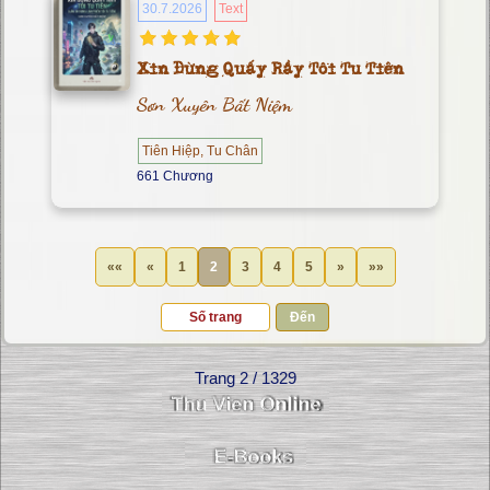
30.7.2026
Text
Xin Đừng Quấy Rầy Tôi Tu Tiên
Sơn Xuyên Bất Niệm
Tiên Hiệp, Tu Chân
661 Chương
««
«
1
2
3
4
5
»
»»
Đến
Trang 2 / 1329