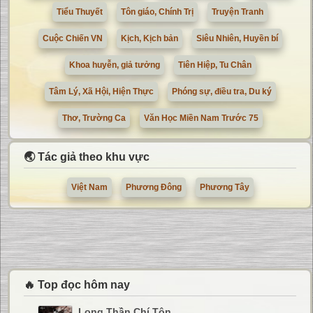
Tiểu Thuyết
Tôn giáo, Chính Trị
Truyện Tranh
Cuộc Chiến VN
Kịch, Kịch bản
Siêu Nhiên, Huyền bí
Khoa huyễn, giả tưởng
Tiên Hiệp, Tu Chân
Tâm Lý, Xã Hội, Hiện Thực
Phóng sự, điều tra, Du ký
Thơ, Trường Ca
Văn Học Miền Nam Trước 75
🌏 Tác giả theo khu vực
Việt Nam
Phương Đông
Phương Tây
🔥 Top đọc hôm nay
Long Thần Chí Tôn