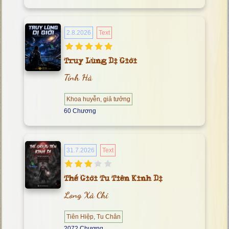
2.8.2026
Text
Truy Lùng Dị Giới
Tinh Hà
Khoa huyễn, giả tưởng
60 Chương
31.7.2026
Text
Thế Giới Tu Tiên Kinh Dị
Long Xà Chi
Tiên Hiệp, Tu Chân
2072 Chương