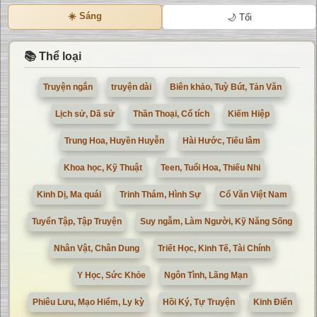
☀️ Sáng
🌙 Tối
📚 Thể loại
Truyện ngắn
truyện dài
Biên khảo, Tuỳ Bút, Tản Văn
Lịch sử, Dã sử
Thần Thoại, Cổ tích
Kiếm Hiệp
Trung Hoa, Huyền Huyễn
Hài Hước, Tiếu lâm
Khoa học, Kỹ Thuật
Teen, Tuổi Hoa, Thiếu Nhi
Kinh Dị, Ma quái
Trinh Thám, Hình Sự
Cổ Văn Việt Nam
Tuyển Tập, Tập Truyện
Suy ngẫm, Làm Người, Kỹ Năng Sống
Nhân Vật, Chân Dung
Triết Học, Kinh Tế, Tài Chính
Y Học, Sức Khỏe
Ngôn Tình, Lãng Mạn
Phiêu Lưu, Mạo Hiểm, Ly kỳ
Hồi Ký, Tự Truyện
Kinh Điển