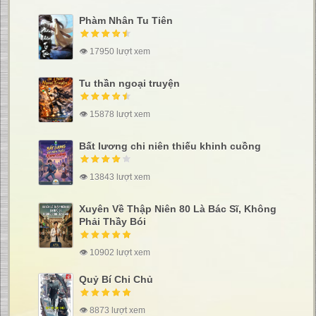
Phàm Nhân Tu Tiên
👁 17950 lượt xem
Tu thần ngoại truyện
👁 15878 lượt xem
Bất lương chi niên thiếu khinh cuồng
👁 13843 lượt xem
Xuyên Về Thập Niên 80 Là Bác Sĩ, Không
Phải Thầy Bói
👁 10902 lượt xem
Quỷ Bí Chi Chủ
👁 8873 lượt xem