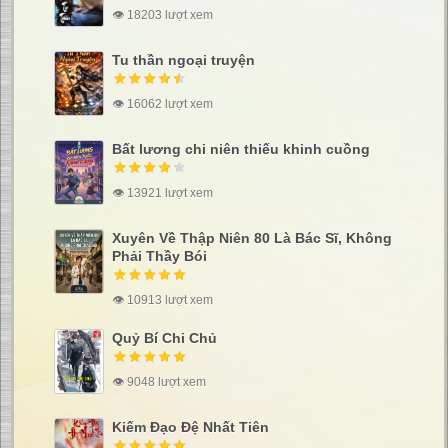
👁 18203 lượt xem
Tu thần ngoại truyện
👁 16062 lượt xem
Bất lương chi niên thiếu khinh cuồng
👁 13921 lượt xem
Xuyên Về Thập Niên 80 Là Bác Sĩ, Không
Phải Thầy Bói
👁 10913 lượt xem
Quỷ Bí Chi Chủ
👁 9048 lượt xem
Kiếm Đạo Đệ Nhất Tiên