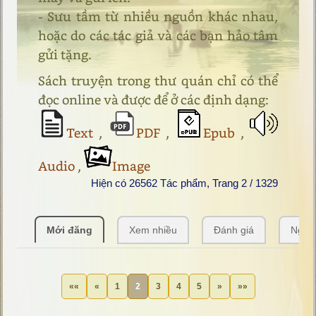
- Sưu tầm từ nhiều nguồn khác nhau,
hoặc do các tác giả và các bạn hảo tâm
gửi tặng.
Sách truyện trong thư quán chỉ có thể
đọc online và được để ở các định dạng:
Text
,
PDF
,
Epub
,
Audio
,
Image
Hiện có 26562 Tác phẩm, Trang 2 / 1329
Mới đăng
Xem nhiều
Đánh giá
Ngẫu
««
«
1
2
3
4
5
»
»»