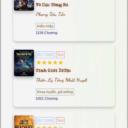
Võ Cực Tông Sư
Phong Tiêu Tẫn
Kiếm Hiệp
1156 Chương
30.7.2026
Text
Tinh Giới Dĩ Tộc
Thiên Lý Tống Nhất Huyết
Khoa huyễn, giả tưởng
1001 Chương
30.7.2026
Text