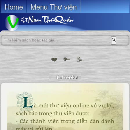
Home
Menu Thư viện
🔍
❤️
🔑
📝
L
à một thư viện online vô vụ lợi,
sách báo trong thư viện được:
- Các thành viên trong diễn đàn đánh
máy và gửi lên.