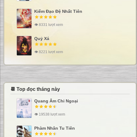
Kiếm Đạo Đệ Nhất Tiên
👁 8331 lượt xem
Quỷ Xá
👁 8221 lượt xem
📆 Top đọc tháng này
Quang Âm Chi Ngoại
👁 19538 lượt xem
Phàm Nhân Tu Tiên