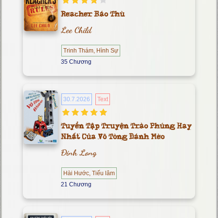
Reacher Báo Thù
Lee Child
Trinh Thám, Hình Sự
35 Chương
30.7.2026
Text
Tuyển Tập Truyện Trào Phúng Hay
Nhất Của Võ Tòng Đánh Mèo
Đinh Long
Hài Hước, Tiếu lâm
21 Chương