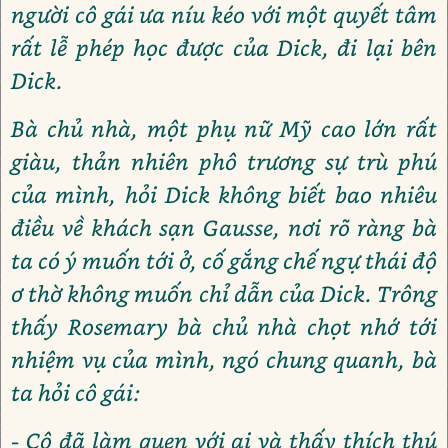
người cô gái ưa níu kéo với một quyết tâm
rất lễ phép học được của Dick, đi lại bên
Dick.
Bà chủ nhà, một phụ nữ Mỹ cao lớn rất
giàu, thản nhiên phô trương sự trù phú
của mình, hỏi Dick không biết bao nhiêu
điều về khách sạn Gausse, nơi rõ ràng bà
ta có ý muốn tới ở, cố gắng chế ngự thái độ
ơ thờ không muốn chỉ dẫn của Dick. Trông
thấy Rosemary bà chủ nhà chọt nhớ tới
nhiệm vụ của mình, ngó chung quanh, bà
ta hỏi cô gái:
- Cô đã làm quen với ai và thấy thích thú