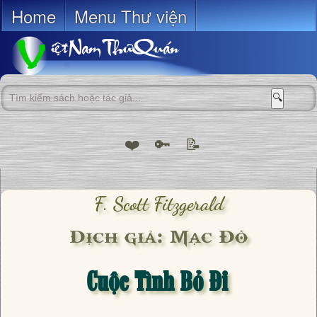
Home
Menu Thư viện
🔍
❤️
🔑
📝
F. Scott Fitzgerald
Dịch giả: Mạc Đỗ
Cuộc Tình Bỏ Đi