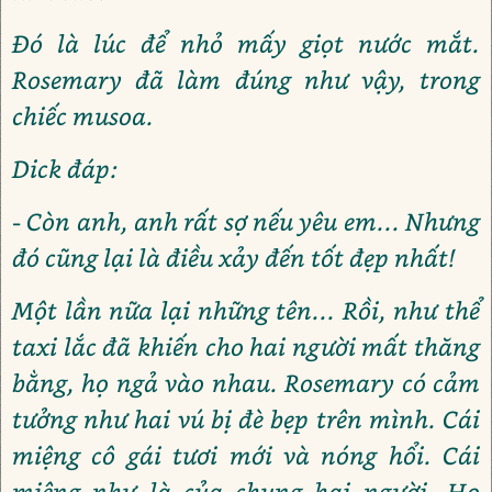
Đó là lúc để nhỏ mấy giọt nước mắt.
Rosemary đã làm đúng như vậy, trong
chiếc musoa.
Dick đáp:
- Còn anh, anh rất sợ nếu yêu em... Nhưng
đó cũng lại là điều xảy đến tốt đẹp nhất!
Một lần nữa lại những tên... Rồi, như thể
taxi lắc đã khiến cho hai người mất thăng
bằng, họ ngả vào nhau. Rosemary có cảm
tưởng như hai vú bị đè bẹp trên mình. Cái
miệng cô gái tươi mới và nóng hổi. Cái
miệng như là của chung hai người. Họ