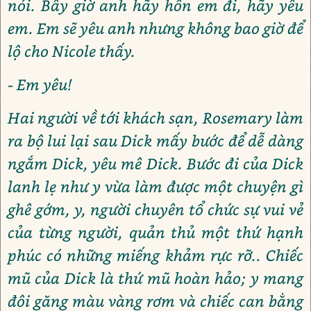
nói. Bây giờ anh hãy hôn em đi, hãy yêu
em. Em sẽ yêu anh nhưng không bao giờ để
lộ cho Nicole thấy.
- Em yêu!
Hai người về tới khách sạn, Rosemary làm
ra bộ lui lại sau Dick mấy bước để dễ dàng
ngắm Dick, yêu mê Dick. Bước đi của Dick
lanh lẹ như y vừa làm được một chuyện gì
ghê gớm, y, người chuyên tổ chức sự vui vẻ
của từng người, quản thủ một thứ hạnh
phúc có những miếng khảm rực rỡ.. Chiếc
mũ của Dick là thứ mũ hoàn hảo; y mang
đôi găng màu vàng rơm và chiếc can bằng