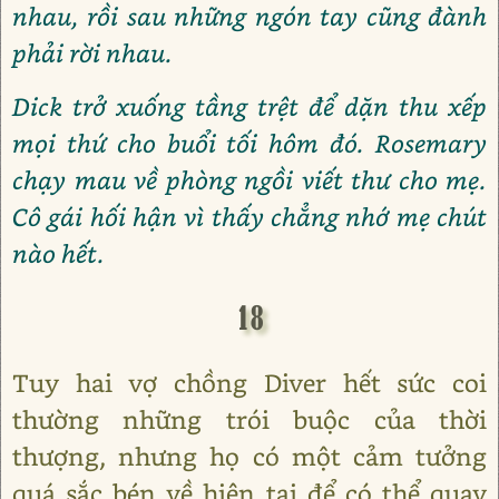
nhau, rồi sau những ngón tay cũng đành
phải rời nhau.
Dick trở xuống tầng trệt để dặn thu xếp
mọi thứ cho buổi tối hôm đó. Rosemary
chạy mau về phòng ngồi viết thư cho mẹ.
Cô gái hối hận vì thấy chẳng nhớ mẹ chút
nào hết.
18
Tuy hai vợ chồng Diver hết sức coi
thường những trói buộc của thời
thượng, nhưng họ có một cảm tưởng
quá sắc bén về hiện tại để có thể quay