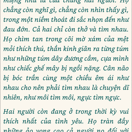
chẳng còn nghĩ gì, chẳng còn nhìn thấy gì,
trong một niềm thoát đi sắc nhọn đến như
đau đớn. Cả hai chỉ còn thở và tìm nhau.
Họ chìm tan trong cõi mờ xám của mệt
mỏi thích thú, thần kinh giãn ra từng túm
như những túm dây đương cầm, cựa mình
như chiếc ghế mây bị ngồi nặng. Cân não
bị bóc trần cùng một chiều êm ái như
nhau cho nên phải tìm nhau là chuyện dĩ
nhiên, như môi tìm môi, ngực tìm ngực.
Hai người còn đang ở trong thời kỳ vui
thích nhất của tình yêu. Họ tràn đầy
những ảo vọng cao cả người nọ đối với