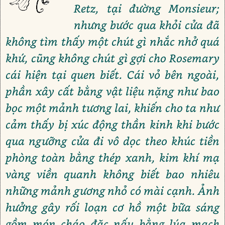
Retz, tại đường Monsieur;
nhưng bước qua khỏi cửa đã
không tìm thấy một chút gì nhắc nhở quá
khứ, cũng không chút gì gợi cho Rosemary
cái hiện tại quen biết. Cái vỏ bên ngoài,
phần xây cất bằng vật liệu nặng như bao
bọc một mảnh tương lai, khiến cho ta như
cảm thấy bị xúc động thần kinh khi bước
qua ngưỡng cửa đi vô dọc theo khúc tiền
phòng toàn bằng thép xanh, kim khí mạ
vàng viền quanh không biết bao nhiêu
những mảnh gương nhỏ có mài cạnh. Ảnh
hưởng gây rối loạn cơ hồ một bữa sáng
gồm món cháo đặc nấu bằng lúa mạch