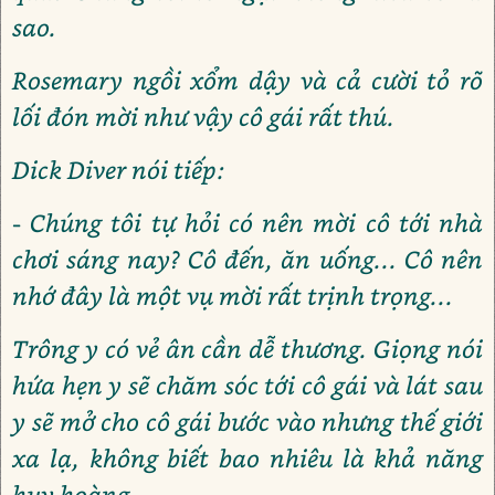
sao.
Rosemary ngồi xổm dậy và cả cười tỏ rõ
lối đón mời như vậy cô gái rất thú.
Dick Diver nói tiếp:
- Chúng tôi tự hỏi có nên mời cô tới nhà
chơi sáng nay? Cô đến, ăn uống... Cô nên
nhớ đây là một vụ mời rất trịnh trọng...
Trông y có vẻ ân cần dễ thương. Giọng nói
hứa hẹn y sẽ chăm sóc tới cô gái và lát sau
y sẽ mở cho cô gái bước vào nhưng thế giới
xa lạ, không biết bao nhiêu là khả năng
huy hoàng.