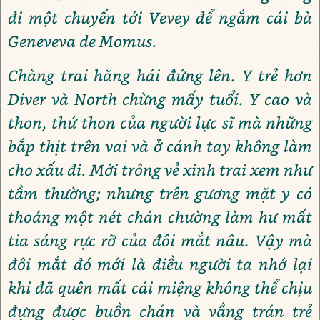
đi một chuyến tới Vevey để ngắm cái bà
Geneveva de Momus.
Chàng trai hăng hái đứng lên. Y trẻ hơn
Diver và North chừng mấy tuổi. Y cao và
thon, thứ thon của người lực sĩ mà những
bắp thịt trên vai và ở cánh tay không làm
cho xấu đi. Mới trông vẻ xinh trai xem như
tầm thường; nhưng trên gương mặt y có
thoáng một nét chán chường làm hư mất
tia sáng rực rỡ của đôi mắt nâu. Vậy mà
đôi mắt đó mới là điều người ta nhớ lại
khi đã quên mất cái miệng không thể chịu
đựng được buồn chán và vầng trán trẻ