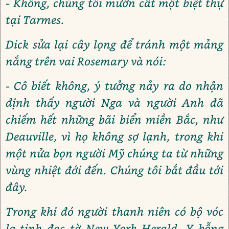
- Không, chúng tôi mướn cất một biệt thự
tại Tarmes.
Dick sửa lại cây lọng để tránh một mảng
nắng trên vai Rosemary và nói:
- Cô biết không, ý tưởng nảy ra do nhận
định thấy người Nga và người Anh đã
chiếm hết những bãi biển miền Bắc, như
Deauville, vì họ không sợ lạnh, trong khi
một nửa bọn người Mỹ chúng ta từ những
vùng nhiệt đới đến. Chúng tôi bắt đầu tới
đây.
Trong khi đó người thanh niên có bộ vóc
la-tinh đọc tờ New York Herald. Y bỗng