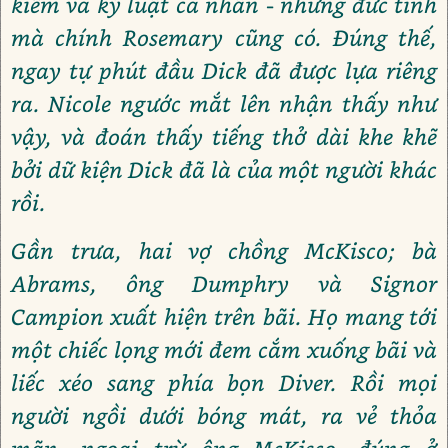
kiểm và kỷ luật cá nhân - những đức tính
mà chính Rosemary cũng có. Đúng thế,
ngay tự phút đầu Dick đã được lựa riêng
ra. Nicole ngước mắt lên nhận thấy như
vậy, và đoán thấy tiếng thở dài khe khẽ
bởi dữ kiện Dick đã là của một người khác
rồi.
Gần trưa, hai vợ chồng McKisco; bà
Abrams, ông Dumphry và Signor
Campion xuất hiện trên bãi. Họ mang tới
một chiếc lọng mới đem cắm xuống bãi và
liếc xéo sang phía bọn Diver. Rồi mọi
người ngồi dưới bóng mát, ra vẻ thỏa