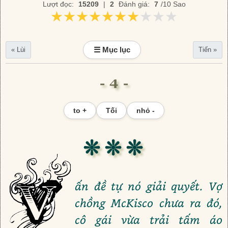
Lượt đọc:
15209
|
2
Đánh giá:
7
/10 Sao
★★★★★★★★★★
★★★★★★★★★★
☰ Mục lục
« Lùi
Tiến »
- 4 -
to +
Tối
nhỏ -
❊ ❊ ❊
ấn đề tự nó giải quyết. Vợ
chồng McKisco chưa ra đó,
cô gái vừa trải tấm áo