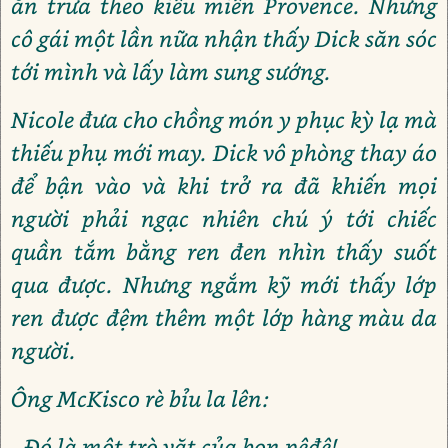
ăn trưa theo kiểu miền Provence. Nhưng
cô gái một lần nữa nhận thấy Dick săn sóc
tới mình và lấy làm sung sướng.
Nicole đưa cho chồng món y phục kỳ lạ mà
thiếu phụ mới may. Dick vô phòng thay áo
để bận vào và khi trở ra đã khiến mọi
người phải ngạc nhiên chú ý tới chiếc
quần tắm bằng ren đen nhìn thấy suốt
qua được. Nhưng ngắm kỹ mới thấy lớp
ren được đệm thêm một lớp hàng màu da
người.
Ông McKisco rè bỉu la lên:
- Đó là một trò vặt của bọn pêđê!