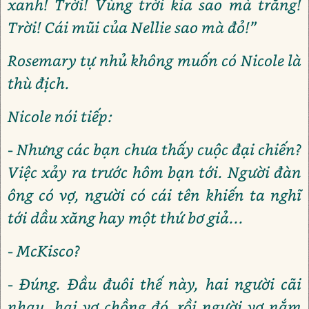
xanh! Trời! Vùng trời kia sao mà trắng!
Trời! Cái mũi của Nellie sao mà đỏ!”
Rosemary tự nhủ không muốn có Nicole là
thù địch.
Nicole nói tiếp:
- Nhưng các bạn chưa thấy cuộc đại chiến?
Việc xảy ra trước hôm bạn tới. Người đàn
ông có vợ, người có cái tên khiến ta nghĩ
tới dầu xăng hay một thứ bơ giả...
- McKisco?
- Đúng. Đầu đuôi thế này, hai người cãi
nhau, hai vợ chồng đó, rồi người vợ nắm