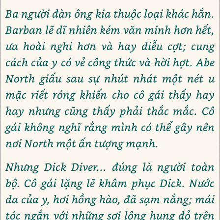
Ba người đàn ông kia thuộc loại khác hắn.
Barban lẽ dĩ nhiên kém văn minh hơn hết,
ưa hoài nghi hơn và hay diễu cợt; cung
cách của y có vẻ công thức và hời hợt. Abe
North giấu sau sự nhút nhát một nét u
mặc riết róng khiến cho cô gái thấy hay
hay nhưng cũng thấy phải thắc mắc. Cô
gái không nghĩ rằng mình có thể gây nên
nơi North một ấn tượng mạnh.
Nhưng Dick Diver... đúng là người toàn
bộ. Cô gái lặng lẽ khâm phục Dick. Nước
da của y, hơi hồng hào, đã sạm nắng; mái
tóc ngắn với những sợi lông hung đỏ trên