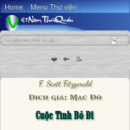
Home
Menu Thư viện
🔍
❤️
🔑
📝
F. Scott Fitzgerald
Dịch giả: Mạc Đỗ
Cuộc Tình Bỏ Đi