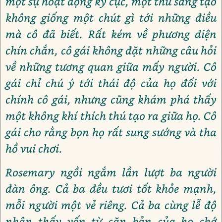
một sự hoạt động kỳ cục, một thứ sáng tạo
không giống một chút gì tới những điều
mà cô đã biết. Rất kém về phương diện
chín chắn, cô gái không đặt những câu hỏi
về những tương quan giữa mấy người. Cô
gái chỉ chú ý tới thái độ của họ đối với
chính cô gái, nhưng cũng khám phá thấy
một không khí thích thú tạo ra giữa họ. Cô
gái cho rằng bọn họ rất sung sướng và tha
hồ vui chơi.
Rosemary ngồi ngắm lần lượt ba người
đàn ông. Cả ba đều tươi tốt khỏe mạnh,
mỗi người một vẻ riêng. Cả ba cùng lễ độ
nhận thấy vốn từ căn bản của họ chớ