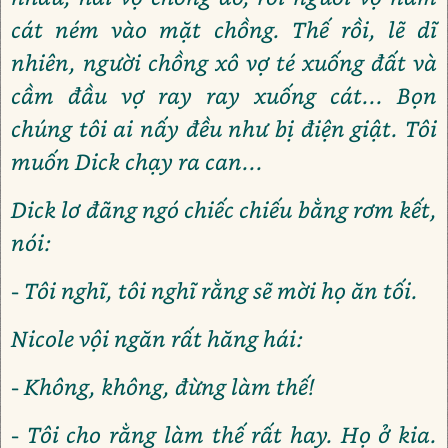
cát ném vào mặt chồng. Thế rồi, lẽ dĩ
nhiên, người chồng xô vợ té xuống đất và
cầm đầu vợ ray ray xuống cát... Bọn
chúng tôi ai nấy đều như bị điện giật. Tôi
muốn Dick chạy ra can...
Dick lơ đãng ngó chiếc chiếu bằng rơm kết,
nói:
- Tôi nghĩ, tôi nghĩ rằng sẽ mời họ ăn tối.
Nicole vội ngăn rất hăng hái:
- Không, không, đừng làm thế!
- Tôi cho rằng làm thế rất hay. Họ ở kia.