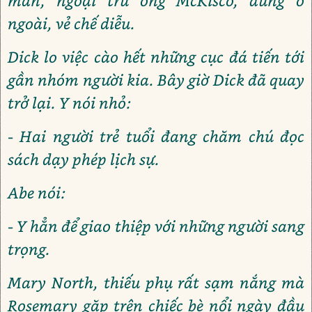
mãn, ngoại trừ ông McKisco, đúng ở
ngoài, vẻ chế diễu.
Dick lo việc cào hết những cục đá tiến tới
gần nhóm người kia. Bây giờ Dick đã quay
trở lại. Y nói nhỏ:
- Hai người trẻ tuổi đang chăm chú đọc
sách dạy phép lịch sự.
Abe nói:
- Y hẳn để giao thiệp với những người sang
trọng.
Mary North, thiếu phụ rất sạm nắng mà
Rosemary gặp trên chiếc bè nổi ngày đầu