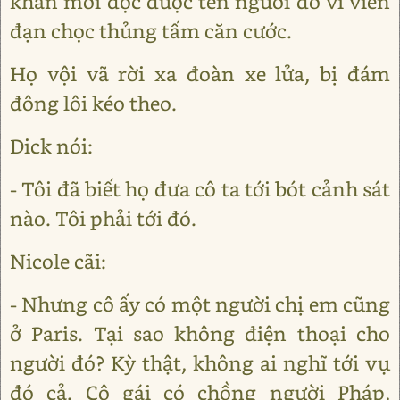
khăn mới đọc được tên người đó vì viên
đạn chọc thủng tấm căn cước.
Họ vội vã rời xa đoàn xe lửa, bị đám
đông lôi kéo theo.
Dick nói:
- Tôi đã biết họ đưa cô ta tới bót cảnh sát
nào. Tôi phải tới đó.
Nicole cãi:
- Nhưng cô ấy có một người chị em cũng
ở Paris. Tại sao không điện thoại cho
người đó? Kỳ thật, không ai nghĩ tới vụ
đó cả. Cô gái có chồng người Pháp,