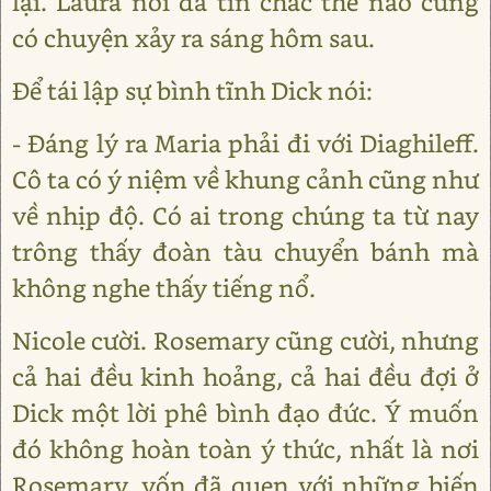
lại. Laura nói đã tin chắc thế nào cũng
có chuyện xảy ra sáng hôm sau.
Để tái lập sự bình tĩnh Dick nói:
- Đáng lý ra Maria phải đi với Diaghileff.
Cô ta có ý niệm về khung cảnh cũng như
về nhịp độ. Có ai trong chúng ta từ nay
trông thấy đoàn tàu chuyển bánh mà
không nghe thấy tiếng nổ.
Nicole cười. Rosemary cũng cười, nhưng
cả hai đều kinh hoảng, cả hai đều đợi ở
Dick một lời phê bình đạo đức. Ý muốn
đó không hoàn toàn ý thức, nhất là nơi
Rosemary, vốn đã quen với những biến