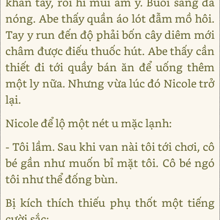
khăn tay, rồi hỉ mũi ầm ỹ. Buổi sáng đã
nóng. Abe thấy quần áo lót đẫm mồ hôi.
Tay y run đến độ phải bốn cây diêm mới
châm được điếu thuốc hút. Abe thấy cần
thiết đi tới quầy bán ăn để uống thêm
một ly nữa. Nhưng vừa lúc đó Nicole trở
lại.
Nicole để lộ một nét u mặc lạnh:
- Tôi lầm. Sau khi van nài tôi tới chơi, cô
bé gần như muốn bỉ mặt tôi. Cô bé ngó
tôi như thể đống bùn.
Bị kích thích thiếu phụ thốt một tiếng
cười sắc: