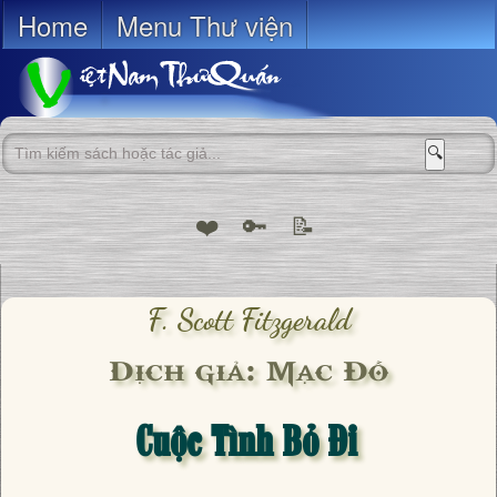
Home
Menu Thư viện
🔍
❤️
🔑
📝
F. Scott Fitzgerald
Dịch giả: Mạc Đỗ
Cuộc Tình Bỏ Đi