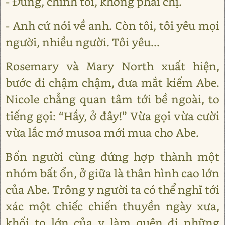
- Đúng, chính tôi, không phải chị.
- Anh cứ nói về anh. Còn tôi, tôi yêu mọi
người, nhiều người. Tôi yêu...
Rosemary và Mary North xuất hiện,
bước đi chậm chậm, đưa mắt kiếm Abe.
Nicole chẳng quan tâm tới bề ngoài, to
tiếng gọi: “Hầy, ở đây!” Vừa gọi vừa cười
vừa lắc mớ musoa mới mua cho Abe.
Bốn người cùng đứng hợp thành một
nhóm bất ổn, ở giữa là thân hình cao lớn
của Abe. Trông y người ta có thể nghĩ tới
xác một chiếc chiến thuyền ngày xưa,
khối to lớn của y làm quên đi những