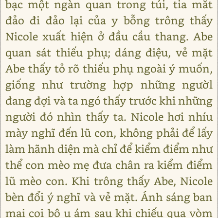
bạc một ngàn quan trong túi, tia mắt
đảo đi đảo lại của y bỗng trông thấy
Nicole xuất hiện ở đầu cầu thang. Abe
quan sát thiếu phụ; dáng điệu, vẻ mặt
Abe thấy tỏ rõ thiếu phụ ngoài ý muốn,
giống như trường hợp những ngườl
đang đợi và ta ngó thấy trước khi những
người đó nhìn thấy ta. Nicole hơi nhíu
mày nghĩ đến lũ con, không phải để lấy
làm hãnh diện mà chỉ để kiểm điểm như
thể con mèo mẹ đưa chân ra kiểm điểm
lũ mèo con. Khi trông thấy Abe, Nicole
bèn đổi ý nghĩ và vẻ mặt. Ánh sáng ban
mai coi bộ u ám sau khi chiếu qua vòm