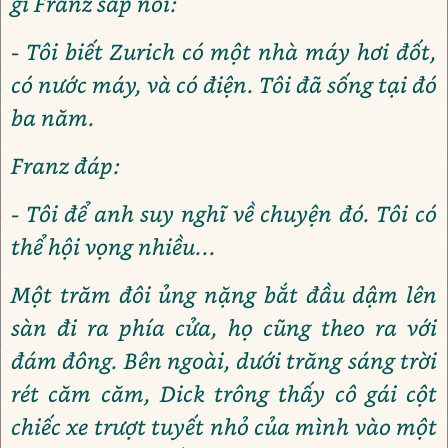
gì Franz sắp nói:
- Tôi biết Zurich có một nhà máy hơi đốt,
có nước máy, và có điện. Tôi đã sống tại đó
ba năm.
Franz đáp:
- Tôi để anh suy nghĩ về chuyện đó. Tôi có
thể hội vọng nhiều...
Một trăm đôi ủng nặng bắt đầu dậm lên
sàn đi ra phía cửa, họ cũng theo ra với
đám đông. Bên ngoài, dưới trăng sáng trời
rét căm căm, Dick trông thấy cô gái cột
chiếc xe trượt tuyết nhỏ của mình vào một