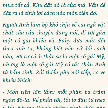
mua tất cả. Khu đất đó là của má. Vấn đề
đặt ra là sinh lợi cách nào món tiền đó.
Người Anh làm bộ khó chịu về cái ngả vật
chất của câu chuyện đang nói, đi tới gần
một cô gái khiêu vũ. Baby đưa mắt dõi
theo anh ta, không biết nên xử đối cách
nào, với tư cách thật sự là một cô gái Mỹ,
nhưng là một cô gái Mỹ có tật thân Anh
từ bẩm sinh. Rồi thiếu phụ nói tiếp, có vẻ
khiêu khích:
- Món tiền lớn lắm: mỗi phần ba trăm
ngàn đô-la. Về phần tôi, tôi lo đầu tư theo
ý tôi. Nhưng Nicole không rành chút nào