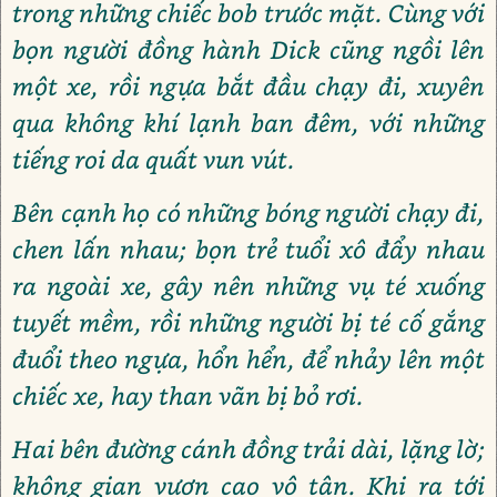
trong những chiếc bob trước mặt. Cùng với
bọn người đồng hành Dick cũng ngồi lên
một xe, rồi ngựa bắt đầu chạy đi, xuyên
qua không khí lạnh ban đêm, với những
tiếng roi da quất vun vút.
Bên cạnh họ có những bóng người chạy đi,
chen lấn nhau; bọn trẻ tuổi xô đẩy nhau
ra ngoài xe, gây nên những vụ té xuống
tuyết mềm, rồi những người bị té cố gắng
đuổi theo ngựa, hổn hển, để nhảy lên một
chiếc xe, hay than vãn bị bỏ rơi.
Hai bên đường cánh đồng trải dài, lặng lờ;
không gian vươn cao vô tận. Khi ra tới