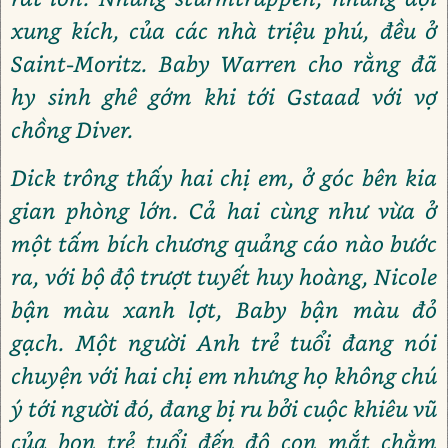
xung kích, của các nhà triệu phú, đều ở
Saint-Moritz. Baby Warren cho rằng đã
hy sinh ghê gớm khi tới Gstaad với vợ
chồng Diver.
Dick trông thấy hai chị em, ở góc bên kia
gian phòng lớn. Cả hai cùng như vừa ở
một tấm bích chương quảng cáo nào bước
ra, với bộ độ trượt tuyết huy hoàng, Nicole
bận màu xanh lợt, Baby bận màu đỏ
gạch. Một người Anh trẻ tuổi đang nói
chuyện với hai chị em nhưng họ không chú
ý tới người đó, đang bị ru bởi cuộc khiêu vũ
của bọn trẻ tuổi đến độ con mắt chằm