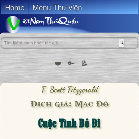
Home
Menu Thư viện
🔍
❤️
🔑
📝
F. Scott Fitzgerald
Dịch giả: Mạc Đỗ
Cuộc Tình Bỏ Đi