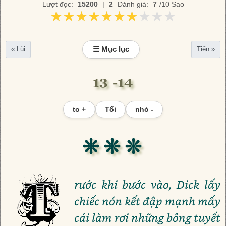
Lượt đọc:
15200
|
2
Đánh giá:
7
/10 Sao
★★★★★★★★★★
★★★★★★★★★★
☰ Mục lục
« Lùi
Tiến »
13 -14
to +
Tối
nhỏ -
❊ ❊ ❊
rước khi bước vào, Dick lấy
chiếc nón kết đập mạnh mấy
cái làm rơi những bông tuyết