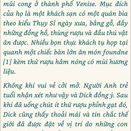
mũi cong ở thành phố Venise. Mục đích
của họ là một khách sạn có một quán bia
theo kiểu Thụy Sĩ ngày xưa, bằng gỗ, đầy
những đồng hồ, thùng rượu và đầu thú vật
ăn được. Nhiều bọn thực khách tụ họp tại
quanh một chiếc bàn lớn ăn món foundne
[1] kèm thứ rượu hâm nóng có mùi hương
liệu.
Không khí vui vẻ cởi mở. Người Anh trẻ
tuổi nhận xét như vậy và Dick đồng ý. Sau
khi đã uống chút ít thứ rượu phỉnh gạt đó,
Dick cũng thấy thoải mái và tin chắc thế
giới đã được đặt về vị trí do những con